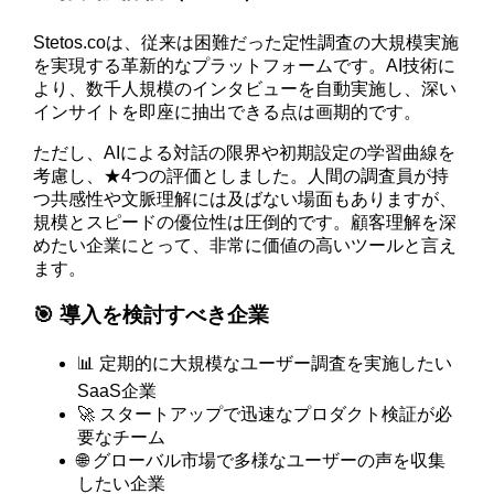
Stetos.coは、従来は困難だった定性調査の大規模実施
を実現する革新的なプラットフォームです。AI技術に
より、数千人規模のインタビューを自動実施し、深い
インサイトを即座に抽出できる点は画期的です。
ただし、AIによる対話の限界や初期設定の学習曲線を
考慮し、★4つの評価としました。人間の調査員が持
つ共感性や文脈理解には及ばない場面もありますが、
規模とスピードの優位性は圧倒的です。顧客理解を深
めたい企業にとって、非常に価値の高いツールと言え
ます。
🎯 導入を検討すべき企業
📊 定期的に大規模なユーザー調査を実施したい
SaaS企業
🚀 スタートアップで迅速なプロダクト検証が必
要なチーム
🌐 グローバル市場で多様なユーザーの声を収集
したい企業