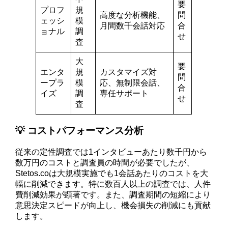
要
プロフ
規
高度な分析機能、
問
ェッシ
模
月間数千会話対応
合
ョナル
調
せ
査
大
要
エンタ
規
カスタマイズ対
問
ープラ
模
応、無制限会話、
合
イズ
調
専任サポート
せ
査
💡 コストパフォーマンス分析
従来の定性調査では1インタビューあたり数千円から
数万円のコストと調査員の時間が必要でしたが、
Stetos.coは大規模実施でも1会話あたりのコストを大
幅に削減できます。特に数百人以上の調査では、人件
費削減効果が顕著です。また、調査期間の短縮により
意思決定スピードが向上し、機会損失の削減にも貢献
します。