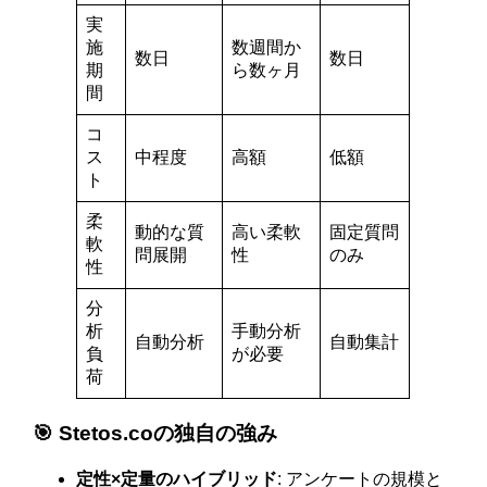
実
施
数週間か
数日
数日
期
ら数ヶ月
間
コ
ス
中程度
高額
低額
ト
柔
動的な質
高い柔軟
固定質問
軟
問展開
性
のみ
性
分
析
手動分析
自動分析
自動集計
負
が必要
荷
🎯 Stetos.coの独自の強み
定性×定量のハイブリッド
: アンケートの規模と