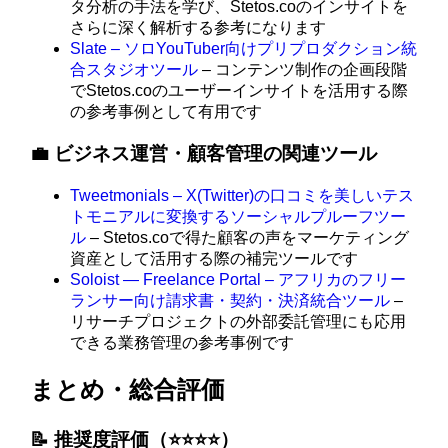
タ分析の手法を学び、Stetos.coのインサイトを
さらに深く解析する参考になります
Slate – ソロYouTuber向けプリプロダクション統
合スタジオツール
– コンテンツ制作の企画段階
でStetos.coのユーザーインサイトを活用する際
の参考事例として有用です
💼 ビジネス運営・顧客管理の関連ツール
Tweetmonials – X(Twitter)の口コミを美しいテス
トモニアルに変換するソーシャルプルーフツー
ル
– Stetos.coで得た顧客の声をマーケティング
資産として活用する際の補完ツールです
Soloist — Freelance Portal – アフリカのフリー
ランサー向け請求書・契約・決済統合ツール
–
リサーチプロジェクトの外部委託管理にも応用
できる業務管理の参考事例です
まとめ・総合評価
📝 推奨度評価（⭐️⭐️⭐️⭐️）