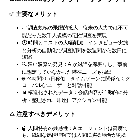
✅ 主要なメリット
📈 調査規模の飛躍的拡大：従来の人力では不可
能だった数千人規模の定性調査を実現
⏱️ 時間とコストの大幅削減：インタビュー実施
と分析の自動化で調査期間を数週間から数日に
短縮
🔍 深い洞察の発見：AIが対話を深堀りし、事前
に想定していなかった潜在ニーズも抽出
🌐 24時間365日稼働：タイムゾーンに関係なくグ
ローバルなユーザーと対話可能
📊 構造化されたデータ：会話内容が自動的に分
析・整理され、即座にアクション可能
⚠️ 注意すべきデメリット
🤖 人間特有の共感性：AIエージェントは高度で
も、繊細な感情理解では人間に劣る場合がある