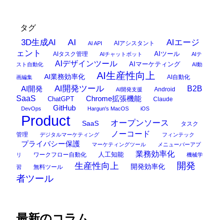
タグ
AI
3D生成AI
AIエージ
AIアシスタント
AI API
ェント
AIタスク管理
AIツール
AIチャットボット
AIテ
AIデザインツール
AIマーケティング
スト自動化
AI動
AI生産性向上
AI業務効率化
AI自動化
画編集
AI開発ツール
AI開発
B2B
Android
AI開発支援
SaaS
Chrome拡張機能
ChatGPT
Claude
GitHub
DevOps
Hargun's MacOS
iOS
Product
オープンソース
SaaS
タスク
ノーコード
管理
デジタルマーケティング
フィンテック
プライバシー保護
マーケティングツール
メニューバーアプ
業務効率化
ワークフロー自動化
人工知能
リ
機械学
開発
生産性向上
開発効率化
無料ツール
習
者ツール
最新のコラム