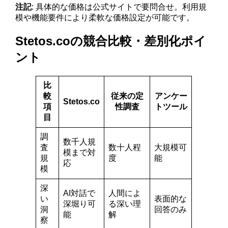
注記
: 具体的な価格は公式サイトで要問合せ。利用規
模や機能要件により柔軟な価格設定が可能です。
Stetos.coの競合比較・差別化ポイ
ント
比
較
従来の定
アンケー
Stetos.co
項
性調査
トツール
目
調
数千人規
査
数十人程
大規模可
模まで対
規
度
能
応
模
深
AI対話で
人間によ
い
表面的な
深堀り可
る深い理
洞
回答のみ
能
解
察