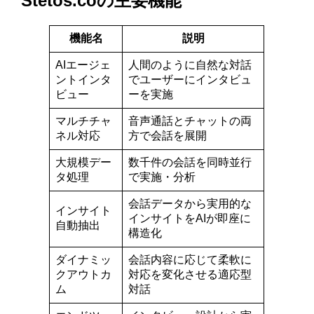
Stetos.coの主要機能
機能名
説明
AIエージェ
人間のように自然な対話
ントインタ
でユーザーにインタビュ
ビュー
ーを実施
マルチチャ
音声通話とチャットの両
ネル対応
方で会話を展開
大規模デー
数千件の会話を同時並行
タ処理
で実施・分析
会話データから実用的な
インサイト
インサイトをAIが即座に
自動抽出
構造化
ダイナミッ
会話内容に応じて柔軟に
クアウトカ
対応を変化させる適応型
ム
対話