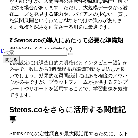
が可能ですが、人間特有の共感性や繊細な感情理解で
は劣る場合があります。ただし、大規模データから潜
在ニーズを発見する能力や、バイアスの少ない一貫し
た質問展開という点ではAIならではの強みがありま
す。規模と深さを両立させる用途に最適です。
❓ Stetos.coの導入にあたって必要な準備期
間はどれくらいですか？
閉じる
初期設定には調査目的の明確化とインタビュー設計が
必要で、数日から1週間程度の準備期間を見込むと良
いでしょう。効果的な質問設計にはある程度のノウハ
ウが必要ですが、プラットフォームが提供するテンプ
レートやサポートを活用することで、学習曲線を短縮
できます。
Stetos.coをさらに活用する関連記
事
Stetos.coでの定性調査を最大限活用するために、以下