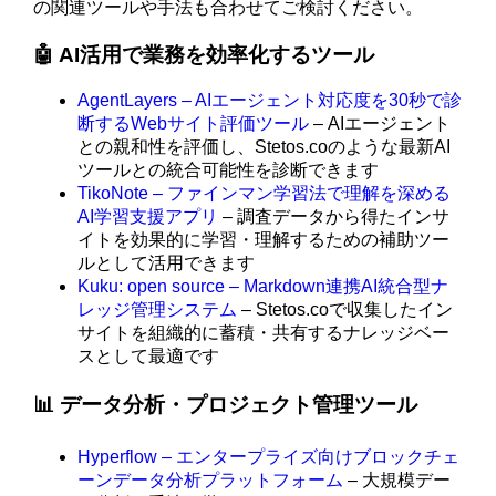
の関連ツールや手法も合わせてご検討ください。
🤖 AI活用で業務を効率化するツール
AgentLayers – AIエージェント対応度を30秒で診
断するWebサイト評価ツール
– AIエージェント
との親和性を評価し、Stetos.coのような最新AI
ツールとの統合可能性を診断できます
TikoNote – ファインマン学習法で理解を深める
AI学習支援アプリ
– 調査データから得たインサ
イトを効果的に学習・理解するための補助ツー
ルとして活用できます
Kuku: open source – Markdown連携AI統合型ナ
レッジ管理システム
– Stetos.coで収集したイン
サイトを組織的に蓄積・共有するナレッジベー
スとして最適です
📊 データ分析・プロジェクト管理ツール
Hyperflow – エンタープライズ向けブロックチェ
ーンデータ分析プラットフォーム
– 大規模デー