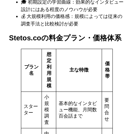
🎓 初期設定の学習曲線：効果的なインタビュー
設計にはある程度のノウハウが必要
💰 大規模利用の価格感：規模によっては従来の
調査手法と比較検討が必要
Stetos.coの料金プラン・価格体系
想
定
価
プラン
利
主な特徴
格
名
用
帯
規
模
小
要
規
基本的なインタビ
スター
問
模
ュー機能、月間数
ター
合
調
百会話まで
せ
査
中