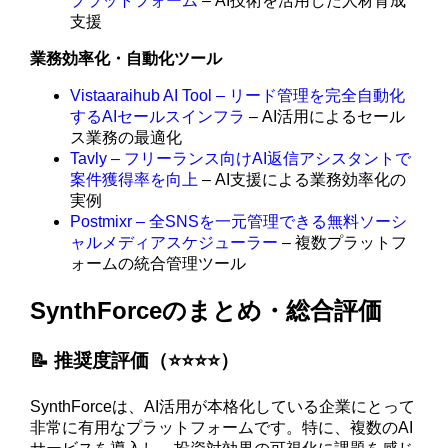
プラットフォーム
– AI技術を活用した人材育成
支援
業務効率化・自動化ツール
Vistaaraihub AI Tool – リード管理を完全自動化
するAIセールスインフラ
– AI活用によるセール
ス業務の最適化
Tavly – フリーランス向けAI返信アシスタントで
案件獲得率を向上
– AI支援による業務効率化の
実例
Postmixr – 全SNSを一元管理できる無料ソーシ
ャルメディアスケジューラー
– 複数プラットフ
ォームの統合管理ツール
SynthForceのまとめ・総合評価
📝 推奨度評価（⭐️⭐️⭐️⭐️）
SynthForceは、AI活用が本格化している企業にとって
非常に有用なプラットフォームです。特に、複数のAI