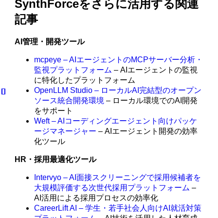
SynthForceをさらに活用する関連
記事
AI管理・開発ツール
mcpeye – AIエージェントのMCPサーバー分析・
監視プラットフォーム
– AIエージェントの監視
に特化したプラットフォーム
OpenLLM Studio – ローカルAI完結型のオープン
ソース統合開発環境
– ローカル環境でのAI開発
をサポート
Weft – AIコーディングエージェント向けパッケ
ージマネージャー
– AIエージェント開発の効率
化ツール
HR・採用最適化ツール
Intervyo – AI面接スクリーニングで採用候補者を
大規模評価する次世代採用プラットフォーム
–
AI活用による採用プロセスの効率化
CareerLift AI – 学生・若手社会人向けAI就活対策