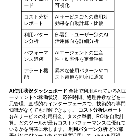
ード
可視化
コスト分析
AIサービスごとの費用対
レポート
効果を自動計算・比較
利用パター
部署別・ユーザー別のAI
ン分析
活用傾向を詳細分析
パフォーマ
AIエージェントの生産
ンス追跡
性・効率性を定量評価
アラート機
異常な使用パターンやコ
能
スト超過を即座に通知
AI使用状況ダッシュボード
全社で利用されているAIエ
ージェントの稼働状況、応答時間、処理件数などを一
元管理。直感的なインターフェースで、技術的な専門
知識がなくても理解できます。
コスト分析レポート
各AIサービスの利用料金、タスク単価、ROIを自動計
算。どのツールが最もコストパフォーマンスに優れて
いるかを明確に示します。
利用パターン分析
どの部
署がどのAIツールをどの程度活用しているかを可視