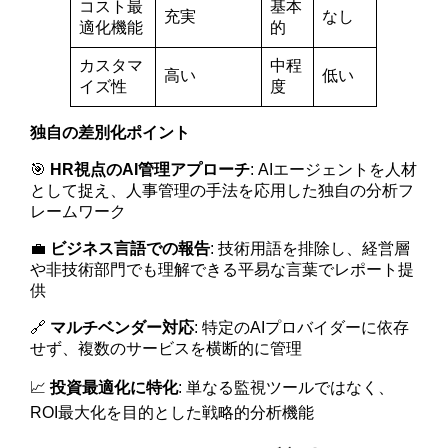
コスト最
基本
充実
なし
適化機能
的
カスタマ
中程
高い
低い
イズ性
度
独自の差別化ポイント
🎯
HR視点のAI管理アプローチ
: AIエージェントを人材
として捉え、人事管理の手法を応用した独自の分析フ
レームワーク
💼
ビジネス言語での報告
: 技術用語を排除し、経営層
や非技術部門でも理解できる平易な言葉でレポート提
供
🔗
マルチベンダー対応
: 特定のAIプロバイダーに依存
せず、複数のサービスを横断的に管理
📈
投資最適化に特化
: 単なる監視ツールではなく、
ROI最大化を目的とした戦略的分析機能