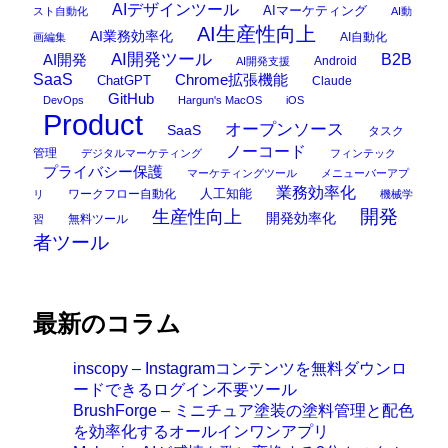
AIデザインツール
AIマーケティング
スト自動化
AI動
AI生産性向上
AI業務効率化
AI自動化
画編集
AI開発ツール
AI開発
B2B
Android
AI開発支援
SaaS
Chrome拡張機能
ChatGPT
Claude
GitHub
DevOps
Hargun's MacOS
iOS
Product
オープンソース
SaaS
タスク
ノーコード
管理
デジタルマーケティング
フィンテック
プライバシー保護
マーケティングツール
メニューバーアプ
業務効率化
ワークフロー自動化
人工知能
リ
機械学
開発
生産性向上
開発効率化
無料ツール
習
者ツール
最新のコラム
inscopy – Instagramコンテンツを無料ダウンロ
ードできるログイン不要ツール
BrushForge – ミニチュア塗装の塗料管理と配色
を効率化するオールインワンアプリ