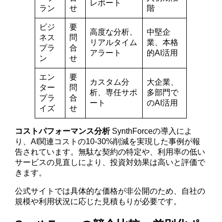
レポート
ラン
せ
階
ビジ
要
高度な分析、
中堅企
ネス
問
リアルタイム
業、本格
プラ
合
アラート
的AI活用
ン
せ
エン
要
カスタム分
大企業、
ター
問
析、専任サポ
多部門で
プラ
合
ート
のAI活用
イズ
せ
コストパフォーマンス分析
SynthForceの導入によ
り、AI関連コストの10-30%削減を実現した事例が報
告されています。無駄な契約の特定や、利用率の低い
サービスの見直しにより、投資対効果は高いと評価で
きます。
公式サイトでは具体的な価格が非公開のため、自社の
規模や利用状況に応じた見積もりが必要です。