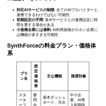
対応AIサービスの制限
: 全てのAIプロバイダーと
連携できるわけではない可能性
初期設定の手間
: 各AIサービスとの連携設定に時
間を要する場合がある
小規模企業には過剰
: AI利用規模が小さい企業に
は機能が多すぎる可能性
SynthForceの料金プラン・価格体
系
想
定
プラ
価
主な機能
推奨対象
ン名
格
帯
スタ
要
中小企
基本ダッシュ
ータ
問
業、AI導
ボード、月次
ープ
合
入初期段