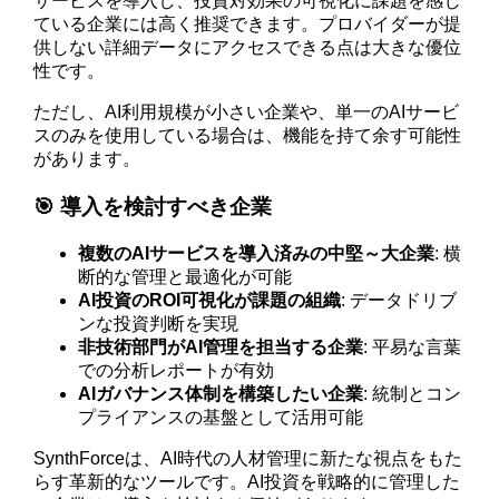
サービスを導入し、投資対効果の可視化に課題を感じ
ている企業には高く推奨できます。プロバイダーが提
供しない詳細データにアクセスできる点は大きな優位
性です。
ただし、AI利用規模が小さい企業や、単一のAIサービ
スのみを使用している場合は、機能を持て余す可能性
があります。
🎯 導入を検討すべき企業
複数のAIサービスを導入済みの中堅～大企業
: 横
断的な管理と最適化が可能
AI投資のROI可視化が課題の組織
: データドリブ
ンな投資判断を実現
非技術部門がAI管理を担当する企業
: 平易な言葉
での分析レポートが有効
AIガバナンス体制を構築したい企業
: 統制とコン
プライアンスの基盤として活用可能
SynthForceは、AI時代の人材管理に新たな視点をもた
らす革新的なツールです。AI投資を戦略的に管理した