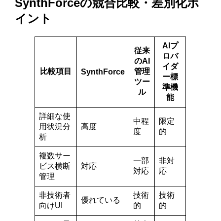
SynthForceの競合比較・差別化ポ
イント
AIプ
従来
ロバ
のAI
イダ
比較項目
管理
SynthForce
ー標
ツー
準機
ル
能
詳細な使
中程
限定
用状況分
高度
度
的
析
複数サー
一部
非対
ビス横断
対応
対応
応
管理
非技術者
技術
技術
優れている
向けUI
的
的