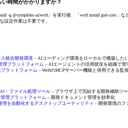
くらい時間がかかりますか？
l -g @symploke-ai/weft」を実行後、「weft install
複雑な設定作業は不要です。
ンソース統合開発環境
– AIコーディング環境をローカルで構築した
ェント管理プラットフォーム
– AIエージェントの活用状況を組織で
監視プラットフォーム
– WeftのMCPサーバー機能と併用できる監
完結型AI・ファイル処理ツール
– ブラウザ上で完結する開発補助ツ
ント統合管理プラットフォーム
– 開発ドキュメント管理を効率化
ックでフォルダ整理を自動化するデスクトップユーティリティ
– 開発環境の