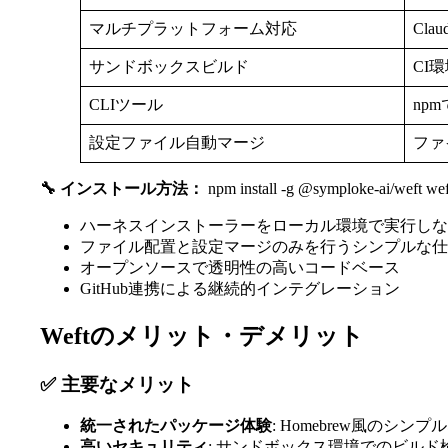
マルチプラットフォーム対応
Cla
サンドボックスビルド
CI
CLIツール
np
設定ファイル自動マージ
ファ
🔧 インストール方法：
npm install -g @symploke-ai/weft weft
ハーネスインストーラーをローカル環境で実行しな
ファイル配置と設定マージのみを行うシンプルな仕
オープンソースで透明性の高いコードベース
GitHub連携による継続的インテグレーション
Weftのメリット・デメリット
✅ 主要なメリット
統一されたパッケージ体験
: Homebrew風のシ
高いセキュリティ
: サンドボックス環境でのビル