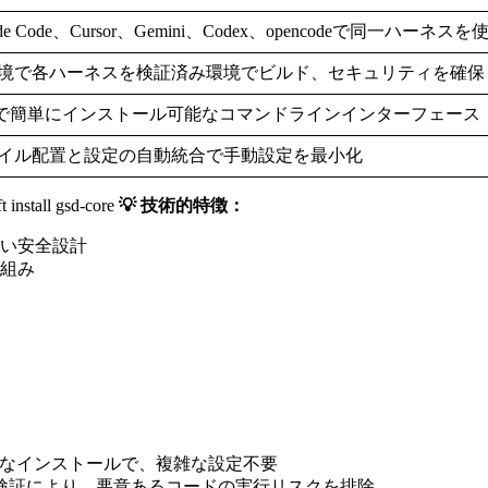
ude Code、Cursor、Gemini、Codex、opencodeで同一ハーネスを
環境で各ハーネスを検証済み環境でビルド、セキュリティを確保
mで簡単にインストール可能なコマンドラインインターフェース
イル配置と設定の自動統合で手動設定を最小化
 install gsd-core
💡 技術的特徴：
い安全設計
組み
ンプルなインストールで、複雑な設定不要
ド検証により、悪意あるコードの実行リスクを排除