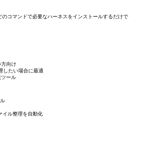
 gsd-core」などのコマンドで必要なハーネスをインストールするだけで
い方向け
管理したい場合に最適
視ツール
ール
ファイル整理を自動化