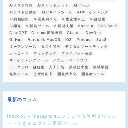
AIタスク管理
AIチャットボット
AIツール
AIテスト自動化
AIデザインツール
AIマーケティング
AI動画編集
AI業務効率化
AI生産性向上
AI自動化
AI開発
AI開発ツール
AI開発支援
Android
B2B SaaS
ChatGPT
Chrome拡張機能
Claude
DevOps
GitHub
Hargun's MacOS
iOS
Product
SaaS
オープンソース
タスク管理
デジタルマーケティング
ノーコード
フィンテック
プライバシー保護
マーケティングツール
メニューバーアプリ
ワークフロー自動化
人工知能
業務効率化
機械学習
無料ツール
生産性向上
開発効率化
開発者ツール
最新のコラム
inscopy – Instagramコンテンツを無料ダウンロ
ードできるログイン不要ツール