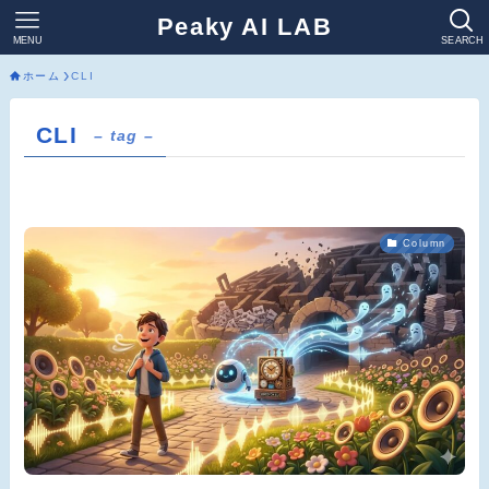
Peaky AI LAB
MENU
SEARCH
ホーム
CLI
CLI
– tag –
Column