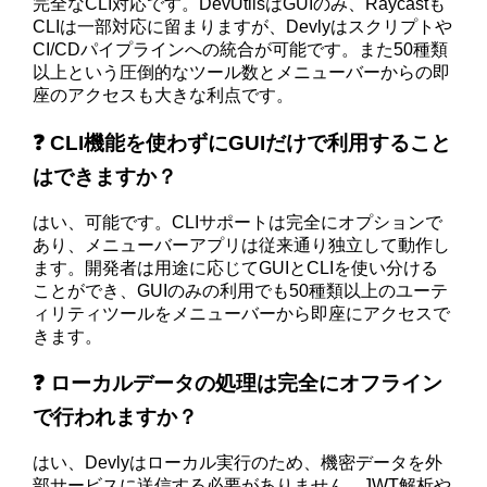
完全なCLI対応です。DevUtilsはGUIのみ、Raycastも
CLIは一部対応に留まりますが、Devlyはスクリプトや
CI/CDパイプラインへの統合が可能です。また50種類
以上という圧倒的なツール数とメニューバーからの即
座のアクセスも大きな利点です。
❓ CLI機能を使わずにGUIだけで利用すること
はできますか？
はい、可能です。CLIサポートは完全にオプションで
あり、メニューバーアプリは従来通り独立して動作し
ます。開発者は用途に応じてGUIとCLIを使い分ける
ことができ、GUIのみの利用でも50種類以上のユーテ
ィリティツールをメニューバーから即座にアクセスで
きます。
❓ ローカルデータの処理は完全にオフライン
で行われますか？
はい、Devlyはローカル実行のため、機密データを外
部サービスに送信する必要がありません。JWT解析や