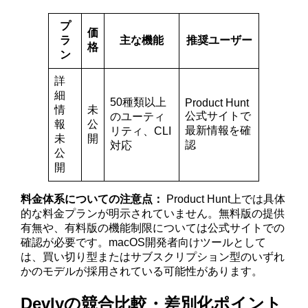
プ
価
ラ
主な機能
推奨ユーザー
格
ン
詳
細
50種類以上
Product Hunt
情
未
公式サイトで
のユーティ
報
公
最新情報を確
リティ、CLI
未
開
認
対応
公
開
料金体系についての注意点：
Product Hunt上では具体
的な料金プランが明示されていません。無料版の提供
有無や、有料版の機能制限については公式サイトでの
確認が必要です。macOS開発者向けツールとして
は、買い切り型またはサブスクリプション型のいずれ
かのモデルが採用されている可能性があります。
Devlyの競合比較・差別化ポイント