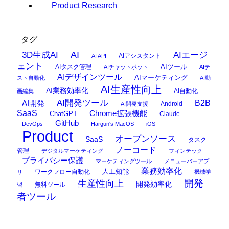
Product Research
タグ
AI
3D生成AI
AIエージ
AIアシスタント
AI API
ェント
AIタスク管理
AIツール
AIチャットボット
AIテ
AIデザインツール
AIマーケティング
スト自動化
AI動
AI生産性向上
AI業務効率化
AI自動化
画編集
AI開発ツール
AI開発
B2B
Android
AI開発支援
SaaS
Chrome拡張機能
ChatGPT
Claude
GitHub
DevOps
Hargun's MacOS
iOS
Product
オープンソース
SaaS
タスク
ノーコード
管理
デジタルマーケティング
フィンテック
プライバシー保護
マーケティングツール
メニューバーアプ
業務効率化
ワークフロー自動化
人工知能
リ
機械学
開発
生産性向上
開発効率化
無料ツール
習
者ツール