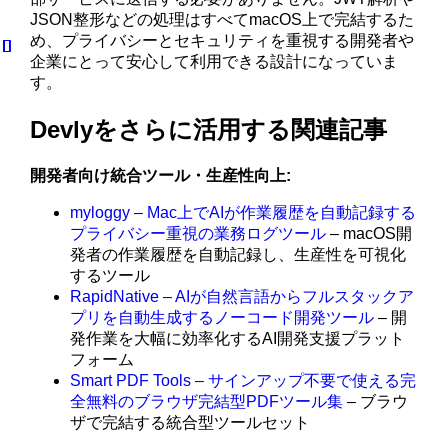
JSON整形などの処理はすべてmacOS上で完結するた
め、プライバシーとセキュリティを重視する開発者や
企業にとって安心して利用できる設計になっていま
す。
Devlyをさらに活用する関連記事
開発者向け統合ツール・生産性向上:
myloggy – Mac上でAIが作業履歴を自動記録する
プライバシー重視の業務ログツール
– macOS開
発者の作業履歴を自動記録し、生産性を可視化
するツール
RapidNative – AIが自然言語からフルスタックア
プリを自動生成するノーコード開発ツール
– 開
発作業を大幅に効率化するAI開発支援プラット
フォーム
Smart PDF Tools – サインアップ不要で使える完
全無料のブラウザ完結型PDFツール集
– ブラウ
ザで完結する統合型ツールセット