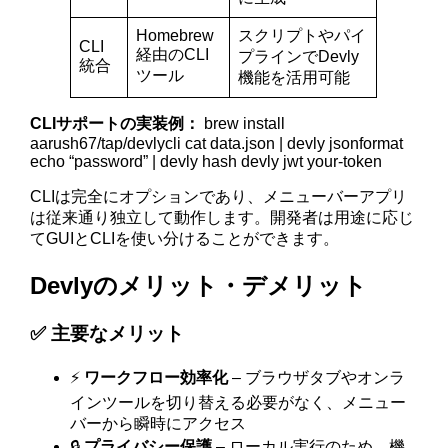
Homebrew
スクリプトやパイ
CLI
経由のCLI
プラインでDevly
統合
ツール
機能を活用可能
CLIサポートの実装例：
brew install
aarush67/tap/devlycli cat data.json | devly jsonformat
echo “password” | devly hash devly jwt your-token
CLIは完全にオプションであり、メニューバーアプリ
は従来通り独立して動作します。開発者は用途に応じ
てGUIとCLIを使い分けることができます。
Devlyのメリット・デメリット
✅ 主要なメリット
⚡
ワークフロー効率化
– ブラウザタブやオンラ
インツールを切り替える必要がなく、メニュー
バーから瞬時にアクセス
🔒
プライバシー保護
– ローカル実行のため、機