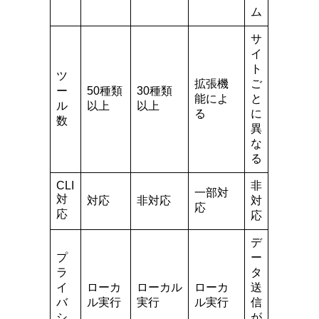
ム
サ
イ
ト
ツ
拡張機
ご
ー
50種類
30種類
能によ
と
ル
以上
以上
る
に
数
異
な
る
CLI
非
一部対
対
対応
非対応
対
応
応
応
デ
プ
ー
ラ
タ
イ
ローカ
ローカル
ローカ
送
バ
ル実行
実行
ル実行
信
シ
が