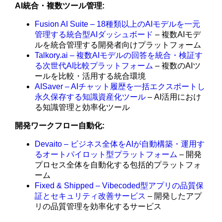
AI統合・複数ツール管理:
Fusion AI Suite – 18種類以上のAIモデルを一元
管理する統合型AIダッシュボード
– 複数AIモデ
ルを統合管理する開発者向けプラットフォーム
Talkory.ai – 複数AIモデルの回答を統合・検証す
る次世代AI比較プラットフォーム
– 複数のAIツ
ールを比較・活用する統合環境
AISaver – AIチャット履歴を一括エクスポートし
永久保存する知識資産化ツール
– AI活用におけ
る知識管理と効率化ツール
開発ワークフロー自動化:
Devaito – ビジネス全体をAIが自動構築・運用す
るオートパイロット型プラットフォーム
– 開発
プロセス全体を自動化する包括的プラットフォ
ーム
Fixed & Shipped – Vibecoded型アプリの品質保
証とセキュリティ改善サービス
– 開発したアプ
リの品質管理を効率化するサービス