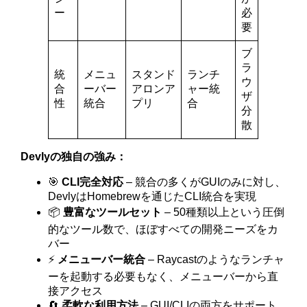
ー
必
要
ブ
ラ
統
メニュ
スタンド
ランチ
ウ
合
ーバー
アロンア
ャー統
ザ
性
統合
プリ
合
分
散
Devlyの独自の強み：
🎯
CLI完全対応
– 競合の多くがGUIのみに対し、
DevlyはHomebrewを通じたCLI統合を実現
📦
豊富なツールセット
– 50種類以上という圧倒
的なツール数で、ほぼすべての開発ニーズをカ
バー
⚡
メニューバー統合
– Raycastのようなランチャ
ーを起動する必要もなく、メニューバーから直
接アクセス
🔄
柔軟な利用方法
– GUI/CLIの両方をサポート