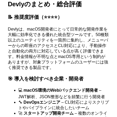
Devlyのまとめ・総合評価
📝 推奨度評価（⭐️⭐️⭐️⭐️）
Devlyは、macOS開発者にとって日常的な開発作業を
大幅に効率化できる優れた統合型ツールです。50種類
以上のユーティリティを一箇所に集約し、メニューバ
ーからの即座のアクセスとCLI対応により、手動操作
と自動化の両方に対応している点が高く評価できま
す。料金情報が不明な点とmacOS専用という制約が
ありますが、対象プラットフォームのユーザーには強
く推奨できる製品です。
🎯 導入を検討すべき企業・開発者
💻
macOS環境のWeb/バックエンド開発者
–
JWT解析、JSON整形などを頻繁に行う開発者
🔧
DevOpsエンジニア
– CLI対応によりスクリプ
トやパイプラインに統合したいチーム
🚀
スタートアップ開発チーム
– 複数のオンライ