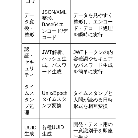
ゴリ
JSON/XML
デー
データを見やすく
整形、
タ変
整形し、エンコー
Base64エ
換・
ド・デコード処理
ンコード/デ
整形
を瞬時に実行
コード
認
JWT解析、
JWTトークンの内
証・
ハッシュ生
容確認やセキュア
セキ
成、パスワ
なパスワード生成
ュリ
ード生成
を簡単に実行
ティ
タイ
ムス
Unix/Epoch
タイムスタンプと
タイムスタ
タン
人間が読める日時
ンプ変換
プ処
形式を相互変換
理
開発・テスト用の
各種UUID
UUID
一意識別子を即座
生成
生成
に生成