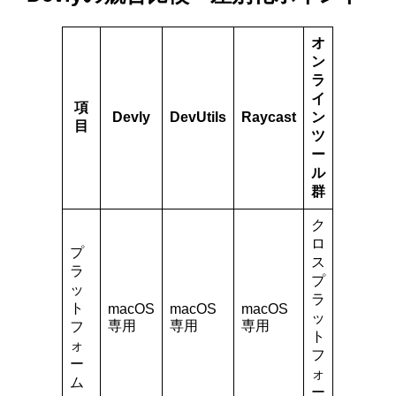
オ
ン
ラ
イ
項
Devly
DevUtils
Raycast
ン
目
ツ
ー
ル
群
ク
ロ
プ
ス
ラ
プ
ッ
ラ
ト
macOS
macOS
macOS
ッ
専用
専用
専用
フ
ト
ォ
フ
ー
ォ
ム
ー