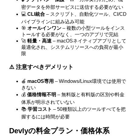
密データを外部サービスに送信する必要がない
💻
CLI統合
– スクリプト、自動化ツール、CI/CD
パイプラインに組み込み可能
🎯
オールインワン
– 複数の小型ツールをインス
トールする必要がなく、一つのアプリで完結
🚀
軽量・高速
– macOSネイティブアプリとして
最適化され、システムリソースへの負荷が最小
限
⚠️ 注意すべきデメリット
🍎
macOS専用
– Windows/Linux環境では使用で
きない
💰
価格情報不明
– 無料版と有料版の区別や料金
体系が明示されていない
📚
学習コスト
– 50種類以上のツールすべてを把
握するには時間が必要
Devlyの料金プラン・価格体系