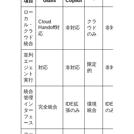
Glass
Copilot
項目
ロー
カ
クラ
Cloud
ル・
Handoff対
非対応
ウド
非対応
クラ
応
のみ
ウド
統合
並列
エー
限定
ジェ
対応
非対応
非対応
的
ント
実行
統合
管理
イン
IDE拡
環境
IDE拡張
完全統合
ター
張のみ
統合
のみ
フェ
ース