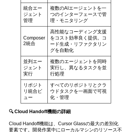
統合エー
複数のAIエージェントを一
ジェント
つのインターフェースで管
管理
理・モニタリング
高性能なコーディング支援
Composer
をコスト効率良く提供。コ
2統合
ード生成・リファクタリン
グを自動化
並列エー
複数のエージェントを同時
ジェント
実行し、異なるタスクを並
実行
行処理
リポジト
すべてのリポジトリとクラ
リ統合ビ
ウドタスクを一画面で可視
ュー
化・管理
🔍 Cloud Handoff機能の詳細
Cloud Handoff機能は、Cursor Glassの最大の差別化
要素です。開発作業中にローカルマシンのリソース不