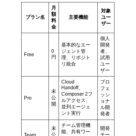
月
対象
額
プラン名
主要機能
ユー
料
ザー
金
個人
基本的なエー
開発
0
ジェント管
者、
Free
円
理、リポジト
試用
リ統合
ユー
ザー
Cloud
プロ
Handoff、
フェ
未
Composer 2フ
ッシ
公
Pro
ルアクセス、
ョナ
開
並列エージェ
ル開
ント実行
発者
チーム管理機
未
開発
能、共有ワー
公
チー
Team