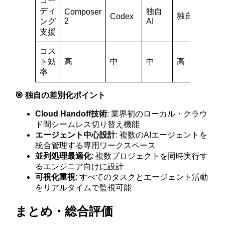
コー
ディ
独自
Composer
独自AI
Codex
2
ング
AI
支援
コス
ト効
高
中
中
高
率
🎯 独自の差別化ポイント
Cloud Handoff技術
: 業界初のローカル・クラウ
ド間シームレス切り替え機能
エージェント中心設計
: 複数のAIエージェントを
統合管理する専用ワークスペース
並列処理最適化
: 複数プロジェクトを同時実行す
るエンジニア向けに設計
可視化重視
: すべてのタスクとエージェント活動
をリアルタイムで監視可能
まとめ・総合評価