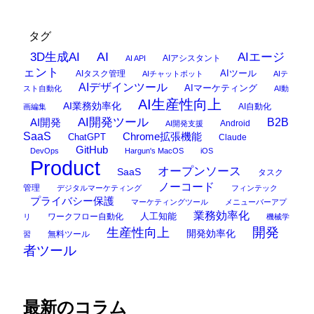
タグ
AI
3D生成AI
AIエージ
AIアシスタント
AI API
ェント
AIタスク管理
AIツール
AIチャットボット
AIテ
AIデザインツール
AIマーケティング
スト自動化
AI動
AI生産性向上
AI業務効率化
AI自動化
画編集
AI開発ツール
AI開発
B2B
Android
AI開発支援
SaaS
Chrome拡張機能
ChatGPT
Claude
GitHub
DevOps
Hargun's MacOS
iOS
Product
オープンソース
SaaS
タスク
ノーコード
管理
デジタルマーケティング
フィンテック
プライバシー保護
マーケティングツール
メニューバーアプ
業務効率化
ワークフロー自動化
人工知能
リ
機械学
開発
生産性向上
開発効率化
無料ツール
習
者ツール
最新のコラム