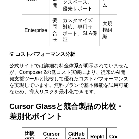
クスペース、
開
ム
優先サポート
要
カスタマイズ
大規
問
対応、専用サ
模組
Enterprise
合
ポート、SLA保
織
せ
証
💡 コストパフォーマンス分析
公式サイトでは詳細な料金体系が明示されていません
が、Composer 2の低コスト実装により、従来のAI開
発支援ツールと比較して優れたコストパフォーマンス
を実現しています。無料プランで基本機能を試用可能
なため、導入リスクを最小化できます。
Cursor Glassと競合製品の比較・
差別化ポイント
比較
Cursor
GitHub
Replit
Codeium