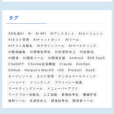
タグ
3D生成AI
AI
AI API
AIアシスタント
AIエージェント
AIタスク管理
AIチャットボット
AIツール
AIテスト自動化
AIデザインツール
AIマーケティング
AI動画編集
AI業務効率化
AI生産性向上
AI自動化
AI開発
AI開発ツール
AI開発支援
Android
B2B SaaS
ChatGPT
Chrome拡張機能
Claude
DevOps
GitHub
Hargun's MacOS
iOS
Product
SaaS
オープンソース
タスク管理
デジタルマーケティング
ノーコード
フィンテック
プライバシー保護
マーケティングツール
メニューバーアプリ
ワークフロー自動化
人工知能
業務効率化
機械学習
無料ツール
生産性向上
開発効率化
開発者ツール