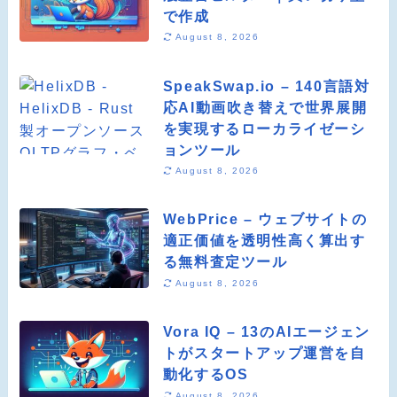
で作成
August 8, 2026
SpeakSwap.io – 140言語対
応AI動画吹き替えで世界展開
を実現するローカライゼーシ
ョンツール
August 8, 2026
WebPrice – ウェブサイトの
適正価値を透明性高く算出す
る無料査定ツール
August 8, 2026
Vora IQ – 13のAIエージェン
トがスタートアップ運営を自
動化するOS
August 8, 2026