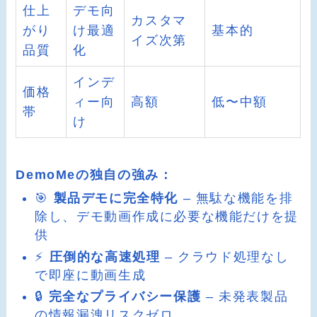
仕上
デモ向
カスタマ
がり
け最適
基本的
イズ次第
品質
化
インデ
価格
ィー向
高額
低〜中額
帯
け
DemoMeの独自の強み：
🎯
製品デモに完全特化
– 無駄な機能を排
除し、デモ動画作成に必要な機能だけを提
供
⚡
圧倒的な高速処理
– クラウド処理なし
で即座に動画生成
🔒
完全なプライバシー保護
– 未発表製品
の情報漏洩リスクゼロ