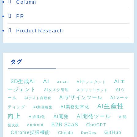
Column
PR
Product Research
タグ
AI
3D生成AI
AIエ
AIアシスタント
AI API
ージェント
AIタスク管理
AIツ
AIチャットボット
AIデザインツール
AIマーケ
ール
AIテスト自動化
AI生産性
ティング
AI業務効率化
AI動画編集
向上
AI開発ツール
AI開発
AI自動化
AI開
B2B SaaS
Android
ChatGPT
発支援
Chrome拡張機能
GitHub
Claude
DevOps