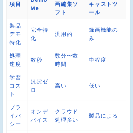
項目
画編集ソ
キャストツ
Me
フト
ール
製品
完全特
録画機能の
デモ
汎用的
化
み
特化
処理
数分〜数
数秒
中程度
速度
時間
学習
ほぼゼ
コス
高い
低い
ロ
ト
プラ
オンデ
クラウド
イバ
製品による
バイス
処理多い
シー