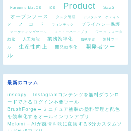
Product
SaaS
Hargun's MacOS
iOS
オープンソース
タスク管理
デジタルマーケティン
ノーコード
プライバシー保護
グ
フィンテック
ワークフロー自
マーケティングツール
メニューバーアプリ
業務効率化
動化
人工知能
無料ツー
機械学習
開発者ツー
生産性向上
開発効率化
ル
ル
最新のコラム
inscopy – Instagramコンテンツを無料ダウンロ
ードできるログイン不要ツール
BrushForge – ミニチュア塗装の塗料管理と配色
を効率化するオールインワンアプリ
Melomi – AIが感情を歌に変換する3分カスタムソ
ング作成アプリ