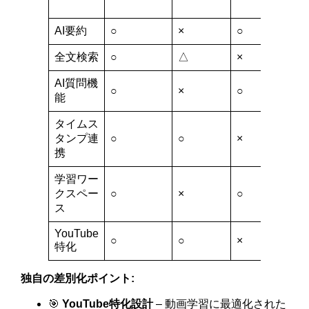
ル
AI要約
○
×
○
△
全文検索
○
△
×
○
AI質問機
○
×
○
×
能
タイムス
タンプ連
○
○
×
△
携
学習ワー
クスペー
○
×
○
×
ス
YouTube
○
○
×
×
特化
独自の差別化ポイント:
🎯
YouTube特化設計
– 動画学習に最適化された