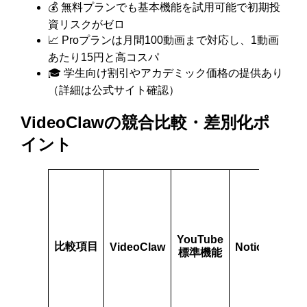
💰 無料プランでも基本機能を試用可能で初期投
資リスクがゼロ
📈 Proプランは月間100動画まで対応し、1動画
あたり15円と高コスパ
🎓 学生向け割引やアカデミック価格の提供あり
（詳細は公式サイト確認）
VideoClawの競合比較・差別化ポ
イント
他
の
文
字
YouTube
起
比較項目
VideoClaw
NotionAI
標準機能
こ
し
ツ
ー