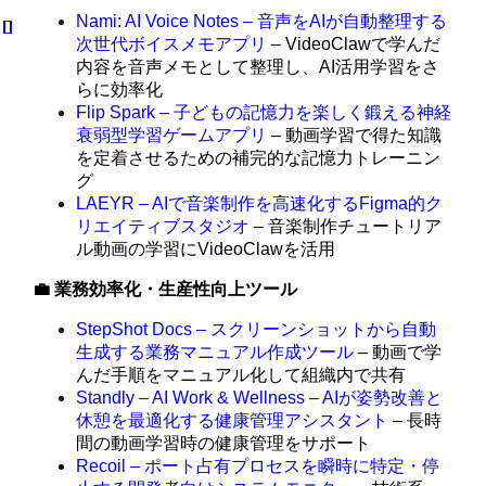
Nami: AI Voice Notes – 音声をAIが自動整理する
次世代ボイスメモアプリ
– VideoClawで学んだ
内容を音声メモとして整理し、AI活用学習をさ
らに効率化
Flip Spark – 子どもの記憶力を楽しく鍛える神経
衰弱型学習ゲームアプリ
– 動画学習で得た知識
を定着させるための補完的な記憶力トレーニン
グ
LAEYR – AIで音楽制作を高速化するFigma的ク
リエイティブスタジオ
– 音楽制作チュートリア
ル動画の学習にVideoClawを活用
💼 業務効率化・生産性向上ツール
StepShot Docs – スクリーンショットから自動
生成する業務マニュアル作成ツール
– 動画で学
んだ手順をマニュアル化して組織内で共有
Standly – AI Work & Wellness – AIが姿勢改善と
休憩を最適化する健康管理アシスタント
– 長時
間の動画学習時の健康管理をサポート
Recoil – ポート占有プロセスを瞬時に特定・停