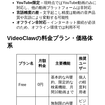
YouTube限定
– 現時点ではYouTube動画のみに
対応し、他の動画プラットフォームは非対応
言語精度の差
– 文字起こし精度は動画の音声品
質や言語により変動する可能性
オフライン非対応
– インターネット接続が必須
のため、オフライン環境では利用不可
VideoClawの料金プラン・価格体
系
推奨
月額
プラン名
主要機能
ユー
料金
ザー
基本的なAI要
個人
約、限定的な
の軽
0円
Free
検索機能、月
度利
間10動画まで
用者
ビジ
無制限のAI要