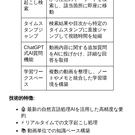
起こし検
索し、該当箇所に即座に移
索
動
タイムス
検索結果や目次から特定の
タンプジ
タイムスタンプに直接ジャ
ャンプ
ンプして視聴時間を短縮
ChatGPT
動画内容に関する追加質問
式AI質問
をAIに投げかけ、詳細な回
機能
答を取得
学習ワー
複数の動画を整理し、ノー
クスペー
トやメモと統合した学習環
ス
境を構築
技術的特徴:
🤖 最新の自然言語処理AIを活用した高精度な要
約
⚡ リアルタイムでの文字起こし処理
📚 動画単位での知識ベース構築