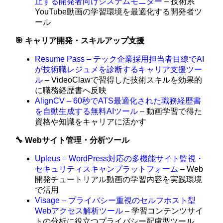
止する開発者向けシステムモニター
– 技術系
YouTube動画の学習環境を最適化する開発者ツ
ール
🎯 キャリア開発・スキルアップ支援
Resume Pass – テック企業採用担当者目線でAI
が技術職レジュメを診断するキャリア支援ツー
ル
– VideoClawで習得した技術スキルを効果的
に職務経歴書へ反映
AlignCV – 60秒でATS最適化された職務経歴書
を自動生成する無料AIツール
– 動画学習で得た
資格や知識をキャリアに活かす
🔧 Webサイト管理・分析ツール
Upleus – WordPress対応の多機能サイト監視・
セキュリティスキャンプラットフォーム
– Web
開発チュートリアル動画の学習内容を実践環境
で活用
Visage – プライバシー重視のセルフホスト型
Webアクセス解析ツール
– 学習コンテンツサイ
トの分析に役立つプライバシー配慮型ツール