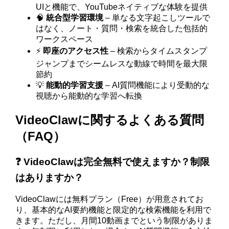
UIと機能で、YouTubeネイティブな体験を提供
🧠
統合型学習環境
– 単なる文字起こしツールで
はなく、ノート・質問・検索を統合した包括的
ワークスペース
⚡
即座のアクセス性
– 検索からタイムスタンプ
ジャンプまでシームレスな動線で時間を最大限
節約
💡
能動的学習支援
– AI質問機能により受動的な
視聴から能動的な学習へ転換
VideoClawに関するよくある質問
（FAQ）
❓ VideoClawは完全無料で使えますか？制限
はありますか？
VideoClawには無料プラン（Free）が用意されてお
り、基本的なAI要約機能と限定的な検索機能を利用で
きます。ただし、月間10動画までという制限がありま