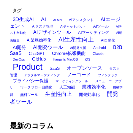
タグ
AI
3D生成AI
AIエージ
AIアシスタント
AI API
ェント
AIタスク管理
AIツール
AIチャットボット
AIテ
AIデザインツール
AIマーケティング
スト自動化
AI動
AI生産性向上
AI業務効率化
AI自動化
画編集
AI開発ツール
AI開発
B2B
Android
AI開発支援
SaaS
Chrome拡張機能
ChatGPT
Claude
GitHub
DevOps
Hargun's MacOS
iOS
Product
オープンソース
SaaS
タスク
ノーコード
管理
デジタルマーケティング
フィンテック
プライバシー保護
マーケティングツール
メニューバーアプ
業務効率化
ワークフロー自動化
人工知能
リ
機械学
開発
生産性向上
開発効率化
無料ツール
習
者ツール
最新のコラム