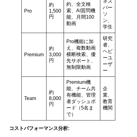
ネス
約、全文検
約
パー
索、AI質問機
Pro
1,500
ソ
円
能、月間100
ン、
動画
学生
研究
Pro機能に加
者、
え、複数動画
約
ヘビ
横断検索、優
Premium
3,000
ーユ
円
先サポート、
ーザ
無制限動画
ー
Premium機
能、チーム共
企
約
有機能、管理
業、
Team
8,000
者ダッシュボ
教育
円
ード（5名ま
機関
で）
コストパフォーマンス分析: