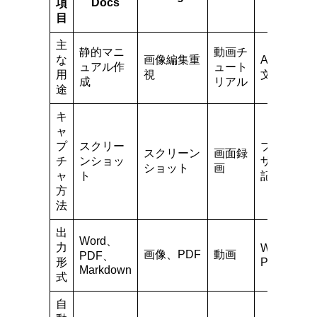
Docs
項
目
主
静的マニ
動画チ
な
画像編集重
AI自動
ュアル作
ュート
用
視
文書化
成
リアル
途
キ
ャ
プ
スクリー
ブラウ
スクリーン
画面録
チ
ンショッ
ザ操作
ショット
画
ャ
ト
記録
方
法
出
Word、
力
Web、
画像、PDF
動画
PDF、
形
PDF
Markdown
式
自