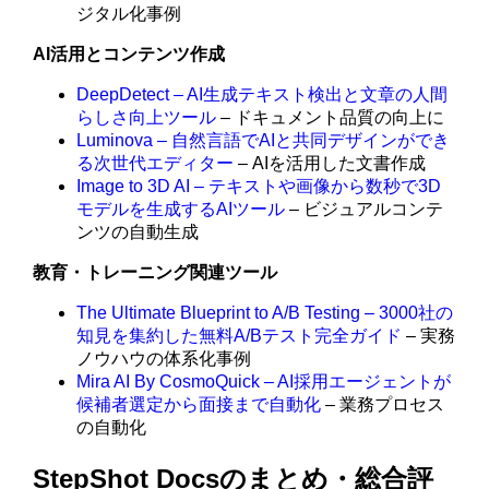
ジタル化事例
AI活用とコンテンツ作成
DeepDetect – AI生成テキスト検出と文章の人間
らしさ向上ツール
– ドキュメント品質の向上に
Luminova – 自然言語でAIと共同デザインができ
る次世代エディター
– AIを活用した文書作成
Image to 3D AI – テキストや画像から数秒で3D
モデルを生成するAIツール
– ビジュアルコンテ
ンツの自動生成
教育・トレーニング関連ツール
The Ultimate Blueprint to A/B Testing – 3000社の
知見を集約した無料A/Bテスト完全ガイド
– 実務
ノウハウの体系化事例
Mira AI By CosmoQuick – AI採用エージェントが
候補者選定から面接まで自動化
– 業務プロセス
の自動化
StepShot Docsのまとめ・総合評