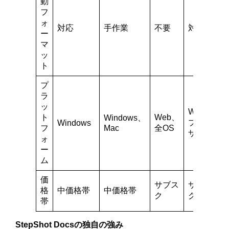
動
フ
ォ
対応
手作業
不要
対応
ー
マ
ッ
ト
プ
ラ
ッ
Web、
ト
Web、
Windows、
ブラウ
Windows
フ
Mac
全OS
ザ拡張
ォ
ー
ム
価
サブス
サブス
格
中価格帯
中価格帯
ク
ク
帯
StepShot Docsの独自の強み