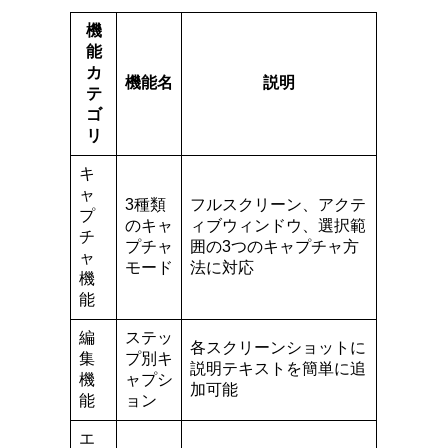
機
能
カ
機能名
説明
テ
ゴ
リ
キ
ャ
3種類
フルスクリーン、アクテ
プ
のキャ
ィブウィンドウ、選択範
チ
プチャ
囲の3つのキャプチャ方
ャ
モード
法に対応
機
能
編
ステッ
各スクリーンショットに
集
プ別キ
説明テキストを簡単に追
機
ャプシ
加可能
能
ョン
エ