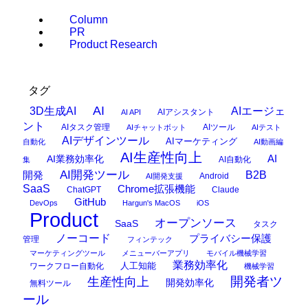
Column
PR
Product Research
タグ
AI
3D生成AI
AIエージェ
AIアシスタント
AI API
ント
AIタスク管理
AIツール
AIチャットボット
AIテスト
AIデザインツール
AIマーケティング
自動化
AI動画編
AI生産性向上
AI
AI業務効率化
AI自動化
集
AI開発ツール
開発
B2B
Android
AI開発支援
SaaS
Chrome拡張機能
ChatGPT
Claude
GitHub
DevOps
Hargun's MacOS
iOS
Product
オープンソース
SaaS
タスク
ノーコード
プライバシー保護
管理
フィンテック
マーケティングツール
メニューバーアプリ
モバイル機械学習
業務効率化
ワークフロー自動化
人工知能
機械学習
開発者ツ
生産性向上
開発効率化
無料ツール
ール