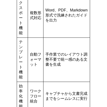
ク
ス
Word、PDF、Markdown
ポ
複数形
形式で洗練されたガイド
ー
式対応
を出力
ト
機
能
テ
ン
プ
自動フ
手作業でのレイアウト調
レ
ォーマ
整不要で統一感のある文
ー
ット
書を生成
ト
機
能
効
率
ワーク
キャプチャから文書完成
化
フロー
までをシームレスに実行
機
統合
能