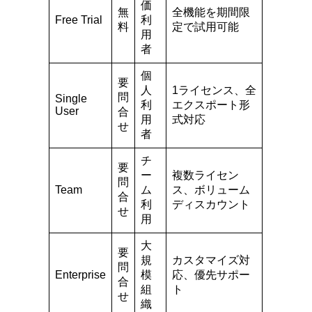
価
無
全機能を期間限
Free Trial
利
料
定で試用可能
用
者
個
要
人
1ライセンス、全
問
Single
利
エクスポート形
User
合
用
式対応
せ
者
チ
要
ー
複数ライセン
問
Team
ム
ス、ボリューム
合
利
ディスカウント
せ
用
大
要
規
カスタマイズ対
問
Enterprise
模
応、優先サポー
合
組
ト
せ
織