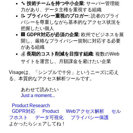
🔧
技術チームを持つ中小企業
: サーバー管理能
力があり、データ主権を重視する組織
📝
プライバシー重視のブロガー
: 読者のプライ
バシーを尊重しながら基本的なアクセス状況を
把握したい個人
🏢
GDPR対応が必須の企業
: 欧州でビジネスを展
開し、厳格なプライバシー規制に対応する必要
がある組織
💰
長期的コスト削減を目指す組織
: 複数のWeb
サイトを運営し、月額課金を避けたい企業
Visageは、「シンプルで十分」というニーズに応え
る、本質的なアクセス解析ツールです。
あわせて読みたい
Just a moment...
Product Research
GDPR対応
Product
Webアクセス解析
セル
フホスト
データ可視化
プライバシー保護
よかったらシェアしてね！