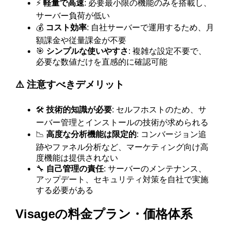
⚡
軽量で高速
: 必要最小限の機能のみを搭載し、
サーバー負荷が低い
💰
コスト効率
: 自社サーバーで運用するため、月
額課金や従量課金が不要
🎯
シンプルな使いやすさ
: 複雑な設定不要で、
必要な数値だけを直感的に確認可能
⚠️ 注意すべきデメリット
🛠️
技術的知識が必要
: セルフホストのため、サ
ーバー管理とインストールの技術が求められる
📉
高度な分析機能は限定的
: コンバージョン追
跡やファネル分析など、マーケティング向け高
度機能は提供されない
🔧
自己管理の責任
: サーバーのメンテナンス、
アップデート、セキュリティ対策を自社で実施
する必要がある
Visageの料金プラン・価格体系