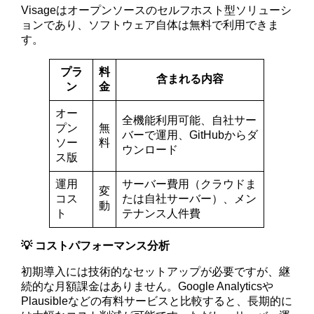
Visageはオープンソースのセルフホスト型ソリューシ
ョンであり、ソフトウェア自体は無料で利用できま
す。
プラ
料
含まれる内容
ン
金
オー
全機能利用可能、自社サー
プン
無
バーで運用、GitHubからダ
ソー
料
ウンロード
ス版
運用
サーバー費用（クラウドま
変
コス
たは自社サーバー）、メン
動
ト
テナンス人件費
💡 コストパフォーマンス分析
初期導入には技術的なセットアップが必要ですが、継
続的な月額課金はありません。Google Analyticsや
Plausibleなどの有料サービスと比較すると、長期的に