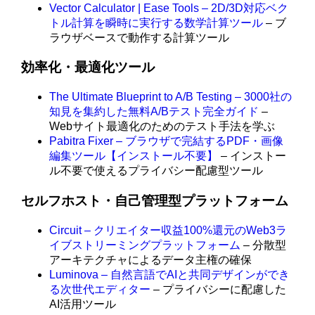
Vector Calculator | Ease Tools – 2D/3D対応ベク
トル計算を瞬時に実行する数学計算ツール
– ブ
ラウザベースで動作する計算ツール
効率化・最適化ツール
The Ultimate Blueprint to A/B Testing – 3000社の
知見を集約した無料A/Bテスト完全ガイド
–
Webサイト最適化のためのテスト手法を学ぶ
Pabitra Fixer – ブラウザで完結するPDF・画像
編集ツール【インストール不要】
– インストー
ル不要で使えるプライバシー配慮型ツール
セルフホスト・自己管理型プラットフォーム
Circuit – クリエイター収益100%還元のWeb3ラ
イブストリーミングプラットフォーム
– 分散型
アーキテクチャによるデータ主権の確保
Luminova – 自然言語でAIと共同デザインができ
る次世代エディター
– プライバシーに配慮した
AI活用ツール