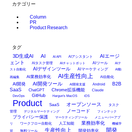
カテゴリー
Column
PR
Product Research
タグ
AI
3D生成AI
AIエージ
AIアシスタント
AI API
ェント
AIタスク管理
AIツール
AIチャットボット
AIテ
AIデザインツール
AIマーケティング
スト自動化
AI動
AI生産性向上
AI業務効率化
AI自動化
画編集
AI開発ツール
AI開発
B2B
Android
AI開発支援
SaaS
Chrome拡張機能
ChatGPT
Claude
GitHub
DevOps
Hargun's MacOS
iOS
Product
オープンソース
SaaS
タスク
ノーコード
管理
デジタルマーケティング
フィンテック
プライバシー保護
マーケティングツール
メニューバーアプ
業務効率化
ワークフロー自動化
人工知能
リ
機械学
開発
生産性向上
開発効率化
無料ツール
習