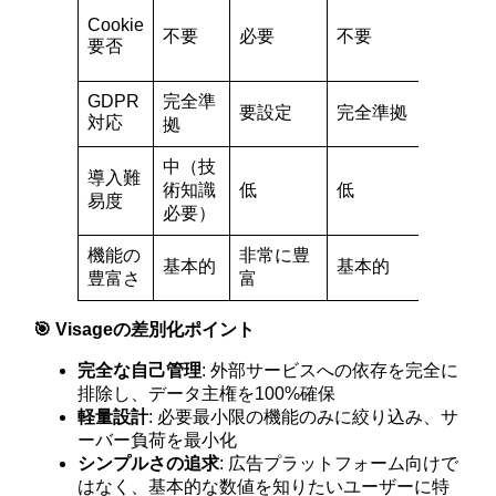
設定に
Cookie
不要
必要
不要
より不
要否
要
GDPR
完全準
完全準
要設定
完全準拠
対応
拠
拠
中（技
導入難
術知識
低
低
中
易度
必要）
機能の
非常に豊
基本的
基本的
豊富
豊富さ
富
🎯 Visageの差別化ポイント
完全な自己管理
: 外部サービスへの依存を完全に
排除し、データ主権を100%確保
軽量設計
: 必要最小限の機能のみに絞り込み、サ
ーバー負荷を最小化
シンプルさの追求
: 広告プラットフォーム向けで
はなく、基本的な数値を知りたいユーザーに特