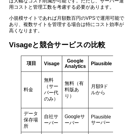
は大幅なコスト削減が可能です。ただし、サーバー運
用コストと管理工数を考慮する必要があります。
小規模サイトであれば月額数百円のVPSで運用可能で
あり、複数サイトを管理する場合は特にコスト効率が
高くなります。
Visageと競合サービスの比較
Google
項目
Visage
Plausible
Matom
Analytics
無料
無料
無料（有
（クラ
（サー
月額9ド
料金
料版あ
ウド版
バー代
ルから
り）
は有
のみ）
料）
データ
自社サ
Googleサ
選択可
Plausible
保存場
サーバー
ーバー
ーバー
能
所