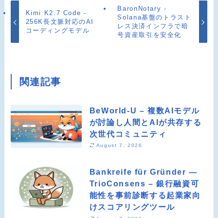
BaronNotary -
Kimi K2.7 Code -
Solana基盤のトラスト
256K長文脈対応のAI
レス決済インフラで暗
コーディングモデル
号資産取引を安全化
関連記事
BeWorld-U – 複数AIモデル
が討論し人間とAIが共存する
次世代コミュニティ
August 7, 2026
Bankreife für Gründer —
TrioConsens – 銀行融資可
能性を事前診断する起業家向
けスコアリングツール