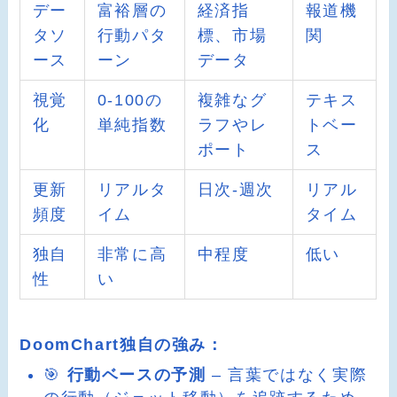
デー
富裕層の
経済指
報道機
タソ
行動パタ
標、市場
関
ース
ーン
データ
視覚
0-100の
複雑なグ
テキス
化
単純指数
ラフやレ
トベー
ポート
ス
更新
リアルタ
日次-週次
リアル
頻度
イム
タイム
独自
非常に高
中程度
低い
性
い
DoomChart独自の強み：
🎯
行動ベースの予測
– 言葉ではなく実際