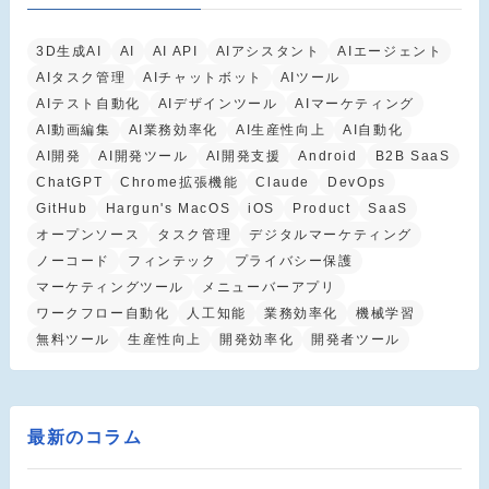
3D生成AI
AI
AI API
AIアシスタント
AIエージェント
AIタスク管理
AIチャットボット
AIツール
AIテスト自動化
AIデザインツール
AIマーケティング
AI動画編集
AI業務効率化
AI生産性向上
AI自動化
AI開発
AI開発ツール
AI開発支援
Android
B2B SaaS
ChatGPT
Chrome拡張機能
Claude
DevOps
GitHub
Hargun's MacOS
iOS
Product
SaaS
オープンソース
タスク管理
デジタルマーケティング
ノーコード
フィンテック
プライバシー保護
マーケティングツール
メニューバーアプリ
ワークフロー自動化
人工知能
業務効率化
機械学習
無料ツール
生産性向上
開発効率化
開発者ツール
最新のコラム