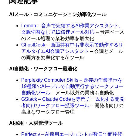
関連記事
AIメール・コミュニケーション効率化ツール
Lemon – 音声で完結するAI作業アシスタント。
文脈切替なしで12倍速メール対応
– 音声ベース
のメール処理で業務効率を最大化
GhostDesk – 画面共有中も非表示で動作するリ
アルタイムAI会議アシスタント
– 会議とメール
の両方を効率化するAIツール
AI自動化・ワークフロー最適化
Perplexity Computer Skills – 既存の作業指示を
19種類のAIモデルで自動実行するワークフロー
自動化ツール
– メール以外の業務も自動化
GStack – Claude Codeを専門チーム化する開発
者向けワークフロー拡張ツール
– 開発者向けの
高度なワークフロー管理
AI採用・人材管理ツール
Perfectly – AI採用エージェントが数日で面接候