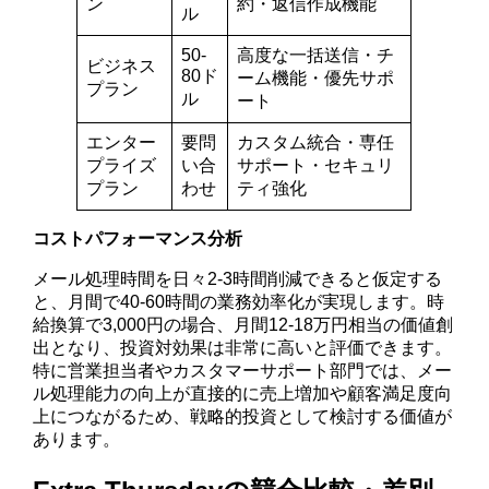
ン
約・返信作成機能
ル
50-
高度な一括送信・チ
ビジネス
80ド
ーム機能・優先サポ
プラン
ル
ート
エンター
要問
カスタム統合・専任
プライズ
い合
サポート・セキュリ
プラン
わせ
ティ強化
コストパフォーマンス分析
メール処理時間を日々2-3時間削減できると仮定する
と、月間で40-60時間の業務効率化が実現します。時
給換算で3,000円の場合、月間12-18万円相当の価値創
出となり、投資対効果は非常に高いと評価できます。
特に営業担当者やカスタマーサポート部門では、メー
ル処理能力の向上が直接的に売上増加や顧客満足度向
上につながるため、戦略的投資として検討する価値が
あります。