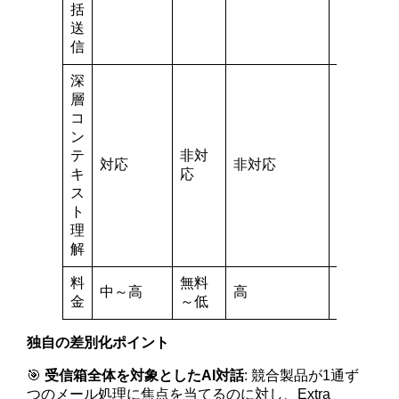
括
送
信
深
層
コ
ン
テ
非対
非対
対応
非対応
キ
応
応
ス
ト
理
解
料
無料
中～
中～高
高
金
～低
高
独自の差別化ポイント
🎯
受信箱全体を対象としたAI対話
: 競合製品が1通ず
つのメール処理に焦点を当てるのに対し、Extra