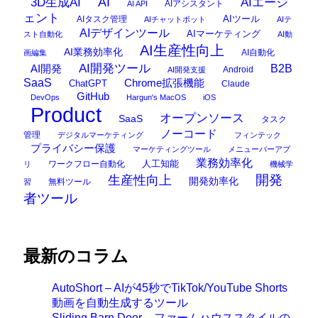
AI
3D生成AI
AIエージ
AIアシスタント
AI API
ェント
AIタスク管理
AIツール
AIチャットボット
AIテ
AIデザインツール
AIマーケティング
スト自動化
AI動
AI生産性向上
AI業務効率化
AI自動化
画編集
AI開発ツール
AI開発
B2B
Android
AI開発支援
SaaS
Chrome拡張機能
ChatGPT
Claude
GitHub
DevOps
Hargun's MacOS
iOS
Product
オープンソース
SaaS
タスク
ノーコード
管理
デジタルマーケティング
フィンテック
プライバシー保護
マーケティングツール
メニューバーアプ
業務効率化
ワークフロー自動化
人工知能
リ
機械学
開発
生産性向上
開発効率化
無料ツール
習
者ツール
最新のコラム
AutoShort – AIが45秒でTikTok/YouTube Shorts
動画を自動生成するツール
Sliding Barn Door – ファームハウススタイルの