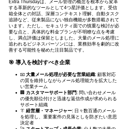
Extra Thursdayは、メール管理の概念を根本から変革
する革新的なツールとして4つ星評価とします。受信
箱全体との対話、深層コンテキスト理解、自動タスク
追跡など、従来製品にない独自機能が多数搭載されて
います。ただし、セキュリティ面での慎重な検討が必
要な点と、具体的な料金プランが不明瞭な点を考慮
し、満点評価は保留としました。大量のメール処理に
追われるビジネスパーソンには、業務効率を劇的に改
善する可能性を秘めた注目製品です。
🎯 導入を検討すべき企業
📧
大量メール処理が必要な営業組織
: 顧客対応
の質を維持しながらメール処理能力を拡大した
い営業チーム
🏢
カスタマーサポート部門
: 問い合わせメール
の優先順位付けと迅速な返信作成が求められる
サポート組織
👔
経営層・マネージャー
: 日々数百通のメール
を処理し、重要案件の見落としを防ぎたい意思
決定者
🚀
スタートアップ・成長企業
: 少人数で大量の