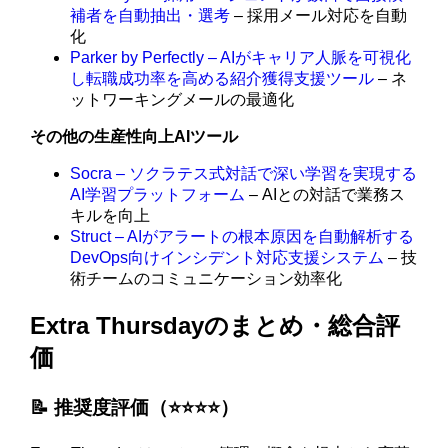
補者を自動抽出・選考
– 採用メール対応を自動
化
Parker by Perfectly – AIがキャリア人脈を可視化
し転職成功率を高める紹介獲得支援ツール
– ネ
ットワーキングメールの最適化
その他の生産性向上AIツール
Socra – ソクラテス式対話で深い学習を実現する
AI学習プラットフォーム
– AIとの対話で業務ス
キルを向上
Struct – AIがアラートの根本原因を自動解析する
DevOps向けインシデント対応支援システム
– 技
術チームのコミュニケーション効率化
Extra Thursdayのまとめ・総合評
価
📝 推奨度評価（⭐️⭐️⭐️⭐️）