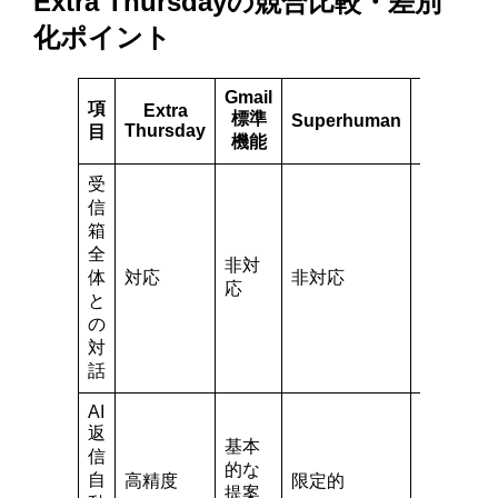
Extra Thursdayの競合比較・差別
化ポイント
Gmail
項
Extra
標準
Superhuman
Front
Thursday
目
機能
受
信
箱
全
非対
非対
体
対応
非対応
応
応
と
の
対
話
AI
返
基本
テン
信
的な
プレ
自
高精度
限定的
提案
ート