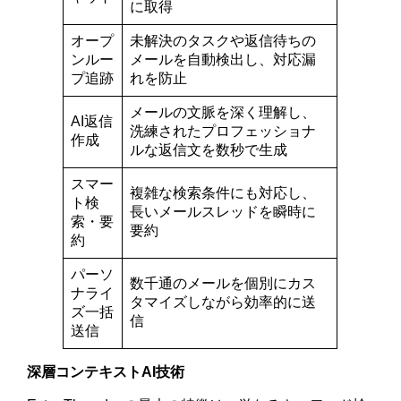
に取得
オープ
未解決のタスクや返信待ちの
ンルー
メールを自動検出し、対応漏
プ追跡
れを防止
メールの文脈を深く理解し、
AI返信
洗練されたプロフェッショナ
作成
ルな返信文を数秒で生成
スマー
複雑な検索条件にも対応し、
ト検
長いメールスレッドを瞬時に
索・要
要約
約
パーソ
数千通のメールを個別にカス
ナライ
タマイズしながら効率的に送
ズ一括
信
送信
深層コンテキストAI技術