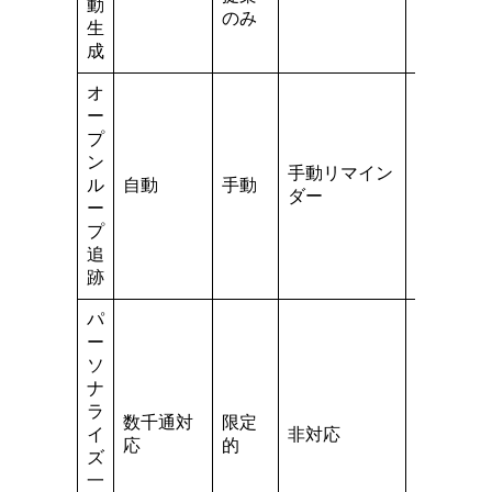
動
のみ
中心
生
成
オ
ー
プ
ン
手動リマイン
ル
自動
手動
手動
ダー
ー
プ
追
跡
パ
ー
ソ
ナ
ラ
数千通対
限定
イ
非対応
対応
応
的
ズ
一