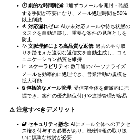
⏱️
劇的な時間削減
: 1通ずつメールを開封・確認
する手間が不要になり、メール処理時間を50%
以上削減
🎯
対応漏れゼロ
: AIが未対応メールや待ち状態の
タスクを自動追跡し、重要な案件の見落としを
防止
💡
文脈理解による高品質な返信
: 過去のやり取
りを踏まえた適切な返信文を自動生成し、コミ
ュニケーション品質を維持
📈
スケーラビリティ
: 数千通のパーソナライズ
メールを効率的に処理でき、営業活動の規模を
拡大可能
🔒
包括的なメール管理
: 受信箱全体を俯瞰的に把
握でき、案件の優先順位付けや進捗管理が容易
⚠️ 注意すべきデメリット
🔐
セキュリティ懸念
: AIにメール全体へのアクセ
ス権を付与する必要があり、機密情報の取り扱
いに慎重な検討が必要