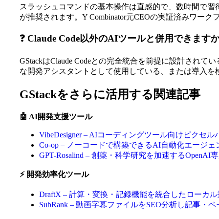
スラッシュコマンドの基本操作は直感的で、数時間で習得
が推奨されます。Y Combinator元CEOの実証済み
❓ Claude Code以外のAIツールと併用できます
GStackはClaude Codeとの完全統合を前提に設計されてい
な開発アシスタントとして使用している、または導入を
GStackをさらに活用する関連記事
🤖 AI開発支援ツール
VibeDesigner – AIコーディングツール向け
Co-op – ノーコードで構築できるAI自動化エー
GPT-Rosalind – 創薬・科学研究を加速するOpen
⚡ 開発効率化ツール
DraftX – 計算・変換・記録機能を統合したロー
SubRank – 動画字幕ファイルをSEO分析し記事