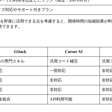
ーでの利用を想定したプラン（推定：$50-100/月）
イズ対応やサポート付きプラン
を即座に活用できる点を考慮すると、開発時間の短縮効果が料
待できます。
GStack
Cursor AI
つの専門スキル
汎用コード補完
汎用
応
一部対応
非対
応
非対応
非対
応
非対応
非対
全統合
API利用可能
非対