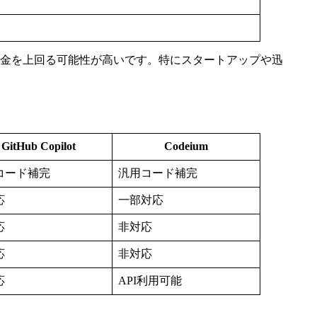
金を上回る可能性が高いです。特にスタートアップや迅
GitHub Copilot
Codeium
コード補完
汎用コード補完
応
一部対応
応
非対応
応
非対応
応
API利用可能