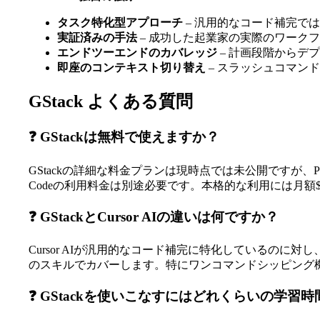
タスク特化型アプローチ
– 汎用的なコード補完で
実証済みの手法
– 成功した起業家の実際のワーク
エンドツーエンドのカバレッジ
– 計画段階からデ
即座のコンテキスト切り替え
– スラッシュコマン
GStack よくある質問
❓ GStackは無料で使えますか？
GStackの詳細な料金プランは現時点では未公開ですが、P
Codeの利用料金は別途必要です。本格的な利用には月額$
❓ GStackとCursor AIの違いは何ですか？
Cursor AIが汎用的なコード補完に特化しているのに
のスキルでカバーします。特にワンコマンドシッピング機
❓ GStackを使いこなすにはどれくらいの学習