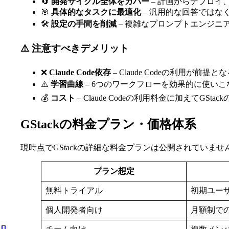
🔄
開発サイクル全体をカバー
– 計画からデプロイ
🎯
具体的なタスクに最適化
– 汎用的な回答ではな
🛠️
設定の手間を削減
– 複雑なプロンプトエンジニ
⚠️ 注意すべきデメリット
❌
Claude Code依存
– Claude Codeの利用が前
⚠️
学習曲線
– 6つのワークフローを効果的に使い
💰
コスト
– Claude Codeの利用料金に加えてGSt
GStackの料金プラン・価格体系
現時点でGStackの詳細な料金プランは公開されていません
プラン想定
無料トライアル
初期ユー
個人開発者向け
月額制での