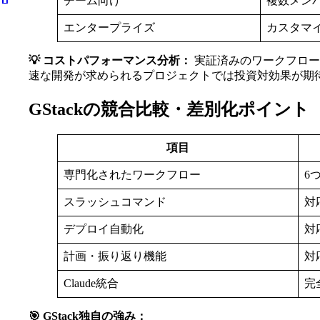
チーム向け
複数メンバ
エンタープライズ
カスタマ
💡 コストパフォーマンス分析：
実証済みのワークフロー
速な開発が求められるプロジェクトでは投資対効果が期
GStackの競合比較・差別化ポイント
項目
専門化されたワークフロー
6
スラッシュコマンド
対
デプロイ自動化
対
計画・振り返り機能
対
Claude統合
完
🎯 GStack独自の強み：