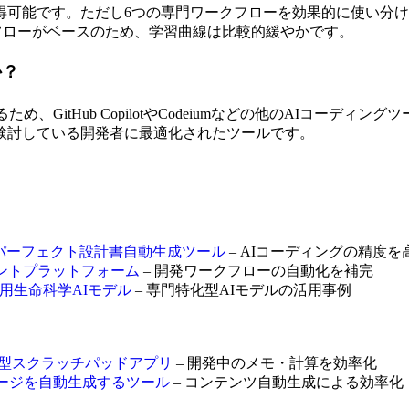
可能です。ただし6つの専門ワークフローを効果的に使い分け
ワークフローがベースのため、学習曲線は比較的緩やかです。
か？
るため、GitHub CopilotやCodeiumなどの他のAIコーディ
検討している開発者に最適化されたツールです。
ピクセルパーフェクト設計書自動生成ツール
– AIコーディングの精度
ジェントプラットフォーム
– 開発ワークフローの自動化を補完
AI専用生命科学AIモデル
– 専門特化型AIモデルの活用事例
カル型スクラッチパッドアプリ
– 開発中のメモ・計算を効率化
・ページを自動生成するツール
– コンテンツ自動生成による効率化