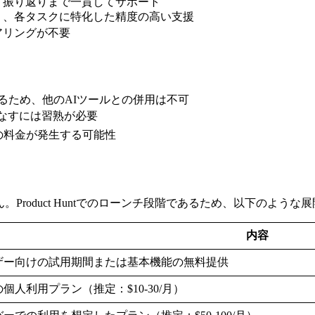
、振り返りまで一貫してサポート
く、各タスクに特化した精度の高い支援
アリングが不要
提となるため、他のAIツールとの併用は不可
こなすには習熟が必要
ackの料金が発生する可能性
。Product Huntでのローンチ段階であるため、以下のよう
内容
ザー向けの試用期間または基本機能の無料提供
個人利用プラン（推定：$10-30/月）