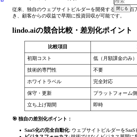
閉じる
従来、独自のウェブサイトビルダーを開発するには数百万円
き、顧客からの収益で早期に投資回収が可能です。
lindo.aiの競合比較・差別化ポイント
比較項目
初期コスト
低（月額課金のみ
技術的専門性
不要
ホワイトラベル
完全対応
保守・更新
プラットフォーム
立ち上げ期間
即時
🎯 独自の差別化ポイント：
SaaS化の完全自動化
: ウェブサイトビルダーをSa
ビジネスフォーカス
: 技術ではなくビジネス展開に