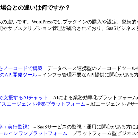
築する場合との違いは何ですか？
大の違いです。WordPressではプラグインの購入や設定、継続的
能やサブスクリプション管理が統合されており、SaaSビジネ
ツールをノーコードで構築
– データベース連携型のノーコードツー
要のAPI開発ツール
– インフラ管理不要なAPI提供に関心がある
まで支援するAIチャット
– AIによる業務効率化プラットフォー
応AIボイスエージェント構築プラットフォーム
– AIエージェント型
（稼働率＋実行監視）
– SaaSサービスの監視・運用に関心がある方に
するオールインワンプラットフォーム
– プラットフォーム型ビジネ