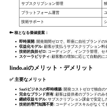
サブスクリプション管理
プラットフォーム運営
技術サポート
🔑 核となる価値提案：
即時展開
: 開発期間ゼロで、即座に自社ブランドのS
収益化モデル
: 顧客が支払うサブスクリプション料
技術的負担ゼロ
: コーディング、インフラ管理、
スケーラビリティ
: 顧客数の増加に応じて自動的に
lindo.aiのメリット・デメリット
✅ 主要なメリット
SaaSビジネスの即時構築
: 開発コストゼロで独自
完全なブランド所有
: 顧客は提供者のブランドの
継続収益モデル
: サブスクリプション課金で安定し
技術的専門知識不要
: コーディングスキルがなくて