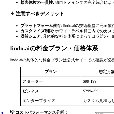
顧客体験の一貫性
: 独自ドメインでの完全統合に
⚠️ 注意すべきデメリット
プラットフォーム依存
: lindo.aiの技術基盤に
カスタマイズ制限
: ホワイトラベル範囲内でのカ
収益シェア
: 具体的な料金体系によっては収益の一部を
lindo.aiの料金プラン・価格体系
lindo.aiの具体的な料金プランは公式サイトでの確
プラン
想定月
スターター
$99-199
ビジネス
$299-499
エンタープライズ
カスタム見積も
💡 コストパフォーマンス分析：