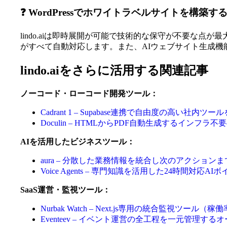
❓ WordPressでホワイトラベルサイトを構
lindo.aiは即時展開が可能で技術的な保守が不要な点が最
がすべて自動対応します。また、AIウェブサイト生成機
lindo.aiをさらに活用する関連記事
ノーコード・ローコード開発ツール：
Cadrant 1 – Supabase連携で自由度の高い社内
Doculin – HTMLからPDF自動生成するインフラ不
AIを活用したビジネスツール：
aura – 分散した業務情報を統合し次のアクション
Voice Agents – 専門知識を活用した24時間対
SaaS運営・監視ツール：
Nurbak Watch – Next.js専用の統合監視ツール
Eventeev – イベント運営の全工程を一元管理