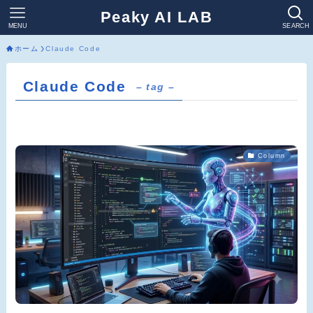
Peaky AI LAB
MENU
SEARCH
ホーム
Claude Code
Claude Code
– tag –
Column