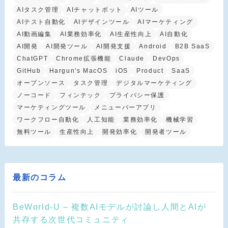
AIタスク管理
AIチャットボット
AIツール
AIテスト自動化
AIデザインツール
AIマーケティング
AI動画編集
AI業務効率化
AI生産性向上
AI自動化
AI開発
AI開発ツール
AI開発支援
Android
B2B SaaS
ChatGPT
Chrome拡張機能
Claude
DevOps
GitHub
Hargun's MacOS
iOS
Product
SaaS
オープンソース
タスク管理
デジタルマーケティング
ノーコード
フィンテック
プライバシー保護
マーケティングツール
メニューバーアプリ
ワークフロー自動化
人工知能
業務効率化
機械学習
無料ツール
生産性向上
開発効率化
開発者ツール
最新のコラム
BeWorld-U – 複数AIモデルが討論し人間とAIが
共存する次世代コミュニティ