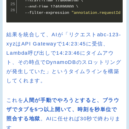
  --start-time 1746896700 \

  --end-time 1746896800 \

  --filter-expression 
"annotation.requestId = 
結果を統合して、AIが「リクエストabc-123-
xyzはAPI Gatewayで14:23:45に受信、
Lambda呼び出しで14:23:46にタイムアウ
ト、その時点でDynamoDBのスロットリング
が発生していた」というタイムラインを構築
してくれます。
これを
人間が手動でやろうとすると、ブラウ
ザでタブを5つ以上開いて、時刻を秒単位で
照合する地獄
。AIに任せれば30秒で終わりま
す。