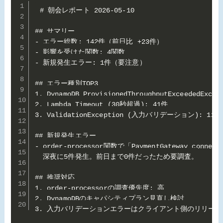
# 朝会レポート 2026-05-10

## サマリー

- エラー総数: 142件（前日比 +23件）

- 影響を受けた関数: 4関数

- 新規発生エラー: 1件（要注意）

## エラー種別TOP3

1. DynamoDB ProvisionedThroughputExceededExcep
2. Lambda Timeout (30秒超過): 41件

3. ValidationException (入力バリデーション): 12件

## 新規発生エラー

- order-processor関数で「PaymentGateway connecti
  深夜に5件発生。前日まで0件だったため要調査。

## 推奨対応

1. order-processorの調査優先度: 高

2. DynamoDBのキャパシティプラン見直し検討

3. 入力バリデーションエラーはクライアント側のリリー