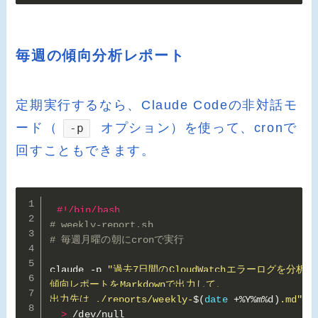
毎週の傾向分析レポート
定期実行するなら、Claude Codeの非対話モ
ード（
オプション）を使って、cronで
-p
回すこともできます。
#!/bin/bash
# weekly-report.sh
# 毎週月曜の朝にcronで実行
claude -p 
"過去7日間のCloudWatchエラーログを分析し
傾向レポートをMarkdownで出力して。

出力先は ./reports/weekly-
$(
date
 +%Y%m%d
)
.md"
 \

>
 /dev/null
