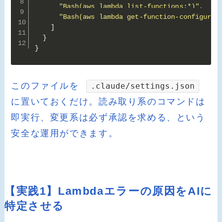
"Bash(aws lambda list-functions:*)"
,
"Bash(aws lambda get-function-configurat
]
}
}
このファイルを
.claude/settings.json
に置いておくだけ。読み取り系のコマンドは
即実行、変更系は必ず承認を求める、という
安全な運用ができます。
【実践1】Lambdaエラーの原因をAIに
特定させる