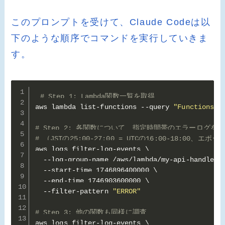
このプロンプトを受けて、Claude Codeは以
下のような順序でコマンドを実行していきま
す。
# Step 1: Lambda関数一覧を取得
aws lambda list-functions --query 
"Functions[*
# Step 2: 各関数について、指定時間帯のエラーログを
# （JSTの25:00-27:00 = UTCの16:00-18:00、
aws logs filter-log-events \

  --log-group-name /aws/lambda/my-api-handler \
  --start-time 1746896400000 \

  --end-time 1746903600000 \

  --filter-pattern 
"ERROR"
# Step 3: 他の関数も同様に調査
aws logs filter-log-events \
