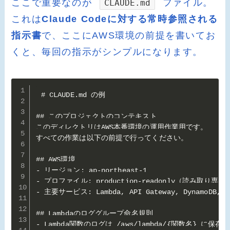
ここで重要なのが
ファイル。
CLAUDE.md
これは
Claude Codeに対する常時参照される
指示書
で、ここにAWS環境の前提を書いてお
くと、毎回の指示がシンプルになります。
# CLAUDE.md の例

## このプロジェクトのコンテキスト

このディレクトリはAWS本番環境の運用作業用です。

すべての作業は以下の前提で行ってください。

## AWS環境

- リージョン: ap-northeast-1

- プロファイル: production-readonly（読み取り専用）
- 主要サービス: Lambda, API Gateway, DynamoDB, S3
## Lambdaのロググループ命名規則

- Lambda関数のログは /aws/lambda/{関数名} に保存
