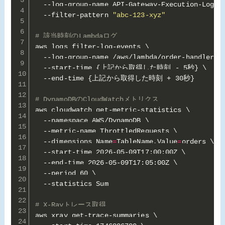
  --log-group-name API-Gateway-Execution-Logs_x
  --filter-pattern 
"abc-123-xyz"
# 該当時刻のLambdaログ
aws logs filter-log-events \

  --log-group-name /aws/lambda/order-handler \

  --start-time 
{
上記から取得した時刻 - 5秒
}
 \

  --end-time 
{
上記から取得した時刻 + 30秒
}
# DynamoDBのCloudWatchメトリクス
aws cloudwatch get-metric-statistics \

  --namespace AWS/DynamoDB \

  --metric-name ThrottledRequests \

  --dimensions Name
=
TableName,Value
=
orders \

  --start-time 2026-05-09T17:00:00Z \

  --end-time 2026-05-09T17:05:00Z \

  --period 60 \

  --statistics Sum

# X-Rayトレース取得
aws xray get-trace-summaries \
