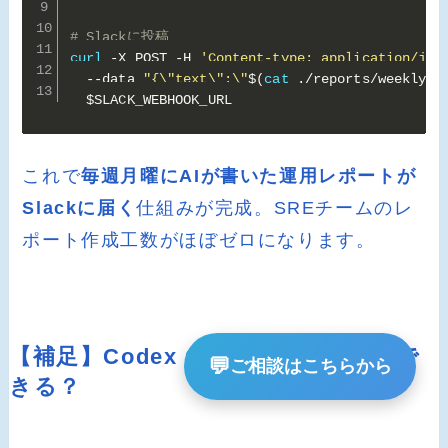
# Slackに投稿
curl
 -X POST -H 
'Content-type: application/jso
  --data 
"{\"text\":\"
$(
cat
 ./reports/weekly-
$
$SLACK_WEBHOOK_URL
これで
毎週月曜にAIが書いた運用レポートが
Slackに届く
仕組みが完成。SREチームのレ
ポート作成工数がほぼゼロになります。
【補足】Codex CLIでも同じことがで
💬
ご相談はこちらから
きる？