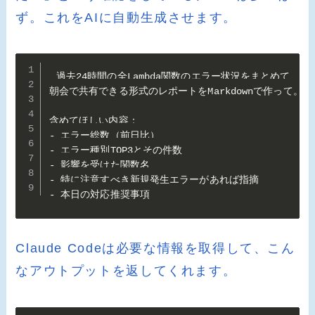
ず。これをAIに自動生成させます。
過去24時間の全Lambda関数のエラー状況をまとめて、

朝会で共有できる形式のレポートをMarkdownで作って。

含めてほしい内容：

- エラー総数（前日比）

- エラー種別TOP3とその件数

- 影響を受けた関数名

- 特に注意すべき新規発生エラーがあれば指摘

- 本日の対応推奨事項
Claude Codeは必要な情報を取得して、こん
なアウトプットを返してくれます。