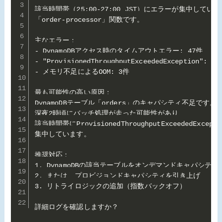
該当時間帯（25:00-27:00 JST）にエラーが集中していた
「order-processor」関数です。

主なエラー：

- DynamoDBアクセス時のタイムアウトエラー: 47件

- "ProvisionedThroughputExceededException": 23
- メモリ不足によるOOM: 3件

最も可能性の高い原因：

DynamoDBテーブル「orders」のキャパシティ不足です。

深夜2時頃にバッチ処理が走った可能性があり、

該当時間帯にProvisionedThroughputExceededExcepti
集中しています。

推奨対応：

1. DynamoDBの該当テーブルをオンデマンドキャパシティに
2. または、プロビジョンドキャパシティを引き上げ

3. リトライロジックの追加（指数バックオフ）

詳細ログを確認しますか？