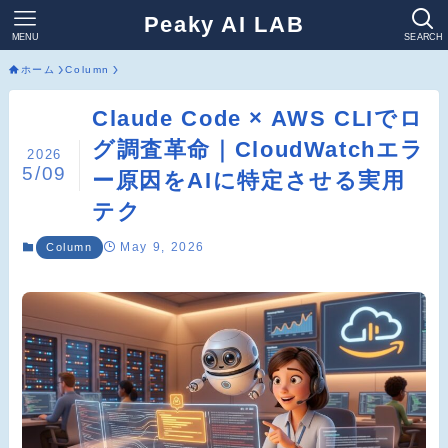
Peaky AI LAB
MENU
SEARCH
ホーム
Column
Claude Code × AWS CLIでロ
グ調査革命｜CloudWatchエラ
2026
5/09
ー原因をAIに特定させる実用
テク
May 9, 2026
Column