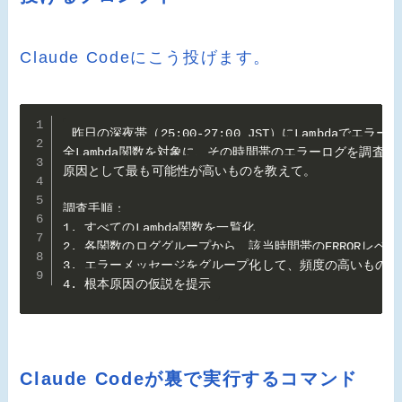
Claude Codeにこう投げます。
昨日の深夜帯（25:00-27:00 JST）にLambdaでエラー
全Lambda関数を対象に、その時間帯のエラーログを調査して
原因として最も可能性が高いものを教えて。

調査手順：

1. すべてのLambda関数を一覧化

2. 各関数のロググループから、該当時間帯のERRORレベル
3. エラーメッセージをグループ化して、頻度の高いものを
4. 根本原因の仮説を提示
Claude Codeが裏で実行するコマンド