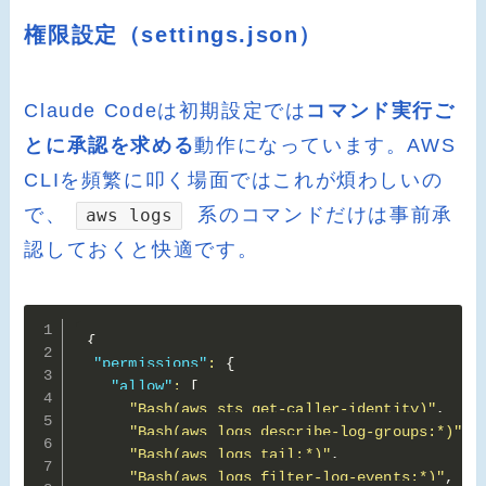
権限設定（settings.json）
Claude Codeは初期設定では
コマンド実行ご
とに承認を求める
動作になっています。AWS
CLIを頻繁に叩く場面ではこれが煩わしいの
で、
系のコマンドだけは事前承
aws logs
認しておくと快適です。
{
"permissions"
:
{
"allow"
:
[
"Bash(aws sts get-caller-identity)"
,
"Bash(aws logs describe-log-groups:*)"
,
"Bash(aws logs tail:*)"
,
"Bash(aws logs filter-log-events:*)"
,