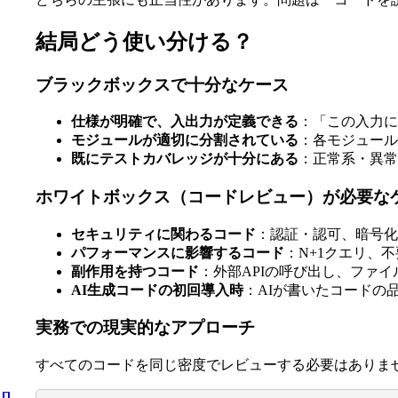
結局どう使い分ける？
ブラックボックスで十分なケース
仕様が明確で、入出力が定義できる
：「この入力に
モジュールが適切に分割されている
：各モジュール
既にテストカバレッジが十分にある
：正常系・異常
ホワイトボックス（コードレビュー）が必要な
セキュリティに関わるコード
：認証・認可、暗号化
パフォーマンスに影響するコード
：N+1クエリ、
副作用を持つコード
：外部APIの呼び出し、ファ
AI生成コードの初回導入時
：AIが書いたコードの
実務での現実的なアプローチ
すべてのコードを同じ密度でレビューする必要はありま