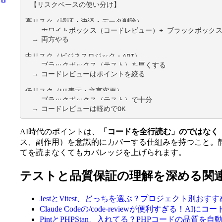
【リスクベースの使い分け】

高リスク（認証・決済・データ削除）

  → ホワイトボックス（コードレビュー）+ ブラックボックス（テスト）

  → 両方やる

中リスク（ビジネスロジック・API）

  → ブラックボックス（テスト）を厚くする

  → コードレビューはポイントを絞る

低リスク（UI表示・文言変更）

  → ブラックボックス（テスト）で十分

  → コードレビューは軽めでOK
AI時代のポイントは、
「コードを全行読む」のではなく
ス、副作用）を意識的にカバーする仕組みを持つこと。静的解析ツー
てを読まなくてもカバレッジを上げられます。
テストと品質保証の理解を深める関
JestとVitest、どっちを選ぶ？プロジェクト別
Claude Codeの/code-reviewが便利すぎる！
PintとPHPStan、入れてる？PHPコードの品質