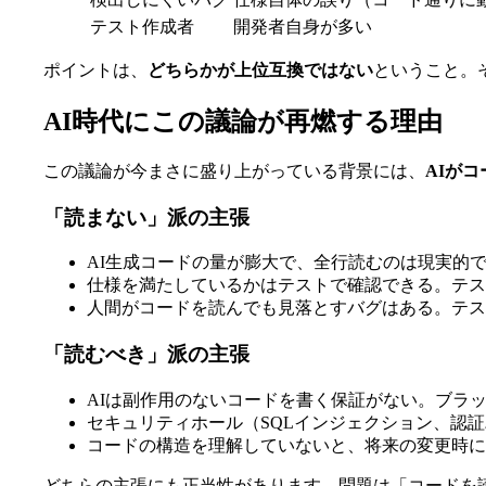
テスト作成者
開発者自身が多い
ポイントは、
どちらかが上位互換ではない
ということ。
AI時代にこの議論が再燃する理由
この議論が今まさに盛り上がっている背景には、
AIが
「読まない」派の主張
AI生成コードの量が膨大で、全行読むのは現実的
仕様を満たしているかはテストで確認できる。テス
人間がコードを読んでも見落とすバグはある。テス
「読むべき」派の主張
AIは副作用のないコードを書く保証がない。ブラ
セキュリティホール（SQLインジェクション、認
コードの構造を理解していないと、将来の変更時に
どちらの主張にも正当性があります。問題は「コードを