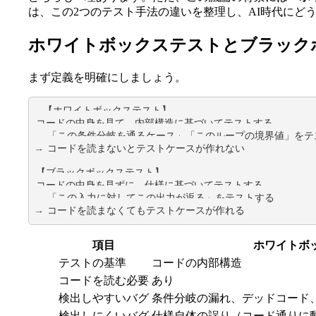
は、この2つのテスト手法の違いを整理し、AI時代にど
ホワイトボックステストとブラック
まず定義を明確にしましょう。
【ホワイトボックステスト】

コードの中身を見て、内部構造に基づいてテストする

→ 「この条件分岐を通るケース」「このループの境界値」をテ
→ コードを読まないとテストケースが作れない

【ブラックボックステスト】

コードの中身を見ずに、仕様に基づいてテストする

→ 「この入力に対してこの出力が返る」をテストする

→ コードを読まなくてもテストケースが作れる
項目
ホワイトボ
テストの基準
コードの内部構造
コードを読む必要
あり
検出しやすいバグ
条件分岐の漏れ、デッドコード
検出しにくいバグ
仕様自体の誤り（コード通りに