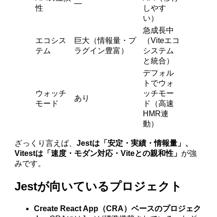
―
性
しやす
い）
急成長中
エコシス
巨大（情報量・プ
（Viteエコ
テム
ラグイン豊富）
システム
と統合）
デフォル
トでウォ
ウォッチ
ッチモー
あり
モード
ド（高速
HMR連
動）
ざっくり言えば、
Jestは「安定・実績・情報量」、
Vitestは「速度・モダン対応・Viteとの親和性」
が強
みです。
Jestが向いているプロジェクト
Create React App（CRA）ベースのプロジェク