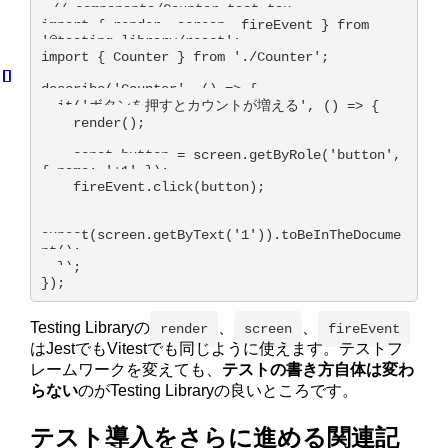
// components/Counter.test.tsx

import { render, screen, fireEvent } from 
'@testing-library/react';

import { Counter } from './Counter';

describe('Counter', () => {

  it('ボタンを押すとカウントが増える', () => {

    render(
);

    const button = screen.getByRole('button', 
{ name: '+1' });

    fireEvent.click(button);

expect(screen.getByText('1')).toBeInTheDocume
nt();

  });

});
Testing Libraryの
、
、
render
screen
fireEvent
はJestでもVitestでも同じように使えます。テストフ
レームワークを変えても、
テストの書き方自体は変わ
らない
のがTesting Libraryの良いところです。
テスト導入をさらに進める関連記