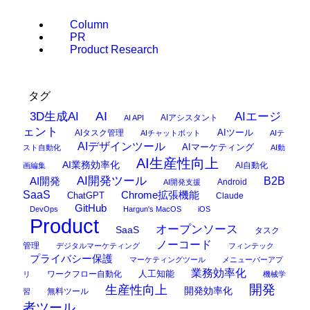
Column
PR
Product Research
タグ
AI
3D生成AI
AIエージ
AIアシスタント
AI API
ェント
AIタスク管理
AIツール
AIチャットボット
AIテ
AIデザインツール
AIマーケティング
スト自動化
AI動
AI生産性向上
AI業務効率化
AI自動化
画編集
AI開発ツール
AI開発
B2B
Android
AI開発支援
SaaS
Chrome拡張機能
ChatGPT
Claude
GitHub
DevOps
Hargun's MacOS
iOS
Product
オープンソース
SaaS
タスク
ノーコード
管理
デジタルマーケティング
フィンテック
プライバシー保護
マーケティングツール
メニューバーアプ
業務効率化
ワークフロー自動化
人工知能
リ
機械学
開発
生産性向上
開発効率化
無料ツール
習
者ツール