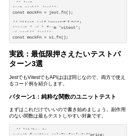
// Jest

jest.mock('./api');

const mockFn = jest.fn();

// Vitest（viをimportするだけ）

import { vi } from 'vitest';

vi.mock('./api');

const mockFn = vi.fn();
実践：最低限押さえたいテストパ
ターン3選
JestでもVitestでもAPIはほぼ同じなので、両方で使え
るコード例を紹介します。
パターン1：純粋な関数のユニットテスト
まずはこれだけでいいので書き始めましょう。副作用
のない関数は最もテストしやすい対象です。
// lib/tax.ts

export function calcTaxIncluded(price: 