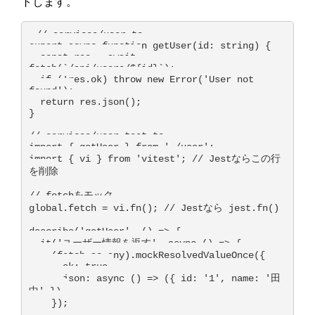
トします。
// services/user.ts

export async function getUser(id: string) {

  const res = await 
fetch(`/api/users/${id}`);

  if (!res.ok) throw new Error('User not 
found');

  return res.json();

}

// services/user.test.ts

import { getUser } from './user';

import { vi } from 'vitest'; // Jestならこの行
を削除

// fetchをモック

global.fetch = vi.fn(); // Jestなら jest.fn()

describe('getUser', () => {

  it('ユーザー情報を返す', async () => {

    (fetch as any).mockResolvedValueOnce({

      ok: true,

      json: async () => ({ id: '1', name: '田
中' }),

    });
