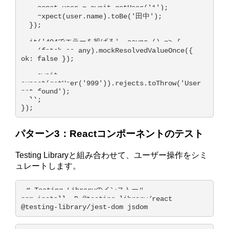
    const user = await getUser('1');

    expect(user.name).toBe('田中');

  });

  it('404でエラーを投げる', async () => {

    (fetch as any).mockResolvedValueOnce({ 
ok: false });

    await 
expect(getUser('999')).rejects.toThrow('User 
not found');

  });

});
パターン3：Reactコンポーネントのテスト
Testing Libraryと組み合わせて、ユーザー操作をシミ
ュレートします。
# Testing Libraryのインストール

npm install -D @testing-library/react 
@testing-library/jest-dom jsdom