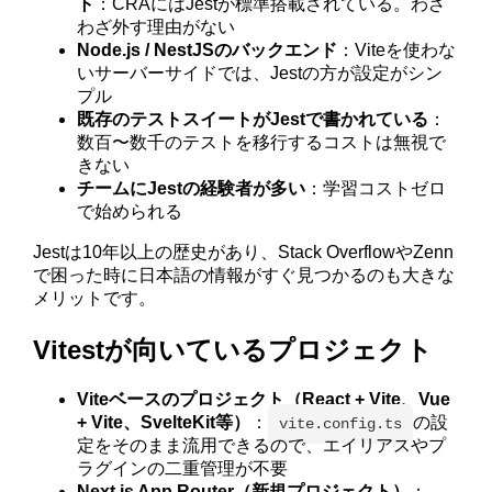
ト
：CRAにはJestが標準搭載されている。わざ
わざ外す理由がない
Node.js / NestJSのバックエンド
：Viteを使わな
いサーバーサイドでは、Jestの方が設定がシン
プル
既存のテストスイートがJestで書かれている
：
数百〜数千のテストを移行するコストは無視で
きない
チームにJestの経験者が多い
：学習コストゼロ
で始められる
Jestは10年以上の歴史があり、Stack OverflowやZenn
で困った時に日本語の情報がすぐ見つかるのも大きな
メリットです。
Vitestが向いているプロジェクト
Viteベースのプロジェクト（React + Vite、Vue
+ Vite、SvelteKit等）
：
の設
vite.config.ts
定をそのまま流用できるので、エイリアスやプ
ラグインの二重管理が不要
Next.js App Router（新規プロジェクト）
：