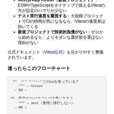
ESMやTypeScriptをネイティブで扱えるVitestの
方が設定のハマりが少ない
テスト実行速度を重視する
：大規模プロジェク
トでCIの時間が気になるなら、Vitestの速度差は
効いてくる
新規プロジェクトで技術的負債がない
：ゼロか
ら始めるなら、よりモダンな選択肢を選ばない
理由がない
公式ドキュメント（
Vitest公式
）も分かりやすく整備
されています。
迷ったらこのフローチャート
Q1. ビルドツールにViteを使っている？

  → YES → Vitest

  → NO ↓

Q2. 既存のJestテストが大量にある？

  → YES → Jest（無理に移行しない）

  → NO ↓
