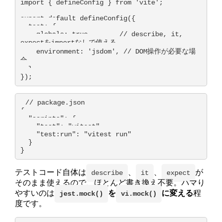
import { defineConfig } from 'vite';

export default defineConfig({

  test: {

    globals: true,       // describe, it, 
expectをimportなしで使える

    environment: 'jsdom', // DOM操作が必要な場
合

  },

});
// package.json

{

  "scripts": {

    "test": "vitest",

    "test:run": "vitest run"

  }

}
テストコード自体は
、
、
が
describe
it
expect
そのまま使えるので、ほとんど書き換え不要。ハマり
やすいのは
を
に変える
程
jest.mock()
vi.mock()
度です。