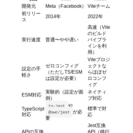
開発元
Meta（Facebook）
Viteチーム
初リリー
2014年
2022年
ス
高速（Vite
のビルド
実行速度
普通〜やや遅い
パイプラ
インを利
用）
Viteプロジ
ゼロコンフィグ
ェクトな
設定の手
（ただしTS/ESM
らほぼゼ
軽さ
は設定が必要）
ロコンフ
ィグ
実験的（設定が面
ネイティ
ESM対応
倒）
ブ対応
や
ts-jest
標準で対
TypeScript
が必
@swc/jest
対応
応
要
Jest互換
APIの互換
API（移行