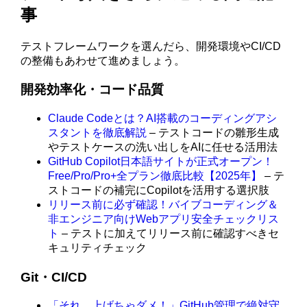
事
テストフレームワークを選んだら、開発環境やCI/CD
の整備もあわせて進めましょう。
開発効率化・コード品質
Claude Codeとは？AI搭載のコーディングアシ
スタントを徹底解説
– テストコードの雛形生成
やテストケースの洗い出しをAIに任せる活用法
GitHub Copilot日本語サイトが正式オープン！
Free/Pro/Pro+全プラン徹底比較【2025年】
– テ
ストコードの補完にCopilotを活用する選択肢
リリース前に必ず確認！バイブコーディング＆
非エンジニア向けWebアプリ安全チェックリス
ト
– テストに加えてリリース前に確認すべきセ
キュリティチェック
Git・CI/CD
「それ、上げちゃダメ！」GitHub管理で絶対守