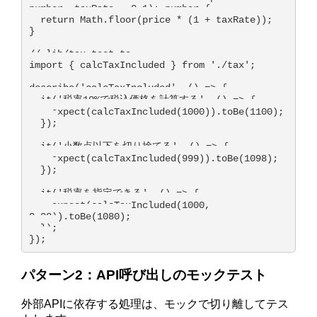
number, taxRate = 0.1): number {

  return Math.floor(price * (1 + taxRate));

}

// lib/tax.test.ts

import { calcTaxIncluded } from './tax';

describe('calcTaxIncluded', () => {

  it('税率10%で税込価格を計算する', () => {

    expect(calcTaxIncluded(1000)).toBe(1100);

  });

  it('小数点以下を切り捨てる', () => {

    expect(calcTaxIncluded(999)).toBe(1098);

  });

  it('税率を指定できる', () => {

    expect(calcTaxIncluded(1000, 
0.08)).toBe(1080);

  });

});
パターン2：API呼び出しのモックテスト
外部APIに依存する処理は、モックで切り離してテス