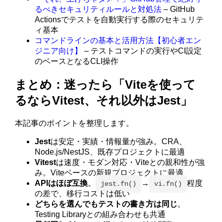
るべきセキュリティルールと対処法
– GitHub
Actionsでテストを自動実行する際のセキュリテ
ィ基本
コマンドラインの基本と活用方法【初心者エン
ジニア向け】
– テストコマンドの実行やCI設定
のベースとなるCLI操作
まとめ：迷ったら「Viteを使って
るならVitest、それ以外はJest」
本記事のポイントを整理します。
Jest
は安定・実績・情報量が強み。CRA、
Node.js/NestJS、既存プロジェクトに最適
Vitest
は速度・モダン対応・Viteとの親和性が強
み。Viteベースの新規プロジェクトに最適
APIはほぼ互換
。
→
程度
jest.fn()
vi.fn()
の差で、移行コストは低い
どちらを選んでもテストの書き方は同じ
。
Testing Libraryとの組み合わせも共通