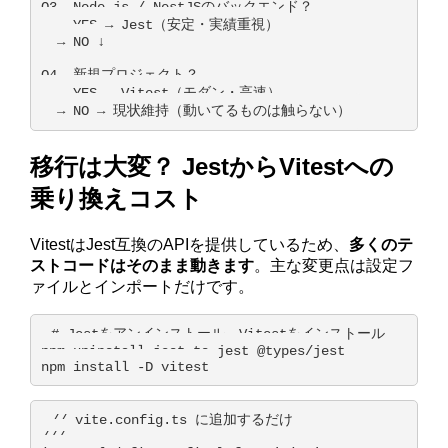
Q3. Node.js / NestJSのバックエンド？

  → YES → Jest（安定・実績重視）

  → NO ↓

Q4. 新規プロジェクト？

  → YES → Vitest（モダン・高速）

  → NO → 現状維持（動いてるものは触らない）
移行は大変？ JestからVitestへの
乗り換えコスト
VitestはJest互換のAPIを提供しているため、
多くのテ
ストコードはそのまま動きます
。主な変更点は設定フ
ァイルとインポートだけです。
# Jestをアンインストール、Vitestをインストール

npm uninstall jest ts-jest @types/jest

npm install -D vitest
// vite.config.ts に追加するだけ

/// 