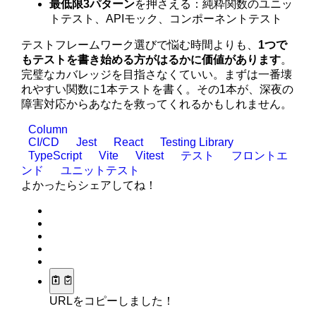
最低限3パターン
を押さえる：純粋関数のユニッ
トテスト、APIモック、コンポーネントテスト
テストフレームワーク選びで悩む時間よりも、
1つで
もテストを書き始める方がはるかに価値があります
。
完璧なカバレッジを目指さなくていい。まずは一番壊
れやすい関数に1本テストを書く。その1本が、深夜の
障害対応からあなたを救ってくれるかもしれません。
Column
CI/CD
Jest
React
Testing Library
TypeScript
Vite
Vitest
テスト
フロントエ
ンド
ユニットテスト
よかったらシェアしてね！
URLをコピーしました！