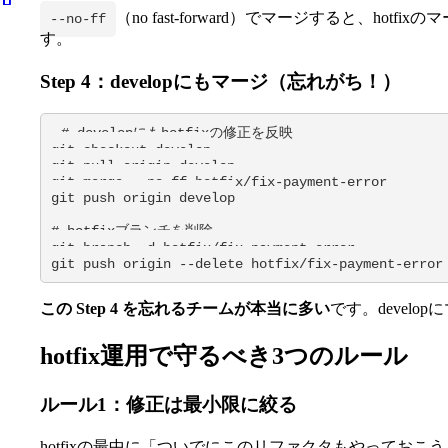
（no fast-forward）でマージすると、hot
--no-ff
す。
Step 4：developにもマージ（忘れがち！）
# developにもhotfixの修正を反映

git checkout develop

git pull origin develop

git merge --no-ff hotfix/fix-payment-error

git push origin develop

# hotfixブランチを削除

git branch -d hotfix/fix-payment-error

git push origin --delete hotfix/fix-payment-error
この Step 4 を忘れるチームが本当に多い
です。devel
hotfix運用で守るべき3つのルール
ルール1：修正は最小限に絞る
hotfixの最中に「ついでにこのリファクタもやって