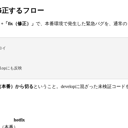
即修正するフロー
+「fix（修正）」
で、本番環境で発生した緊急バグを、通常の
ロイ

elopにも反映

in（本番）から切る
ということ。developに混ざった未検証コ
hotfix
（本番）