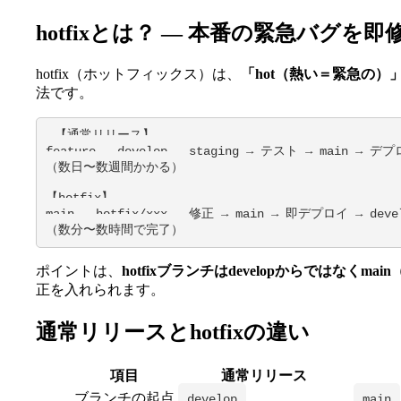
hotfixとは？ ― 本番の緊急バグを
hotfix（ホットフィックス）は、
「hot（熱い＝緊急の）」
法です。
【通常リリース】

feature → develop → staging → テスト → main → デプ
（数日〜数週間かかる）

【hotfix】

main → hotfix/xxx → 修正 → main → 即デプロイ → dev
（数分〜数時間で完了）
ポイントは、
hotfixブランチはdevelopからではなくma
正を入れられます。
通常リリースとhotfixの違い
項目
通常リリース
ブランチの起点
develop
main