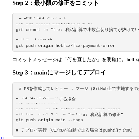
Step 2：最小限の修正をコミット
# 修正を加えてコミット

git add src/payment/checkout.ts

git commit -m "fix: 税込計算で小数点切り捨てが抜けて
# リモートにpush

git push origin hotfix/fix-payment-error
コミットメッセージは「何を直したか」を明確に。hotf
Step 3：mainにマージしてデプロイ
# PRを作成してレビュー → マージ（GitHub上で実施するの
# またはCLIでマージする場合

git checkout main

git merge --no-ff hotfix/fix-payment-error

git tag -a v1.2.1 -m "hotfix: 税込計算の修正"

git push origin main --tags

# デプロイ実行（CI/CDが自動で走る場合はpushだけでOK）