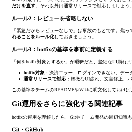
だけを直す
。それ以外は通常リリースで対応しましょう
ルール2：レビューを省略しない
「緊急だからレビューなしで」は事故のもとです。焦っ
れることをルール化
しておきましょう。
ルール3：hotfixの基準を事前に定義する
「何をhotfix対象とするか」が曖昧だと、些細なUI崩れ
hotfix対象
：決済エラー、ログインできない、デー
通常リリースで対応
：軽微なUI崩れ、文言修正、
この基準をチームのREADMEやWikiに明文化しておけば
Git運用をさらに強化する関連記事
hotfixの運用を理解したら、Gitやチーム開発の周辺知
Git・GitHub