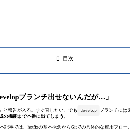
目次
velopブランチ出せないんだが…」
す」と報告が入る。すぐ直したい。でも
ブランチには
develop
未完成の機能まで本番に出てしまう
。
本記事では、hotfixの基本概念からGitでの具体的な運用フ