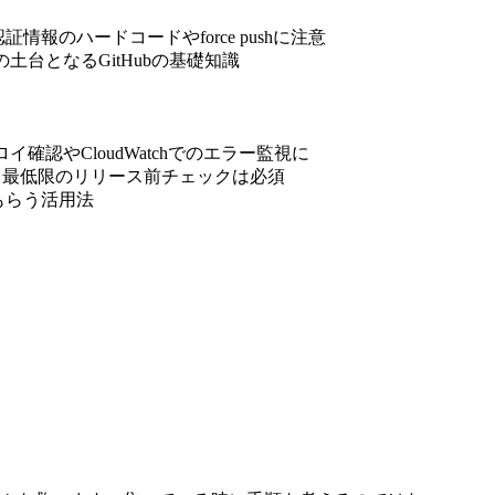
認証情報のハードコードやforce pushに注意
の土台となるGitHubの基礎知識
デプロイ確認やCloudWatchでのエラー監視に
あっても最低限のリリース前チェックは必須
もらう活用法