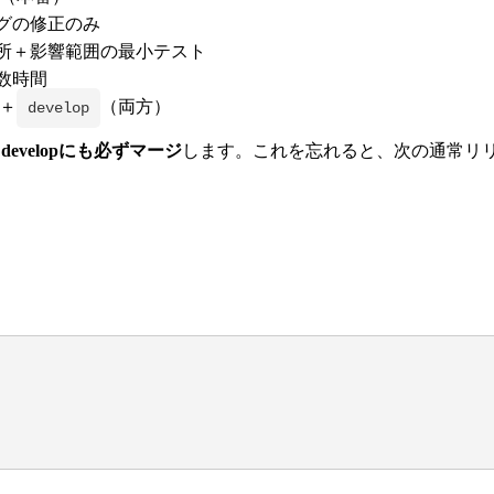
グの修正のみ
所＋影響範囲の最小テスト
数時間
＋
（両方）
develop
、developにも必ずマージ
します。これを忘れると、次の通常リ