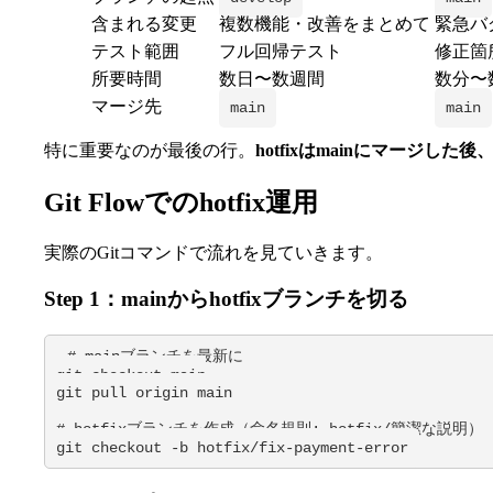
含まれる変更
複数機能・改善をまとめて
緊急バ
テスト範囲
フル回帰テスト
修正箇
所要時間
数日〜数週間
数分〜
マージ先
main
main
特に重要なのが最後の行。
hotfixはmainにマージした後
Git Flowでのhotfix運用
実際のGitコマンドで流れを見ていきます。
Step 1：mainからhotfixブランチを切る
# mainブランチを最新に

git checkout main

git pull origin main

# hotfixブランチを作成（命名規則: hotfix/簡潔な説明）

git checkout -b hotfix/fix-payment-error