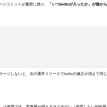
fixのマージコミットが履歴に残り、
「いつhotfixが入ったか」が後
opにマージしないと、次の通常リリースでhotfixの修正が消えて
おこう」は厳禁です。変更量が増えるほどデグレ（意図しない副作