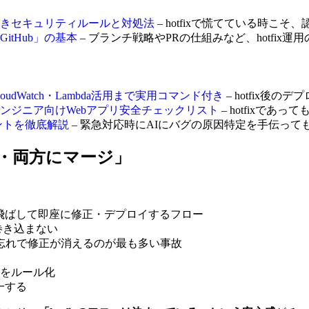
るべきセキュリティルールと対処法
– hotfixで慌てている時こそ、
tHub」の基本
– ブランチ戦略やPRの仕組みなど、hotfix運用
udWatch・Lambda活用まで実用コマンド付き
– hotfix後の
ンジニア向けWebアプリ安全チェックリスト
– hotfixで
タントを徹底解説
– 緊急対応時にAIにバグの原因特定を手伝って
に・両方にマージ」
飛ばして即座に修正・デプロイするフロー
を巻き込まない
ージ忘れで修正が消えるのが最も多い事故
をルール化
一する