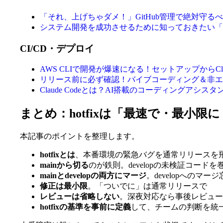
「それ、上げちゃダメ！」GitHub管理で絶対守
システム開発を成功させるために知っておきたい「Gi
CI/CD・デプロイ
AWS CLIで開発が爆速になる！セットアップからClo
リリース前に必ず確認！バイブコーディング＆非エ
Claude Codeとは？AI搭載のコーディングアシス
まとめ：hotfixは「最速で・最小限
本記事のポイントを整理します。
hotfixとは
、本番環境の緊急バグを通常リリースを
mainから切る
のが鉄則。developの未検証コード
mainとdevelopの両方にマージ
。developへのマ
修正は最小限
。「ついでに」は通常リリースで
レビューは省略しない
。深夜対応なら事後レビュー
hotfixの基準を事前に定義
して、チームの判断を統