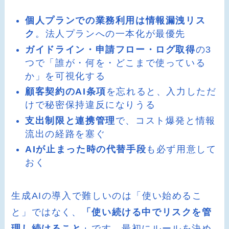
個人プランでの業務利用は情報漏洩リス
ク
。法人プランへの一本化が最優先
ガイドライン・申請フロー・ログ取得
の3
つで「誰が・何を・どこまで使っている
か」を可視化する
顧客契約のAI条項
を忘れると、入力しただ
けで秘密保持違反になりうる
支出制限と連携管理
で、コスト爆発と情報
流出の経路を塞ぐ
AIが止まった時の代替手段
も必ず用意して
おく
生成AIの導入で難しいのは「使い始めるこ
と」ではなく、
「使い続ける中でリスクを管
理し続けること」
です。最初にルールを決め