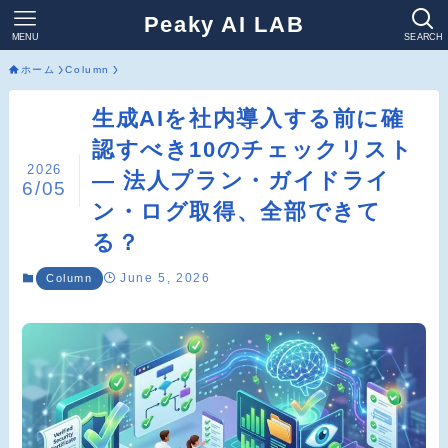
Peaky AI LAB
MENU
SEARCH
ホーム
Column
生成AIを社内導入する前に確
認すべき10のチェックリスト
2026
― 法人プラン・ガイドライ
6/05
ン・ログ取得、全部できて
る？
June 5, 2026
Column