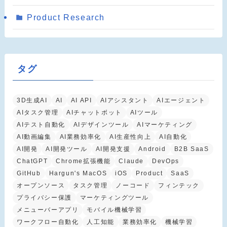
Product Research
タグ
3D生成AI
AI
AI API
AIアシスタント
AIエージェント
AIタスク管理
AIチャットボット
AIツール
AIテスト自動化
AIデザインツール
AIマーケティング
AI動画編集
AI業務効率化
AI生産性向上
AI自動化
AI開発
AI開発ツール
AI開発支援
Android
B2B SaaS
ChatGPT
Chrome拡張機能
Claude
DevOps
GitHub
Hargun's MacOS
iOS
Product
SaaS
オープンソース
タスク管理
ノーコード
フィンテック
プライバシー保護
マーケティングツール
メニューバーアプリ
モバイル機械学習
ワークフロー自動化
人工知能
業務効率化
機械学習