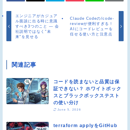
エンジニアがカジュア
Claude Codeの/code-
ル面談に出る時に意識
reviewが便利すぎる！
すべき3つのこと ― 会
AIにコードレビューを
社説明ではなく"未
任せる使い方と注意点
来"を見せる
関連記事
コードを読まないと品質は保
証できない？ ホワイトボック
スとブラックボックステスト
の使い分け
June 5, 2026
terraform applyをGitHub