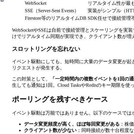
WebSocket
リアルタイム性が最
SSE（Server-Sent Events）
実装がシンプル（HT
Firestore等のリアルタイムDB
SDK任せで接続管理
WebSocketやSSEは自前で接続管理とスケーリングを
けでリアルタイム同期が実現でき、クライアント数が増
スロットリングを忘れない
イベント駆動にしても、短時間に大量のデータ変更が起きる
リクエストが発生する。
この対策として、
「一定時間内の複数イベントを1回の
生しても通知は1回。Cloud TasksやRedisのキー期限
ポーリングを残すべきケース
イベント駆動は万能ではありません。以下のケースでは
データ変更頻度が高く、ほぼ毎回変更がある
：株価
クライアント数が少ない
：同時接続が数十台程度な