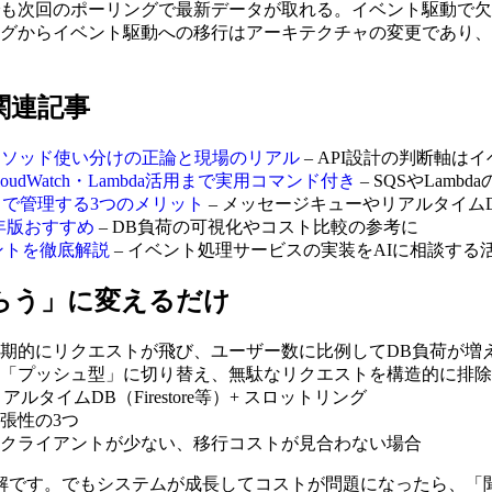
も次回のポーリングで最新データが取れる。イベント駆動で欠
グからイベント駆動への移行はアーキテクチャの変更であり、
関連記事
Pメソッド使い分けの正論と現場のリアル
– API設計の判断軸
udWatch・Lambda活用まで実用コマンド付き
– SQSやLam
ラをコードで管理する3つのメリット
– メッセージキューやリアルタイム
5年版おすすめ
– DB負荷の可視化やコスト比較の参考に
タントを徹底解説
– イベント処理サービスの実装をAIに相談する
らう」に変えるだけ
期的にリクエストが飛び、ユーザー数に比例してDB負荷が増
「プッシュ型」に切り替え、無駄なリクエストを構造的に排除
アルタイムDB（Firestore等）+ スロットリング
張性の3つ
クライアントが少ない、移行コストが見合わない場合
解です。でもシステムが成長してコストが問題になったら、「