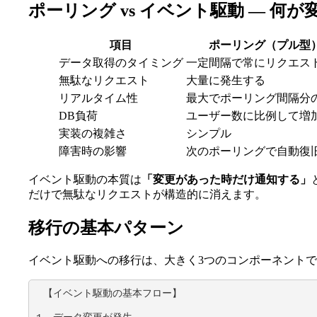
ポーリング vs イベント駆動 ― 何
項目
ポーリング（プル型
データ取得のタイミング
一定間隔で常にリクエス
無駄なリクエスト
大量に発生する
リアルタイム性
最大でポーリング間隔分
DB負荷
ユーザー数に比例して増
実装の複雑さ
シンプル
障害時の影響
次のポーリングで自動復
イベント駆動の本質は
「変更があった時だけ通知する」
だけで無駄なリクエストが構造的に消えます。
移行の基本パターン
イベント駆動への移行は、大きく3つのコンポーネント
【イベント駆動の基本フロー】
