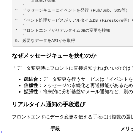
1. データ変更が発生

   ↓

2. メッセージキューにイベントを発行（Pub/Sub, SQS等）

   ↓

3. イベント処理サービスがリアルタイムDB（Firestore等）
   ↓

4. フロントエンドがリアルタイムDBの変更を検知

   ↓

5. 必要なデータをAPIから取得
なぜメッセージキューを挟むのか
「データ変更時にフロントに直接通知すればいいのでは？」
疎結合
：データ変更を行うサービスは「イベントを
信頼性
：メッセージの永続化と再送機能があるため
拡張性
：将来的に分析基盤やメール通知など、別の
リアルタイム通知の手段選び
フロントエンドにデータ変更を伝える手段には複数の選
手段
メリ