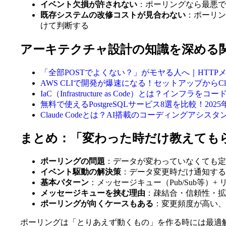
イベント欠損が許されない
：ポーリングなら最悪で
既存システムの改修コストが見合わない
：ポーリン
けて判断する
アーキテクチャ設計の知識を深める
「全部POSTでよくない？」がモヤる人へ｜HTT
AWS CLIで開発が爆速になる！セットアップからClo
IaC（Infrastructure as Code）とは？インフ
無料で使えるPostgreSQLサービス8選を比較！202
Claude Codeとは？AI搭載のコーディングアシス
まとめ：「変わった時だけ教えても
ポーリングの問題
：データが変わっていなくても定
イベント駆動の解決策
：データ変更時だけ通知する
基本パターン
：メッセージキュー（Pub/Sub等）+ リ
メッセージキューを挟む理由
：疎結合・信頼性・拡
ポーリングが向くケースもある
：変更頻度が高い、
ポーリングは「とりあえず動くもの」を作る時には最適