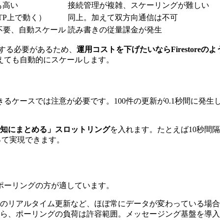
も高い
接続管理が複雑、スケーリングが難しい
TP上で動く）
同上。加えて双方向通信は不可
不要、自動スケール
読み書きの従量課金が発生
実装する必要があるため、
運用コストを下げたいならFirestore
えても自動的にスケールします。
ケースでは注意が必要です。100件の更新が0.1秒間に発生し
通知にまとめる」スロットリング
を入れます。たとえば10秒間
を使って実現できます。
ポーリングの方が適しています。
のリアルタイム更新など、ほぼ常にデータが変わっている場合
ら、ポーリングの負荷は許容範囲。メッセージング基盤を導入