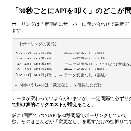
「30秒ごとにAPIを叩く」のどこが
ポーリングは「定期的にサーバーに問い合わせて最新デ
ます。
【ポーリングの実態】

[00:00] API呼び出し → データ変更なし（無駄）

[00:30] API呼び出し → データ変更なし（無駄）

[01:00] API呼び出し → データ変更あり ✓（これだけ意味が
[01:30] API呼び出し → データ変更なし（無駄）

[02:00] API呼び出し → データ変更なし（無駄）

→ 5回のうち4回は「変更なし」を確認しただけ
データが変わっていようがいまいが、一定間隔で必ずリ
で掛け算的にリクエストが増える
こと。
仮に1画面で5つのAPIを30秒間隔でポーリングしていて
秒。そのほとんどが「変更なし」を返すだけの空振りで