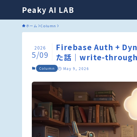
Peaky AI LAB
ホーム
Column
Firebase Auth 
2026
5/09
た話｜write-thr
Column
May 9, 2026