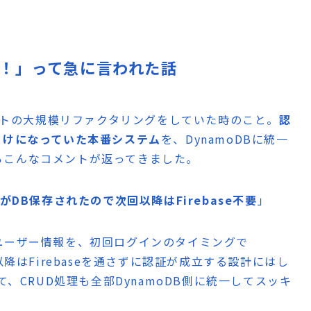
ますね！」って急に言われた話
ェクトの大規模リファクタリングをしていた時のこと。
認
らけになっていた本番システム
を、DynamoDBに統一
らこんなコメントが返ってきました。
ailがDB保存されたので次回以降はFirebase不要
」
ていたユーザー情報を、初回ログインのタイミングで
以降はFirebaseを通さずに認証が成立する設計にはし
て、CRUD処理も全部DynamoDB側に統一してスッキ