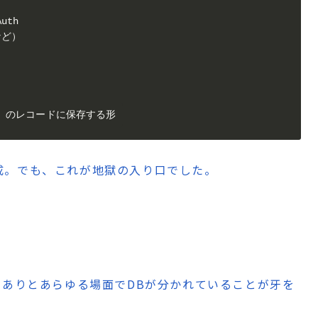
th

など）

moDB のレコードに保存する形
成。でも、これが地獄の入り口でした。
、ありとあらゆる場面でDBが分かれていることが牙を