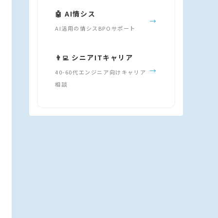
🤖 AI情シス
→
AI活用の情シスBPOサポート
👨‍💻 シニアITキャリア
→
40-60代エンジニア向けキャリア
相談