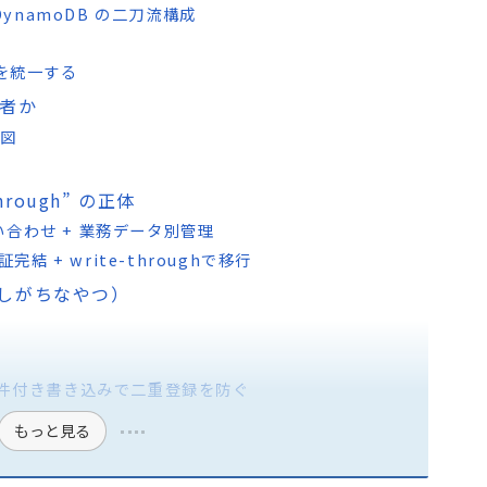
 + DynamoDB の二刀流構成
Bを統一する
何者か
の図
hrough” の正体
回問い合わせ + 業務データ別管理
完結 + write-throughで移行
しがちなやつ）
の条件付き書き込みで二重登録を防ぐ
もっと見る