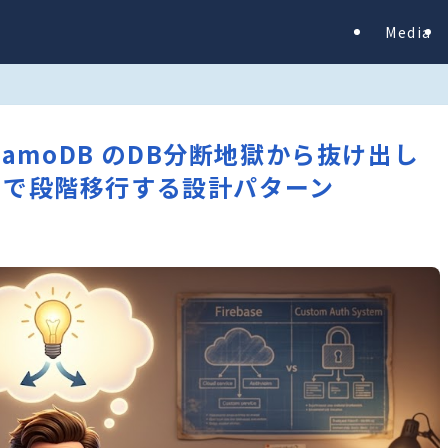
Media
+ DynamoDB のDB分断地獄から抜け出し
oughで段階移行する設計パターン