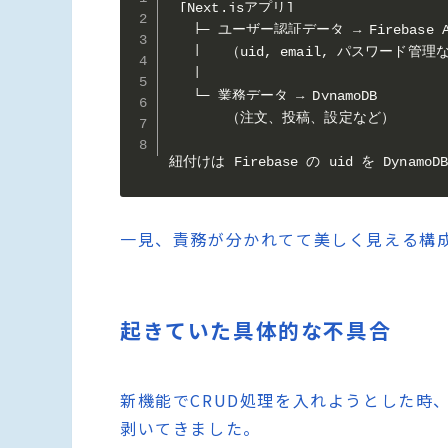
[Next.jsアプリ]

   ├─ ユーザー認証データ → Firebase Au
   │   （uid, email, パスワード管理
   │

   └─ 業務データ → DynamoDB

       （注文、投稿、設定など）

紐付けは Firebase の uid を Dyna
一見、責務が分かれてて美しく見える構
起きていた具体的な不具合
新機能でCRUD処理を入れようとした時
剥いてきました。