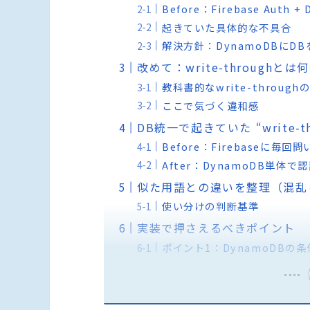
Before：Firebase Auth
起きていた具体的な不具合
解決方針：DynamoDBにD
改めて：write-throughとは
教科書的なwrite-through
ここで気づく違和感
DB統一で起きていた “write-t
Before：Firebaseに毎
After：DynamoDB単体で認証
似た用語との違いを整理（混乱
使い分けの判断基準
実装で押さえるべきポイント
ポイント1：DynamoDB