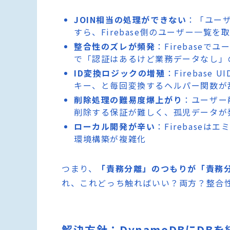
JOIN相当の処理ができない
：「ユーザ
すら、Firebase側のユーザー一覧を
整合性のズレが頻発
：Firebase
で「認証はあるけど業務データなし」
ID変換ロジックの増殖
：Firebase
キー、と毎回変換するヘルパー関数が
削除処理の難易度爆上がり
：ユーザー削
削除する保証が難しく、孤児データが
ローカル開発が辛い
：Firebaseは
環境構築が複雑化
つまり、
「責務分離」のつもりが「責務
れ、これどっち触ればいい？両方？整合
解決方針：DynamoDBにDB