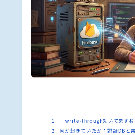
「write-through効いて
何が起きていたか：認証DBと