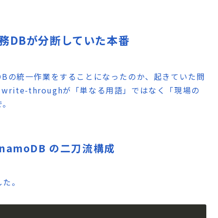
務DBが分断していた本番
、なぜDBの統一作業をすることになったのか、起きていた問
ite-throughが「単なる用語」ではなく「現場の
で。
 DynamoDB の二刀流構成
した。