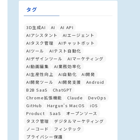
タグ
3D生成AI
AI
AI API
AIアシスタント
AIエージェント
AIタスク管理
AIチャットボット
AIツール
AIテスト自動化
AIデザインツール
AIマーケティング
AI動画編集
AI業務効率化
AI生産性向上
AI自動化
AI開発
AI開発ツール
AI開発支援
Android
B2B SaaS
ChatGPT
Chrome拡張機能
Claude
DevOps
GitHub
Hargun's MacOS
iOS
Product
SaaS
オープンソース
タスク管理
デジタルマーケティング
ノーコード
フィンテック
プライバシー保護