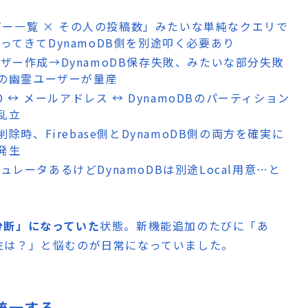
ー一覧 × その人の投稿数」みたいな単純なクエリで
取ってきてDynamoDB側を別途叩く必要あり
でユーザー作成→DynamoDB保存失敗、みたいな部分失敗
の幽霊ユーザーが量産
 UID ↔ メールアドレス ↔ DynamoDBのパーティション
乱立
除時、Firebase側とDynamoDB側の両方を確実に
発生
エミュレータあるけどDynamoDBは別途Local用意…と
分断」になっていた
状態。新機能追加のたびに「あ
性は？」と悩むのが日常になっていました。
を統一する