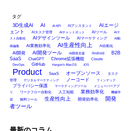
タグ
AI
3D生成AI
AIエージ
AIアシスタント
AI API
ェント
AIタスク管理
AIツール
AIチャットボット
AIテ
AIデザインツール
AIマーケティング
スト自動化
AI動
AI生産性向上
AI業務効率化
AI自動化
画編集
AI開発ツール
AI開発
B2B
Android
AI開発支援
SaaS
Chrome拡張機能
ChatGPT
Claude
GitHub
DevOps
Hargun's MacOS
iOS
Product
オープンソース
SaaS
タスク
ノーコード
管理
デジタルマーケティング
フィンテック
プライバシー保護
マーケティングツール
メニューバーアプ
業務効率化
ワークフロー自動化
人工知能
リ
機械学
開発
生産性向上
開発効率化
無料ツール
習
者ツール
最新のコラム