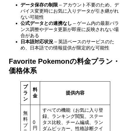
データ保存の制限
– アカウント不要のため、デ
バイス変更時にお気に入りデータが引き継がれ
ない可能性
公式データとの連携なし
– ゲーム内の最新バラ
ンス調整やデータ更新が即座に反映されない場
合がある
日本語対応状況
– 英語ベースのサービスのた
め、日本語での情報提供が限定的な可能性
Favorite Pokemonの料金プラン・
価格体系
プ
料
ラ
提供内容
金
ン
すべての機能（お気に入り登
無
録、ランキング閲覧、ステー
料
0
タス比較、チーム編成、ラン
プ
円
ダムピッカー、性格診断クイ