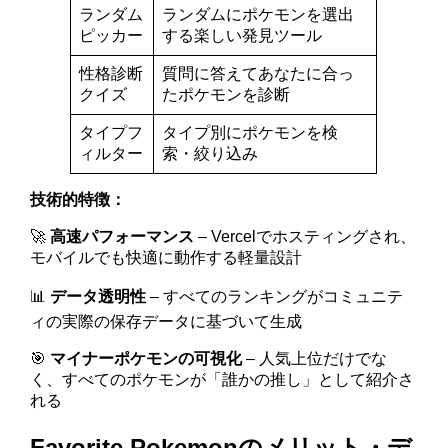
ランダム
ランダムにポケモンを選出
ピッカー
する楽しい発見ツール
性格診断
質問に答えてあなたに合っ
クイズ
たポケモンを診断
タイプフ
タイプ別にポケモンを検
ィルター
索・絞り込み
技術的特徴：
🚀
高速パフォーマンス
– Vercelでホスティングされ、
モバイルでも快適に動作する軽量設計
📊
データ透明性
– すべてのランキングがコミュニテ
ィの実際の保存データに基づいて生成
🎯
マイナーポケモンの可視化
– 人気上位だけでな
く、すべてのポケモンが「誰かの推し」として紹介さ
れる
Favorite Pokemonのメリット・デ