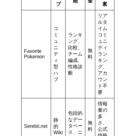
能
金
プ
素
リア
ルタ
コ
イム
ミ
ランキ
コミ
ュ
ング、
ュニ
ニ
比較、
ティ
無
Favorite
テ
チーム
ラン
Pokemon
料
ィ
編成、
キン
型
性格診
グ、
ハ
断
アカ
ブ
ウン
ト不
要
情報
量の
包括的
多
なデー
静
無
さ、
タベー
Serebii.net
的
料
公式
ス、ニ
Wiki
情報