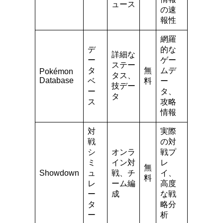
ュース
の速
報性
網羅
デ
的な
詳細な
ー
ゲー
ステー
タ
無
ムデ
Pokémon
タス、
Database
ベ
料
ー
技デー
ー
タ、
タ
ス
攻略
情報
対
実際
戦
の対
シ
オンラ
戦プ
ミ
イン対
レ
無
Showdown
ュ
戦、チ
イ、
料
レ
ーム編
高度
ー
成
な戦
タ
略分
ー
析