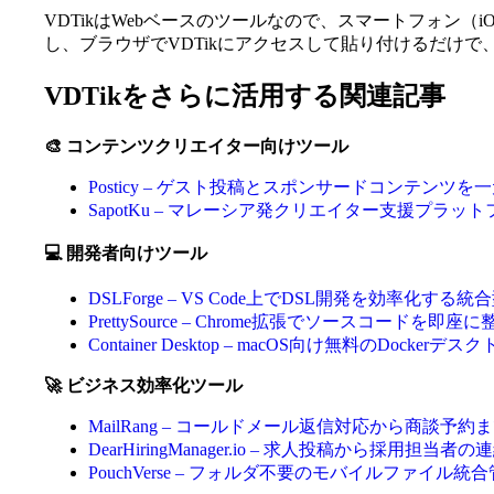
VDTikはWebベースのツールなので、スマートフォン（i
し、ブラウザでVDTikにアクセスして貼り付けるだけ
VDTikをさらに活用する関連記事
🎨 コンテンツクリエイター向けツール
Posticy – ゲスト投稿とスポンサードコンテン
SapotKu – マレーシア発クリエイター支援プラッ
💻 開発者向けツール
DSLForge – VS Code上でDSL開発を効率化す
PrettySource – Chrome拡張でソースコード
Container Desktop – macOS向け無料のDocke
🚀 ビジネス効率化ツール
MailRang – コールドメール返信対応から商談予
DearHiringManager.io – 求人投稿から採用
PouchVerse – フォルダ不要のモバイルファイル統