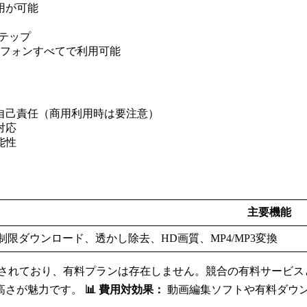
用が可能
ステップ
マートフォンすべてで利用可能
は自己責任（商用利用時は要注意）
対応
能性
主要機能
制限ダウンロード、透かし除去、HD画質、MP4/MP3変換
提供されており、有料プランは存在しません。競合の有料サービ
高さが魅力です。
📊 費用対効果：
動画編集ソフトや有料ダウン