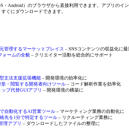
OS・Android）のブラウザから直接利用できます。アプリのイ
で、すぐにダウンロードできます。
ツを一元管理するマーケットプレイス
– SNSコンテンツの収益化に最
トフォームの全貌
– クリエイター活動を総合的にサポート
る統合型文法支援拡張機能
– 開発環境の効率化に
を即座に整形・閲覧する開発者向けツール
– コード解析作業を効率化
rデスクトップ代替GUIアプリ
– 開発環境の構築に
約まで自動化するAI営業ツール
– マーケティング業務の自動化に
担当者の連絡先を1分で特定するツール
– リクルーティング業務に
合管理アプリ
– ダウンロードしたファイルの整理に