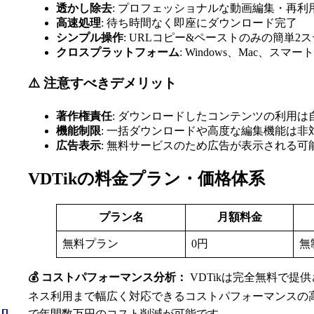
透かし除去
: プロフェッショナルな動画編集・再利
高速処理
: 待ち時間なく即座にダウンロード完了
シンプル操作
: URLコピー&ペーストのみの簡単2
クロスプラットフォーム
: Windows、Mac、ス
⚠️ 注意すべきデメリット
著作権責任
: ダウンロードしたコンテンツの利用
機能制限
: 一括ダウンロードや高度な編集機能は非
広告表示
: 無料サービスのため広告が表示される可
VDTikの料金プラン・価格体系
プラン名
月額料金
無料プラン
0円
無
💰 コストパフォーマンス分析：
VDTikは完全無料で
ネス利用まで幅広く対応できるコストパフォーマンスの
で年間数万円のコスト削減が可能です。