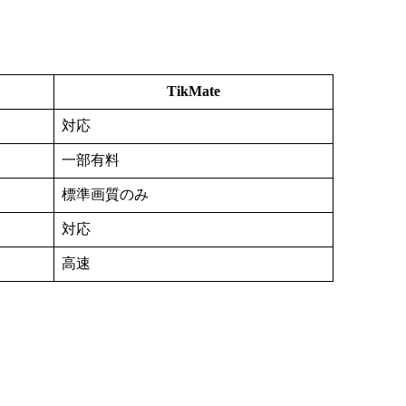
TikMate
対応
一部有料
標準画質のみ
対応
高速