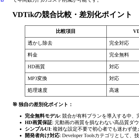
VDTikの競合比較・差別化ポイント
比較項目
V
透かし除去
完全対応
料金
完全無料
HD画質
対応
MP3変換
対応
処理速度
高速
🎯 独自の差別化ポイント：
完全無料モデル
: 競合が有料プランを導入する中
HD画質保証
: 元動画の画質を損なわない高品質ダ
シンプルUI
: 複雑な設定不要で初心者でも迷わず
開発者向け対応
: Developer Toolsカテゴリ