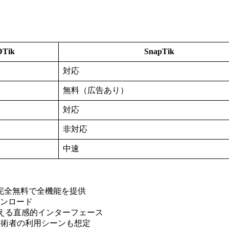
DTik
SnapTik
対応
無料（広告あり）
対応
非対応
中速
、完全無料で全機能を提供
ウンロード
使える直感的インターフェース
として、技術者の利用シーンも想定