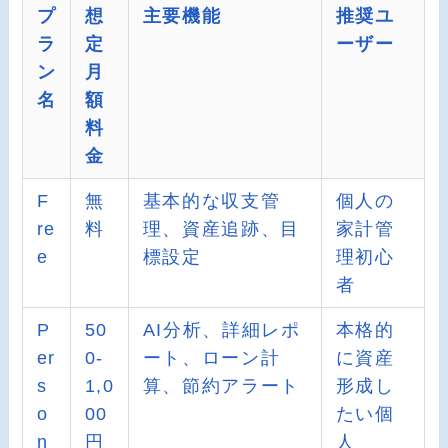
プ
想
主要機能
推奨ユ
ラ
定
ーザー
ン
月
名
額
料
金
F
無
基本的な収支管
個人の
re
料
理、資産追跡、目
家計管
e
標設定
理初心
者
P
50
AI分析、詳細レポ
本格的
er
0-
ート、ローン計
に資産
s
1,0
算、節約アラート
形成し
o
00
たい個
n
円
人