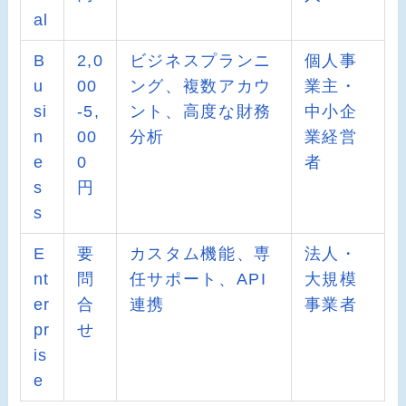
al
B
2,0
ビジネスプランニ
個人事
u
00
ング、複数アカウ
業主・
si
-5,
ント、高度な財務
中小企
n
00
分析
業経営
e
0
者
s
円
s
E
要
カスタム機能、専
法人・
nt
問
任サポート、API
大規模
er
合
連携
事業者
pr
せ
is
e