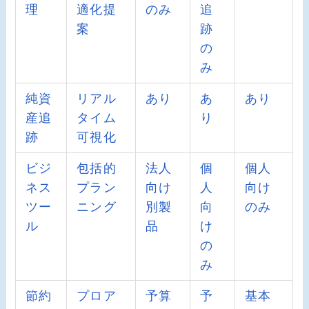
理
適化提
のみ
追
案
跡
の
み
純資
リアル
あり
あ
あり
産追
タイム
り
跡
可視化
ビジ
包括的
法人
個
個人
ネス
プラン
向け
人
向け
ツー
ニング
別製
向
のみ
ル
品
け
の
み
節約
プロア
予算
予
基本