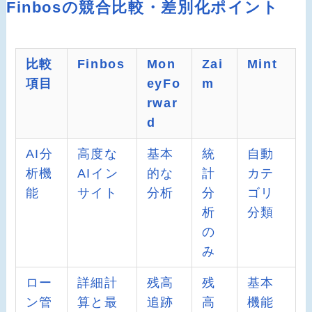
Finbosの競合比較・差別化ポイント
比較
Finbos
Mon
Zai
Mint
項目
eyFo
m
rwar
d
AI分
高度な
基本
統
自動
析機
AIイン
的な
計
カテ
能
サイト
分析
分
ゴリ
析
分類
の
み
ロー
詳細計
残高
残
基本
ン管
算と最
追跡
高
機能