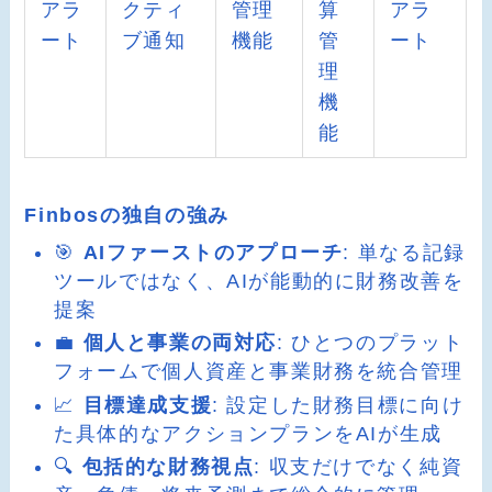
アラ
クティ
管理
算
アラ
ート
ブ通知
機能
管
ート
理
機
能
Finbosの独自の強み
🎯
AIファーストのアプローチ
: 単なる記録
ツールではなく、AIが能動的に財務改善を
提案
💼
個人と事業の両対応
: ひとつのプラット
フォームで個人資産と事業財務を統合管理
📈
目標達成支援
: 設定した財務目標に向け
た具体的なアクションプランをAIが生成
🔍
包括的な財務視点
: 収支だけでなく純資