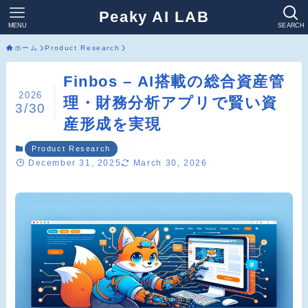
Peaky AI LAB
MENU
SEARCH
ホーム
Product Research
Finbos – AI搭載の総合資産管
2026
理・財務分析アプリで賢い資
3/30
産形成を実現
Product Research
December 31, 2025
March 30, 2026