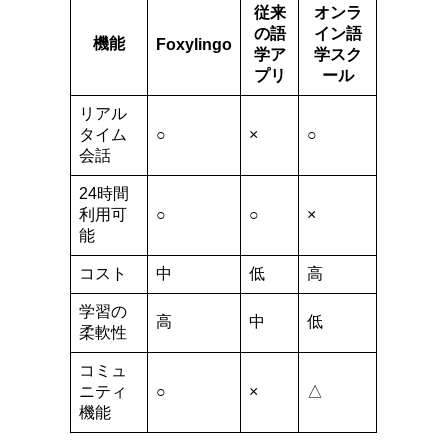
従来
オンラ
の語
イン語
機能
Foxylingo
学ア
学スク
プリ
ール
リアル
タイム
○
×
○
会話
24時間
利用可
○
○
×
能
コスト
中
低
高
学習の
高
中
低
柔軟性
コミュ
ニティ
○
×
△
機能