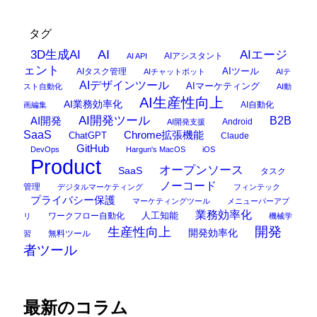
タグ
AI
3D生成AI
AIエージ
AIアシスタント
AI API
ェント
AIタスク管理
AIツール
AIチャットボット
AIテ
AIデザインツール
AIマーケティング
スト自動化
AI動
AI生産性向上
AI業務効率化
AI自動化
画編集
AI開発ツール
AI開発
B2B
Android
AI開発支援
SaaS
Chrome拡張機能
ChatGPT
Claude
GitHub
DevOps
Hargun's MacOS
iOS
Product
オープンソース
SaaS
タスク
ノーコード
管理
デジタルマーケティング
フィンテック
プライバシー保護
マーケティングツール
メニューバーアプ
業務効率化
ワークフロー自動化
人工知能
リ
機械学
開発
生産性向上
開発効率化
無料ツール
習
者ツール
最新のコラム