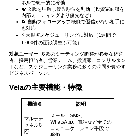
ネルで統一的に稼働
🧠 文脈を理解し優先順位を判断（投資家面談を
内部ミーティングより優先など）
🔄 自動フォローアップ機能で返信がない相手に
も対応
⚡ 大規模スケジューリングに対応（1週間で
1,000件の面談調整も可能）
対象ユーザー
: 多数のミーティング調整が必要な経営
者、採用担当者、営業チーム、投資家、コンサルタン
トなど、スケジューリング業務に多くの時間を費やす
ビジネスパーソン。
Velaの主要機能・特徴
機能名
説明
メール、SMS、
マルチチ
WhatsApp、電話など全ての
ャネル対
コミュニケーション手段で
応
稼働