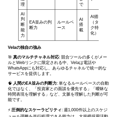
理
で
AI
AI搭載
判
AI
EA並みの判
ルールベ
（タス
断
搭
断力
ース
ク特
能
載
化）
力
Velaの独自の強み
🎯
真のマルチチャネル対応
: 競合ツールの多くがメー
ルとWebリンクに限定される中、Velaは電話や
WhatsAppにも対応し、あらゆるチャネルで統一的な
サービスを提供します。
🧠
人間のEA並みの判断力
: 単なるルールベースの自動
化ではなく、「投資家との面談を優先する」「曖昧な
時間表現を理解する」など、文脈を理解した判断が可
能です。
⚡
圧倒的なスケーラビリティ
: 週1,000件以上のスケジ
ュール調整を並行処理できる能力は、大規模採用活動