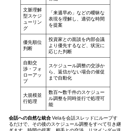
文脈理解
「来週早め」などの曖昧な
型スケジ
表現を理解し、適切な時間
ューリン
を提案
グ
投資家との面談を内部会議
優先順位
より優先するなど、状況に
判断
応じた判断
自動交
スケジュール調整の交渉か
渉・フォ
ら、返信がない場合の催促
ローアッ
まで自動化
プ
数百〜数千件のスケジュー
大規模並
ル調整を同時並行で処理可
行処理
能
会話への自然な統合
Velaを会話スレッドにループす
るだけで、その後のスケジュール調整をすべて引き継
ぎます。時間の提案、相手との交渉、リマインダー送