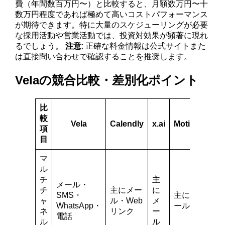
費（年間数百万円〜）と比較すると、月額数万円〜十
数万円程度であれば極めて高いコストパフォーマンス
が期待できます。特に大量のスケジューリングが必要
な採用活動や営業活動では、投資対効果が顕著に現れ
るでしょう。
注意
: 正確な料金情報は公式サイトまた
は直接問い合わせで確認することを推奨します。
Velaの競合比較・差別化ポイント
比
較
Vela
Calendly
x.ai
Motion
項
目
マ
ル
チ
主
メール・
チ
主にメー
に
SMS・
主にメ
ャ
ル・Web
メ
WhatsApp・
ール
ネ
リンク
ー
電話
ル
ル