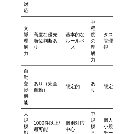
対
応
中
文
程
脈
高度な優先
基本的な
度
タスク
理
順位判断あ
ルールベ
の
管理重
解
り
ース
理
視
力
解
力
自
動
交
あり（完全
あ
限定的
限定的
渉
自動）
り
機
能
大
中
規
規
個人〜
1000件以上/
個別対応
模
模
小規模
週可能
中心
処
ま
チーム