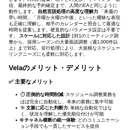
信、最終的な予約確定まで、人間のEAと同じように
動作します。
自然言語処理の高度な理解力
「来週の
早い時間」「月曜か火曜の午後」といった曖昧な表現
も正確に理解し、相手のカレンダーと照合して最適な
時間を提案します。硬直的なパラメータ設定は不要で
す。
スケールに対応した設計
1対1のミーティング調
整から、採用シーズンの大量面談調整（週1,000件以
上）まで対応。並行処理により、大規模なスケジュー
リングニーズにも柔軟に対応します。
Velaのメリット・デメリット
✅ 主要なメリット
⏱️
圧倒的な時間削減
: スケジュール調整業務を
ほぼ完全に自動化し、本来の業務に集中可能
🎯
文脈に応じた判断力
: 単純な自動化ではな
く、状況を理解した優先順位付けが可能
🌐
チャネル横断の統一体験
: どのコミュニケーシ
ョン手段でも一貫したサービスを提供