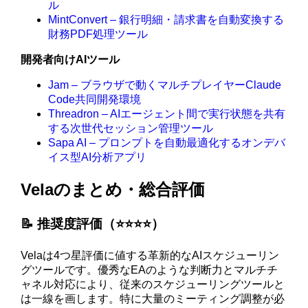
ル
MintConvert – 銀行明細・請求書を自動変換する
財務PDF処理ツール
開発者向けAIツール
Jam – ブラウザで動くマルチプレイヤーClaude
Code共同開発環境
Threadron – AIエージェント間で実行状態を共有
する次世代セッション管理ツール
Sapa AI – プロンプトを自動最適化するオンデバ
イス型AI分析アプリ
Velaのまとめ・総合評価
📝 推奨度評価（⭐️⭐️⭐️⭐️）
Velaは4つ星評価に値する革新的なAIスケジューリン
グツールです。優秀なEAのような判断力とマルチチ
ャネル対応により、従来のスケジューリングツールと
は一線を画します。特に大量のミーティング調整が必