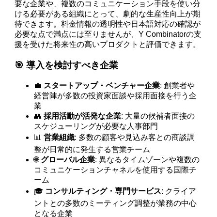
要な企業や、複数のコミュニケーション手段を使い分
ける必要がある組織にとって、劇的な生産性向上が期
待できます。料金情報の透明性や日本語対応の確認が
必要な点で満点には至りませんが、Y Combinatorの支
援を受けた将来性の高いプロダクトと評価できます。
🎯 導入を検討すべき企業
💼
スタートアップ・ベンチャー企業
: 創業者や
経営陣が多数の投資家面談や採用面接を行う企
業
👥
採用活動が活発な企業
: 大量の候補者面接の
スケジューリングが必要な人事部門
📊
営業組織
: 多数の顧客や見込み客との商談調
整が日常的に発生する営業チーム
🌐
グローバル企業
: 異なるタイムゾーンや複数の
コミュニケーションチャネルを使用する国際チ
ーム
🎓
コンサルティング・専門サービス
: クライア
ントとの多数のミーティング調整が業務の中心
となる企業