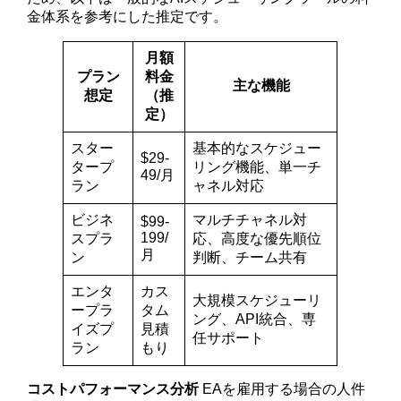
金体系を参考にした推定です。
月額
プラン
料金
主な機能
想定
（推
定）
スター
基本的なスケジュー
$29-
タープ
リング機能、単一チ
49/月
ラン
ャネル対応
ビジネ
マルチチャネル対
$99-
199/
スプラ
応、高度な優先順位
月
ン
判断、チーム共有
エンタ
カス
大規模スケジューリ
ープラ
タム
ング、API統合、専
イズプ
見積
任サポート
ラン
もり
コストパフォーマンス分析
EAを雇用する場合の人件