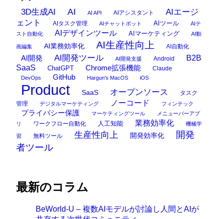
AI
3D生成AI
AIエージ
AIアシスタント
AI API
ェント
AIタスク管理
AIツール
AIチャットボット
AIテ
AIデザインツール
AIマーケティング
スト自動化
AI動
AI生産性向上
AI業務効率化
AI自動化
画編集
AI開発ツール
AI開発
B2B
Android
AI開発支援
SaaS
Chrome拡張機能
ChatGPT
Claude
GitHub
DevOps
Hargun's MacOS
iOS
Product
オープンソース
SaaS
タスク
ノーコード
管理
デジタルマーケティング
フィンテック
プライバシー保護
マーケティングツール
メニューバーアプ
業務効率化
ワークフロー自動化
人工知能
リ
機械学
開発
生産性向上
開発効率化
無料ツール
習
者ツール
最新のコラム
BeWorld-U – 複数AIモデルが討論し人間とAIが