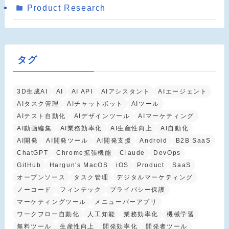
Product Research
タグ
3D生成AI
AI
AI API
AIアシスタント
AIエージェント
AIタスク管理
AIチャットボット
AIツール
AIテスト自動化
AIデザインツール
AIマーケティング
AI動画編集
AI業務効率化
AI生産性向上
AI自動化
AI開発
AI開発ツール
AI開発支援
Android
B2B SaaS
ChatGPT
Chrome拡張機能
Claude
DevOps
GitHub
Hargun's MacOS
iOS
Product
SaaS
オープンソース
タスク管理
デジタルマーケティング
ノーコード
フィンテック
プライバシー保護
マーケティングツール
メニューバーアプリ
ワークフロー自動化
人工知能
業務効率化
機械学習
無料ツール
生産性向上
開発効率化
開発者ツール