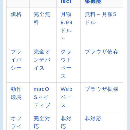
fect
張機能
価格
完全無
月額
無料～月額5
料
9.99
ドル
ドル
～
プラ
完全オ
クラ
ブラウザ依存
イバ
ンデバ
ウド
シー
イス
ベー
ス
動作
macO
Web
ブラウザ拡張
環境
Sネイ
ベー
ティブ
ス
オフ
完全対
非対
非対応
ライ
応
応