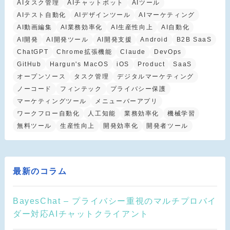
AIタスク管理
AIチャットボット
AIツール
AIテスト自動化
AIデザインツール
AIマーケティング
AI動画編集
AI業務効率化
AI生産性向上
AI自動化
AI開発
AI開発ツール
AI開発支援
Android
B2B SaaS
ChatGPT
Chrome拡張機能
Claude
DevOps
GitHub
Hargun's MacOS
iOS
Product
SaaS
オープンソース
タスク管理
デジタルマーケティング
ノーコード
フィンテック
プライバシー保護
マーケティングツール
メニューバーアプリ
ワークフロー自動化
人工知能
業務効率化
機械学習
無料ツール
生産性向上
開発効率化
開発者ツール
最新のコラム
BayesChat – プライバシー重視のマルチプロバイ
ダー対応AIチャットクライアント