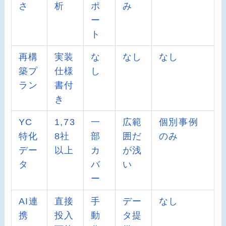
さ
析
ポ
み
ー
ト
再構
実装
な
なし
なし
築プ
仕様
し
ラン
書付
き
YC
1,73
一
広範
個別事例
特化
8社
部
囲だ
のみ
デー
以上
カ
が浅
タ
バ
い
ー
AI連
直接
手
デー
なし
携
投入
動
タ提