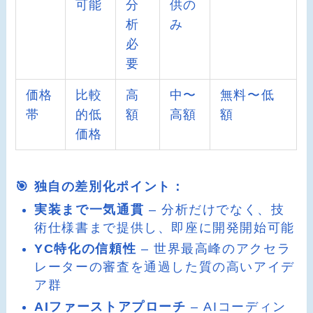
可能
分
供の
析
み
必
要
価格
比較
高
中〜
無料〜低
帯
的低
額
高額
額
価格
🎯 独自の差別化ポイント：
実装まで一気通貫
– 分析だけでなく、技
術仕様書まで提供し、即座に開発開始可能
YC特化の信頼性
– 世界最高峰のアクセラ
レーターの審査を通過した質の高いアイデ
ア群
AIファーストアプローチ
– AIコーディン