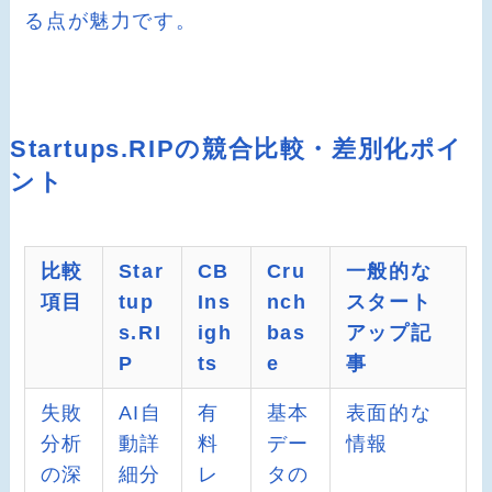
る点が魅力です。
Startups.RIPの競合比較・差別化ポイ
ント
比較
Star
CB
Cru
一般的な
項目
tup
Ins
nch
スタート
s.RI
igh
bas
アップ記
P
ts
e
事
失敗
AI自
有
基本
表面的な
分析
動詳
料
デー
情報
の深
細分
レ
タの