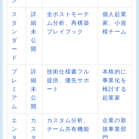
ン
ス
詳
全ポストモーテ
個人起業
タ
細
ム分析、再構築
家、小規
ン
未
プレイブック
模チーム
ダ
公
ー
開
ド
プ
詳
技術仕様書フル
本格的に
レ
細
提供、優先サポ
事業化を
ミ
未
ート
検討する
ア
公
起業家
ム
開
エ
カ
カスタム分析、
企業の新
ン
ス
チーム共有機能
規事業部
タ
タ
門