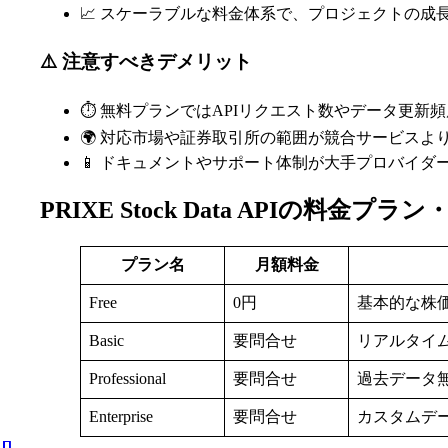
📈 スケーラブルな料金体系で、プロジェクトの成
⚠️ 注意すべきデメリット
⏱️ 無料プランではAPIリクエスト数やデータ更新
🌍 対応市場や証券取引所の範囲が競合サービスよ
📱 ドキュメントやサポート体制が大手プロバイダ
PRIXE Stock Data APIの料金プ
プラン名
月額料金
Free
0円
基本的な株価
Basic
要問合せ
リアルタイム
Professional
要問合せ
過去データ
Enterprise
要問合せ
カスタムデ