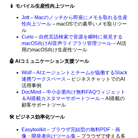
📱 モバイル生産性向上ツール
Jott – Macのノッチから即座にメモを取れる生産
性向上ツール
– macOSでの素早いメモ取りツー
ル
Curlo – 自然言語検索で音源を瞬時に発見する
macOS向けAI音声ライブラリ管理ツール
– AI活
用のmacOS向け生産性ツール
🤖 AIコミュニケーション支援ツール
Wolf – AIエージェントとチームが協働するSlack
連携ワークスペース
– ビジネスチャットでのAI
活用事例
DocMind – 中小企業向け無料FAQウィジェット
＆AI搭載カスタマーサポートツール
– AI搭載の
顧客サポートツール
🛠️ ビジネス効率化ツール
Easytoolkit – ブラウザ完結型の無料PDF・画
像・開発者向けツール集
– ブラウザで使える多