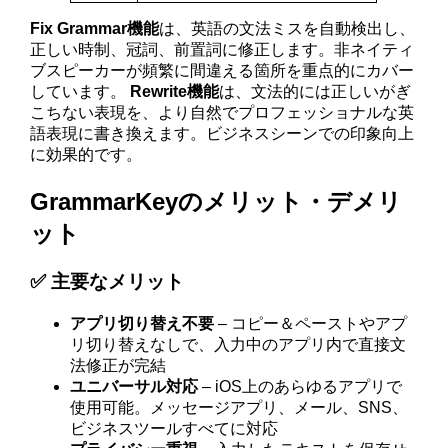
Fix Grammar機能
は、英語の文法ミスを自動検出し、
正しい時制、冠詞、前置詞に修正します。非ネイティ
ブスピーカーが頻繁に間違える箇所を重点的にカバー
しています。
Rewrite機能
は、文法的には正しいがぎ
こちない表現を、より自然でプロフェッショナルな英
語表現に書き換えます。ビジネスシーンでの印象向上
に効果的です。
GrammarKeyのメリット・デメリ
ット
✅ 主要なメリット
アプリ切り替え不要
– コピー＆ペーストやアプ
リ切り替えなしで、入力中のアプリ内で直接文
法修正が完結
ユニバーサル対応
– iOS上のあらゆるアプリで
使用可能。メッセージアプリ、メール、SNS、
ビジネスツールすべてに対応