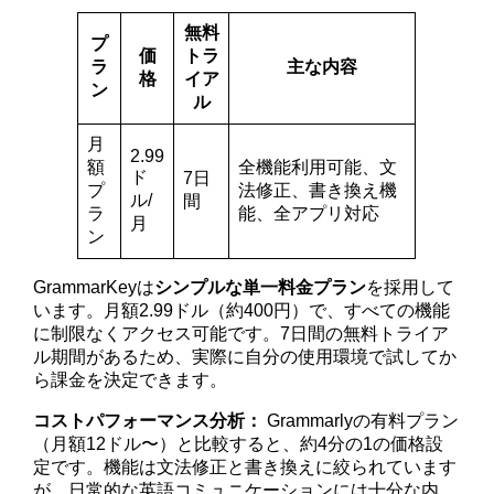
無料
プ
価
トラ
ラ
主な内容
格
イア
ン
ル
月
2.99
額
全機能利用可能、文
ド
7日
プ
法修正、書き換え機
ル/
間
ラ
能、全アプリ対応
月
ン
GrammarKeyは
シンプルな単一料金プラン
を採用して
います。月額2.99ドル（約400円）で、すべての機能
に制限なくアクセス可能です。7日間の無料トライア
ル期間があるため、実際に自分の使用環境で試してか
ら課金を決定できます。
コストパフォーマンス分析：
Grammarlyの有料プラン
（月額12ドル〜）と比較すると、約4分の1の価格設
定です。機能は文法修正と書き換えに絞られています
が、日常的な英語コミュニケーションには十分な内