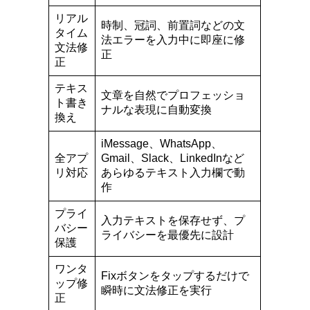
リアル
時制、冠詞、前置詞などの文
タイム
法エラーを入力中に即座に修
文法修
正
正
テキス
文章を自然でプロフェッショ
ト書き
ナルな表現に自動変換
換え
iMessage、WhatsApp、
全アプ
Gmail、Slack、LinkedInなど
リ対応
あらゆるテキスト入力欄で動
作
プライ
入力テキストを保存せず、プ
バシー
ライバシーを最優先に設計
保護
ワンタ
Fixボタンをタップするだけで
ップ修
瞬時に文法修正を実行
正