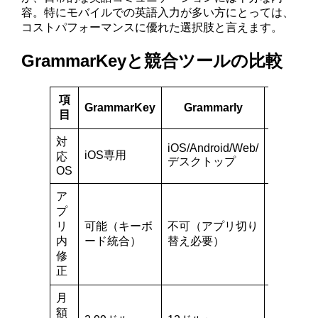
容。特にモバイルでの英語入力が多い方にとっては、
コストパフォーマンスに優れた選択肢と言えます。
GrammarKeyと競合ツールの比較
項
GrammarKey
Grammarly
Gin
目
対
iOS/Android/Web/
iOS/Andr
iOS専用
応
デスクトップ
デスクト
OS
ア
プ
リ
可能（キーボ
不可（アプリ切り
不可（ア
内
ード統合）
替え必要）
替え必要
修
正
月
額