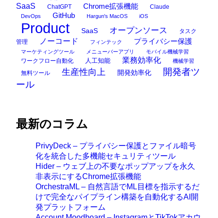
SaaS
Chrome拡張機能
ChatGPT
Claude
GitHub
DevOps
Hargun's MacOS
iOS
Product
オープンソース
SaaS
タスク
ノーコード
プライバシー保護
管理
フィンテック
マーケティングツール
メニューバーアプリ
モバイル機械学習
業務効率化
ワークフロー自動化
人工知能
機械学習
開発者ツ
生産性向上
開発効率化
無料ツール
ール
最新のコラム
PrivyDeck – プライバシー保護とファイル暗号
化を統合した多機能セキュリティツール
Hider – ウェブ上の不要なポップアップを永久
非表示にするChrome拡張機能
OrchestraML – 自然言語でML目標を指示するだ
けで完全なパイプライン構築を自動化するAI開
発プラットフォーム
Account Moodboard – InstagramとTikTokアカウ