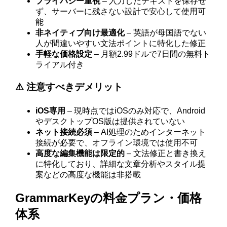
プライバシー重視
– 入力したテキストを保存せ
ず、サーバーに残さない設計で安心して使用可
能
非ネイティブ向け最適化
– 英語が母国語でない
人が間違いやすい文法ポイントに特化した修正
手軽な価格設定
– 月額2.99ドルで7日間の無料ト
ライアル付き
⚠️ 注意すべきデメリット
iOS専用
– 現時点ではiOSのみ対応で、Android
やデスクトップOS版は提供されていない
ネット接続必須
– AI処理のためインターネット
接続が必要で、オフライン環境では使用不可
高度な編集機能は限定的
– 文法修正と書き換え
に特化しており、詳細な文章分析やスタイル提
案などの高度な機能は非搭載
GrammarKeyの料金プラン・価格
体系