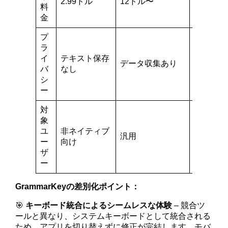
2.99ドル
12ドル〜
13.99ド
料
金
プ
ラ
イ
テキスト保存
データ収集あり
データ収
バ
なし
シ
ー
対
象
ユ
非ネイティブ
汎用
非ネイテ
ー
向け
ザ
ー
GrammarKeyの差別化ポイント：
🎯
キーボード統合によるシームレスな体験
– 競合ツ
ールと異なり、システムキーボードとして統合される
ため、アプリを切り替えずに修正が完結します。モバ