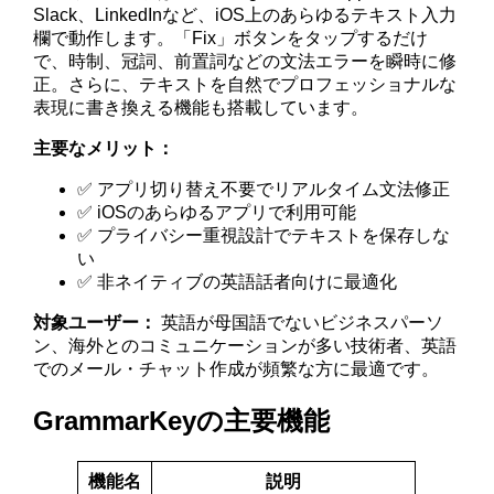
Slack、LinkedInなど、iOS上のあらゆるテキスト入力
欄で動作します。「Fix」ボタンをタップするだけ
で、時制、冠詞、前置詞などの文法エラーを瞬時に修
正。さらに、テキストを自然でプロフェッショナルな
表現に書き換える機能も搭載しています。
主要なメリット：
✅ アプリ切り替え不要でリアルタイム文法修正
✅ iOSのあらゆるアプリで利用可能
✅ プライバシー重視設計でテキストを保存しな
い
✅ 非ネイティブの英語話者向けに最適化
対象ユーザー：
英語が母国語でないビジネスパーソ
ン、海外とのコミュニケーションが多い技術者、英語
でのメール・チャット作成が頻繁な方に最適です。
GrammarKeyの主要機能
機能名
説明