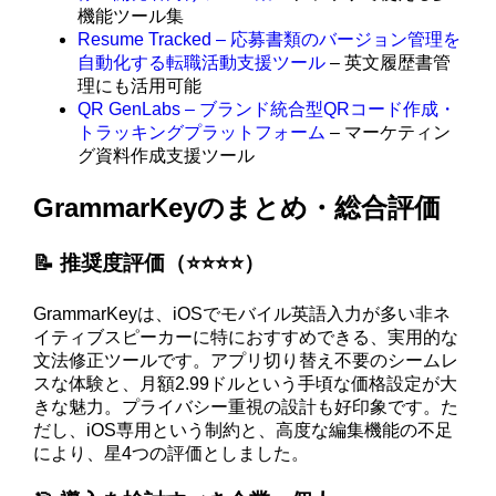
機能ツール集
Resume Tracked – 応募書類のバージョン管理を
自動化する転職活動支援ツール
– 英文履歴書管
理にも活用可能
QR GenLabs – ブランド統合型QRコード作成・
トラッキングプラットフォーム
– マーケティン
グ資料作成支援ツール
GrammarKeyのまとめ・総合評価
📝 推奨度評価（⭐️⭐️⭐️⭐️）
GrammarKeyは、iOSでモバイル英語入力が多い非ネ
イティブスピーカーに特におすすめできる、実用的な
文法修正ツールです。アプリ切り替え不要のシームレ
スな体験と、月額2.99ドルという手頃な価格設定が大
きな魅力。プライバシー重視の設計も好印象です。た
だし、iOS専用という制約と、高度な編集機能の不足
により、星4つの評価としました。