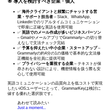
🎯 導入を検討すべき企業・個人
✅
海外クライアントと頻繁にチャットする営
業・サポート担当者
– Slack、WhatsApp、
LinkedInでのリアルタイムコミュニケーション
で即座に正確な英語を使用可能
✅
英語でのメール作成が多いビジネスパーソン
– GmailやメールアプリでGrammarlyへの切り替
えなしで文法チェック完結
✅
予算を抑えたい中小企業・スタートアップ
–
Grammarlyの約4分の1の価格で基本的な文法修
正機能を全社員に提供可能
✅
プライバシーを重視する企業
– テキストが保
存されない設計により、機密情報を扱う際も安
心して使用可能
英語コミュニケーションの品質向上を低コストで実現
したいiOSユーザーにとって、GrammarKeyは検討に
値する優れた選択肢です。
あわせて読みたい
Just a moment...