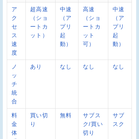
ア
超高速
中速
高速
中速
ク
（ショ
（ア
（ショ
（ア
セ
ートカ
プリ
ートカ
プリ
ス
ット）
起
ット
起
速
動）
可）
動）
度
ノ
あり
なし
なし
なし
ッ
チ
統
合
料
買い切
無料
サブス
サブ
金
り
ク/買い
スク
体
切り