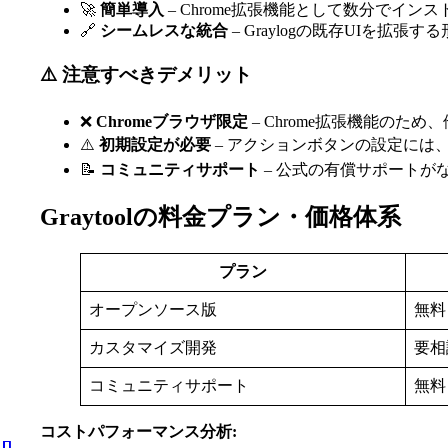
🚀
簡単導入
– Chrome拡張機能として数分でイ
🔗
シームレスな統合
– Graylogの既存UIを拡
⚠️ 注意すべきデメリット
❌
Chromeブラウザ限定
– Chrome拡張機能のた
⚠️
初期設定が必要
– アクションボタンの設定には
📝
コミュニティサポート
– 公式の有償サポートが
Graytoolの料金プラン・価格体系
プラン
オープンソース版
無料
カスタマイズ開発
要相
コミュニティサポート
無料
コストパフォーマンス分析: