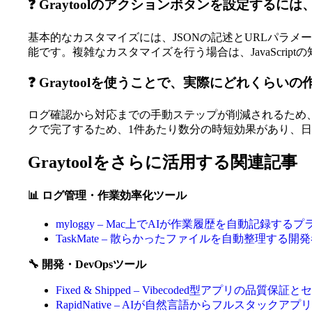
❓ Graytoolのアクションボタンを設定する
基本的なカスタマイズには、JSONの記述とURLパラメ
能です。複雑なカスタマイズを行う場合は、JavaScrip
❓ Graytoolを使うことで、実際にどれくら
ログ確認から対応までの手動ステップが削減されるため、
クで完了するため、1件あたり数分の時短効果があり、
Graytoolをさらに活用する関連記事
📊 ログ管理・作業効率化ツール
myloggy – Mac上でAIが作業履歴を自動記録
TaskMate – 散らかったファイルを自動整理する
🔧 開発・DevOpsツール
Fixed & Shipped – Vibecoded型アプリの品
RapidNative – AIが自然言語からフルスタッ