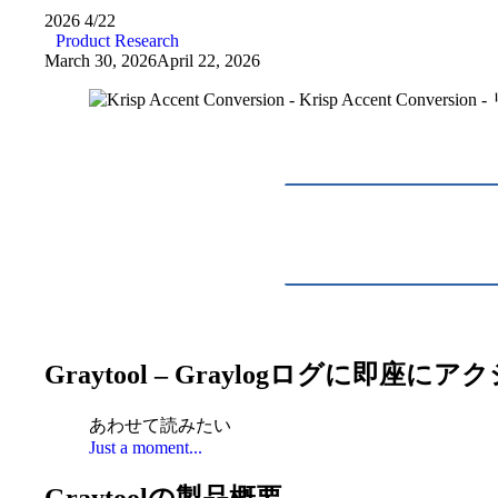
2026
4/22
Product Research
March 30, 2026
April 22, 2026
Graytool – Graylogログ
あわせて読みたい
Just a moment...