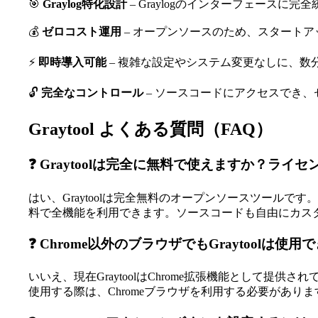
🎯
Graylog特化設計
– Graylogのインターフェース
💰
ゼロコスト運用
– オープンソースのため、スタート
⚡
即時導入可能
– 複雑な設定やシステム変更なしに、数
🔓
完全なコントロール
– ソースコードにアクセスでき
Graytool よくある質問（FAQ）
❓ Graytoolは完全に無料で使えますか？ラ
はい、Graytoolは完全無料のオープンソースツール
料で全機能を利用できます。ソースコードも自由にカス
❓ Chrome以外のブラウザでもGraytoolは使
いいえ、現在GraytoolはChrome拡張機能として提供されてい
使用する際は、Chromeブラウザを利用する必要がありま