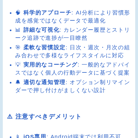
🧠
科学的アプローチ
: AI分析により習慣形
成を感覚ではなくデータで最適化
📊
詳細な可視化
: カレンダー履歴とストリ
ーク追跡で進捗が一目瞭然
🎯
柔軟な習慣設定
: 日次・週次・月次の組
み合わせで多様なライフスタイルに対応
💡
実用的なコーチング
: 一般的なアドバイ
スではなく個人の行動データに基づく提案
🔔
適切な通知管理
: オプション制リマイン
ダーで押し付けがましくない設計
⚠️ 注意すべきデメリット
📱
iOS専用
: Android端末では利用不可