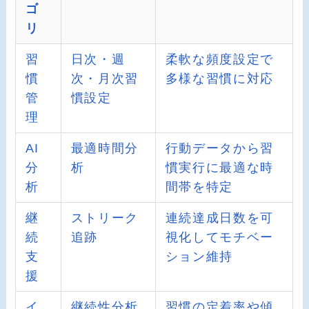
ゴ
リ
習
日次・週
柔軟な頻度設定で
慣
次・月次習
多様な習慣に対応
管
慣設定
理
AI
最適時間分
行動データから習
分
析
慣実行に最適な時
析
間帯を特定
継
ストリーク
連続達成日数を可
続
追跡
視化してモチベー
支
ション維持
援
イ
継続性分析
習慣の定着率や傾