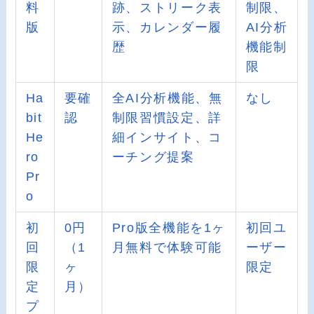
料
跡、ストリーク表
制限、
版
示、カレンダー履
AI分析
歴
機能制
限
Ha
要確
全AI分析機能、無
なし
bit
認
制限習慣設定、詳
He
細インサイト、コ
ro
ーチング提案
Pr
o
初
0円
Pro版全機能を1ヶ
初回ユ
回
（1
月無料で体験可能
ーザー
限
ヶ
限定
定
月）
プ