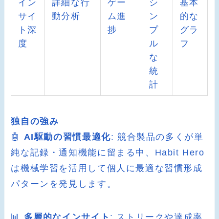
イン
詳細な行
ゲー
シ
基本
サイ
動分析
ム進
ン
的な
ト深
捗
プ
グラ
度
ル
フ
な
統
計
独自の強み
🤖
AI駆動の習慣最適化
: 競合製品の多くが単
純な記録・通知機能に留まる中、Habit Hero
は機械学習を活用して個人に最適な習慣形成
パターンを発見します。
📊
多層的なインサイト
: ストリークや達成率