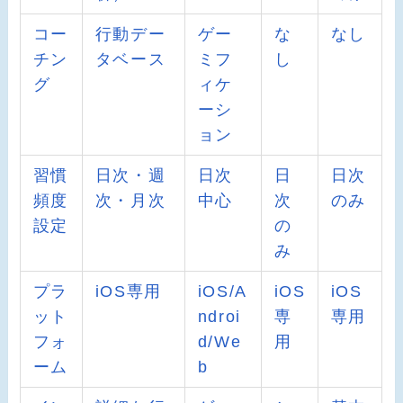
コー
行動デー
ゲー
な
なし
チン
タベース
ミフ
し
グ
ィケ
ーシ
ョン
習慣
日次・週
日次
日
日次
頻度
次・月次
中心
次
のみ
設定
の
み
プラ
iOS専用
iOS/A
iOS
iOS
ット
ndroi
専
専用
フォ
d/We
用
ーム
b