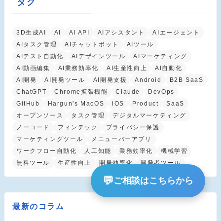
タグ
3D生成AI
AI
AI API
AIアシスタント
AIエージェント
AIタスク管理
AIチャットボット
AIツール
AIテスト自動化
AIデザインツール
AIマーケティング
AI動画編集
AI業務効率化
AI生産性向上
AI自動化
AI開発
AI開発ツール
AI開発支援
Android
B2B SaaS
ChatGPT
Chrome拡張機能
Claude
DevOps
GitHub
Hargun's MacOS
iOS
Product
SaaS
オープンソース
タスク管理
デジタルマーケティング
ノーコード
フィンテック
プライバシー保護
マーケティングツール
メニューバーアプリ
ワークフロー自動化
人工知能
業務効率化
機械学習
無料ツール
生産性向上
開発効率化
開発者ツール
💬
ご相談はこちらから
最新のコラム