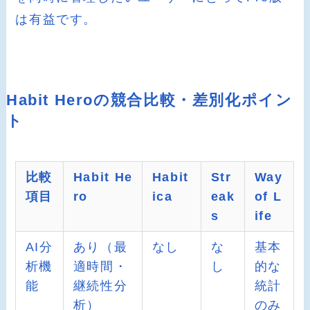
は有益です。
Habit Heroの競合比較・差別化ポイン
ト
比較
Habit He
Habit
Str
Way
項目
ro
ica
eak
of L
s
ife
AI分
あり（最
なし
な
基本
析機
適時間・
し
的な
能
継続性分
統計
析）
のみ