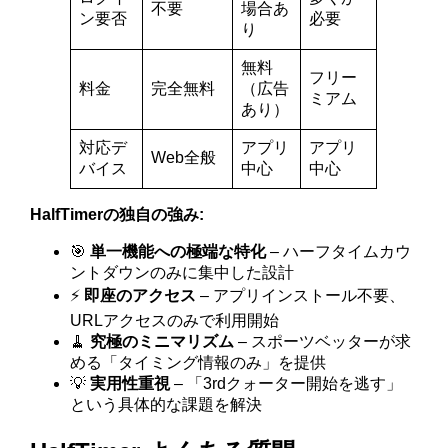
不要
場合あ
ン要否
必要
り
無料
フリー
料金
完全無料
（広告
ミアム
あり）
対応デ
アプリ
アプリ
Web全般
バイス
中心
中心
HalfTimerの独自の強み:
🎯
単一機能への極端な特化
– ハーフタイムカウ
ントダウンのみに集中した設計
⚡
即座のアクセス
– アプリインストール不要、
URLアクセスのみで利用開始
🧹
究極のミニマリズム
– スポーツベッターが求
める「タイミング情報のみ」を提供
💡
実用性重視
– 「3rdクォーター開始を逃す」
という具体的な課題を解決