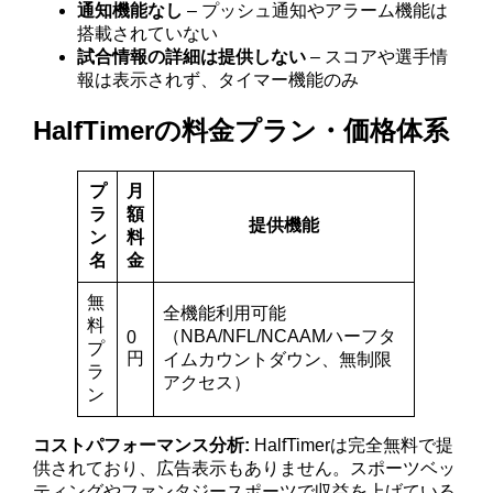
通知機能なし
– プッシュ通知やアラーム機能は
搭載されていない
試合情報の詳細は提供しない
– スコアや選手情
報は表示されず、タイマー機能のみ
HalfTimerの料金プラン・価格体系
プ
月
ラ
額
提供機能
ン
料
名
金
無
全機能利用可能
料
（NBA/NFL/NCAAMハーフタ
0
プ
円
イムカウントダウン、無制限
ラ
アクセス）
ン
コストパフォーマンス分析:
HalfTimerは完全無料で提
供されており、広告表示もありません。スポーツベッ
ティングやファンタジースポーツで収益を上げている