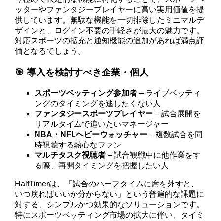
ッターやファンタジープレイヤーに高い実用価値を提
供しています。無駄な機能を一切排除したミニマルデ
ザインと、ログイン不要の手軽さが最大の魅力です。
対応スポーツの拡充と通知機能の追加があれば満点評
価となるでしょう。
🎯 導入を検討すべき企業・個人
スポーツベッティング参加者
– ライブベッティ
ングのタイミングを逃したくない人
ファンタジースポーツプレイヤー
– 試合展開を
リアルタイムで追いたいマネージャー
NBA・NFLヘビーウォッチャー
– 複数試合を同
時視聴する熱心なファン
マルチタスク視聴者
– 試合観戦中に他作業をす
る際、再開タイミングを把握したい人
HalfTimerは、「試合のハーフタイムに席を外すと、
いつ戻ればいいか分からない」という普遍的な課題に
対する、シンプルかつ効果的なソリューションです。
特にスポーツベッティング市場の拡大に伴い、タイミ