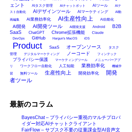
ェント
AIタスク管理
AIツール
AIチャットボット
AIテ
AIデザインツール
AIマーケティング
スト自動化
AI動
AI生産性向上
AI業務効率化
AI自動化
画編集
AI開発ツール
AI開発
B2B
Android
AI開発支援
SaaS
Chrome拡張機能
ChatGPT
Claude
GitHub
DevOps
Hargun's MacOS
iOS
Product
オープンソース
SaaS
タスク
ノーコード
管理
デジタルマーケティング
フィンテック
プライバシー保護
マーケティングツール
メニューバーアプ
業務効率化
ワークフロー自動化
人工知能
リ
機械学
開発
生産性向上
開発効率化
無料ツール
習
者ツール
最新のコラム
BayesChat – プライバシー重視のマルチプロバ
イダー対応AIチャットクライアント
FairFlow – サブスク不要の従量課金型AI音声文