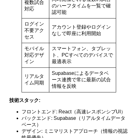
複数試合
のハーフタイムを一覧で確
対応
認可能
ログイン
アカウント登録やログイン
不要アク
なしで即座に利用開始
セス
モバイル
スマートフォン、タブレッ
対応デザ
ト、PCすべてのデバイスで
イン
最適表示
Supabaseによるデータベ
リアルタ
ース連携で常に最新の試合
イム同期
情報を反映
技術スタック:
フロントエンド: React（高速レスポンシブUI）
バックエンド: Supabase（リアルタイムデータ
ベース）
デザイン: ミニマリストアプローチ（情報の視認
性最優先）