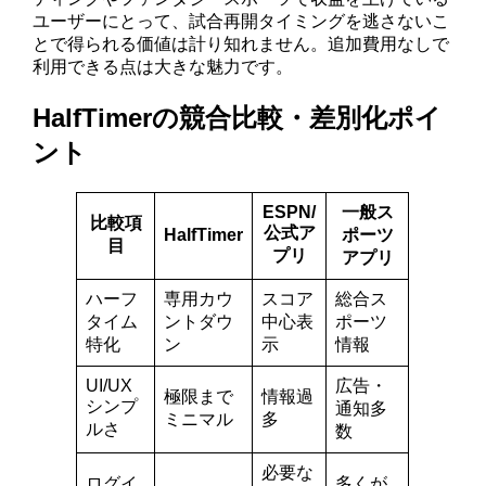
ユーザーにとって、試合再開タイミングを逃さないこ
とで得られる価値は計り知れません。追加費用なしで
利用できる点は大きな魅力です。
HalfTimerの競合比較・差別化ポイ
ント
ESPN/
一般ス
比較項
公式ア
HalfTimer
ポーツ
目
プリ
アプリ
ハーフ
専用カウ
スコア
総合ス
タイム
ントダウ
中心表
ポーツ
特化
ン
示
情報
UI/UX
広告・
極限まで
情報過
シンプ
通知多
ミニマル
多
ルさ
数
必要な
ログイ
多くが