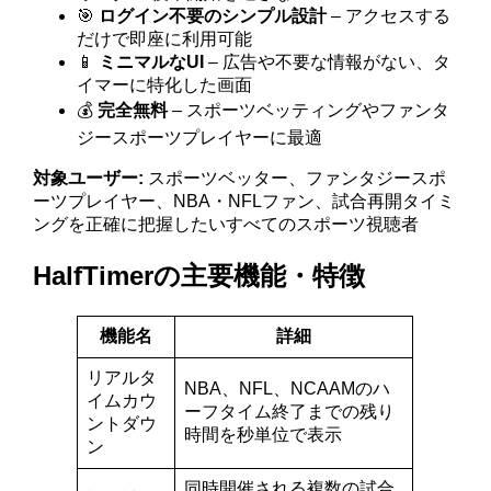
🎯
ログイン不要のシンプル設計
– アクセスする
だけで即座に利用可能
📱
ミニマルなUI
– 広告や不要な情報がない、タ
イマーに特化した画面
💰
完全無料
– スポーツベッティングやファンタ
ジースポーツプレイヤーに最適
対象ユーザー:
スポーツベッター、ファンタジースポ
ーツプレイヤー、NBA・NFLファン、試合再開タイミ
ングを正確に把握したいすべてのスポーツ視聴者
HalfTimerの主要機能・特徴
機能名
詳細
リアルタ
NBA、NFL、NCAAMのハ
イムカウ
ーフタイム終了までの残り
ントダウ
時間を秒単位で表示
ン
同時開催される複数の試合