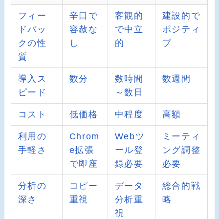
フィー
辛口で
客観的
建設的で
ドバッ
容赦な
で中立
ポジティ
クの性
し
的
ブ
質
導入ス
数分
数時間
数週間
ピード
～数日
コスト
低価格
中程度
高額
利用の
Chrom
Webツ
ミーティ
手軽さ
e拡張
ール登
ング調整
で即座
録必要
必要
分析の
コピー
データ
総合的戦
深さ
重視
分析重
略
視