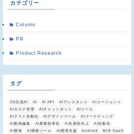
カテゴリー
Column
PR
Product Research
タグ
3D生成AI
AI
AI API
AIアシスタント
AIエージェント
AIタスク管理
AIチャットボット
AIツール
AIテスト自動化
AIデザインツール
AIマーケティング
AI動画編集
AI業務効率化
AI生産性向上
AI自動化
AI開発
AI開発ツール
AI開発支援
Android
B2B SaaS