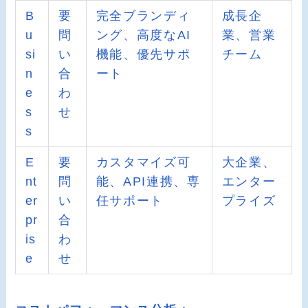
B
要
完全ブランディ
成長企
u
問
ング、高度なAI
業、営業
si
い
機能、優先サポ
チーム
n
合
ート
e
わ
s
せ
s
E
要
カスタマイズ可
大企業、
nt
問
能、API連携、専
エンター
er
い
任サポート
プライズ
pr
合
is
わ
e
せ