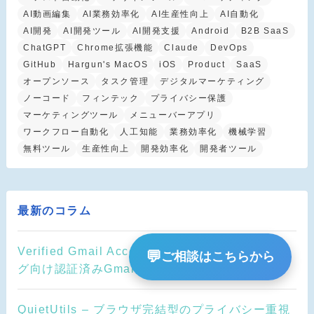
AI動画編集
AI業務効率化
AI生産性向上
AI自動化
AI開発
AI開発ツール
AI開発支援
Android
B2B SaaS
ChatGPT
Chrome拡張機能
Claude
DevOps
GitHub
Hargun's MacOS
iOS
Product
SaaS
オープンソース
タスク管理
デジタルマーケティング
ノーコード
フィンテック
プライバシー保護
マーケティングツール
メニューバーアプリ
ワークフロー自動化
人工知能
業務効率化
機械学習
無料ツール
生産性向上
開発効率化
開発者ツール
最新のコラム
Verified Gmail Accounts – メールマーケティン
💬
ご相談はこちらから
グ向け認証済みGmailアカウント販売サービス
QuietUtils – ブラウザ完結型のプライバシー重視