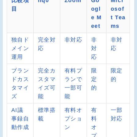
比較項
hq0
Zoom
Go
Micr
目
ogl
osof
e M
t Tea
eet
ms
独自ド
完全対
非対応
非
非対
メイン
応
対
応
運用
応
ブラン
完全カ
有料プ
限
限定
ドカス
スタマ
ランで
定
的
タマイ
イズ可
一部可
的
ズ
能
能
AI議
標準搭
有料オ
有
一部
事録自
載
プショ
料
対応
動作成
ン
オ
プ