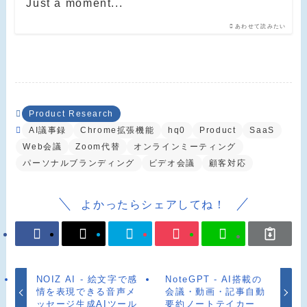
Just a moment...
あわせて読みたい
Product Research
AI議事録
Chrome拡張機能
hq0
Product
SaaS
Web会議
Zoom代替
オンラインミーティング
パーソナルブランディング
ビデオ会議
顧客対応
よかったらシェアしてね！
NOIZ AI - 絵文字で感
NoteGPT - AI搭載の
情を表現できる音声メ
会議・動画・記事自動
ッセージ生成AIツール
要約ノートテイカー