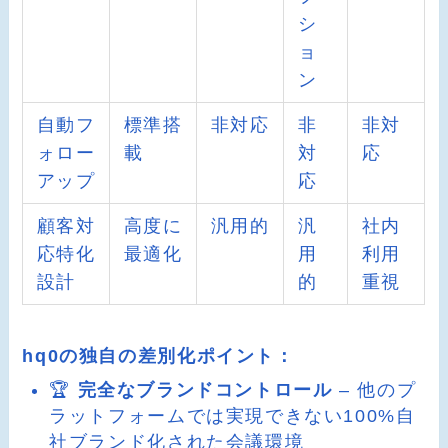
シ
ョ
ン
自動フ
標準搭
非対応
非
非対
ォロー
載
対
応
アップ
応
顧客対
高度に
汎用的
汎
社内
応特化
最適化
用
利用
設計
的
重視
hq0の独自の差別化ポイント：
🏆
完全なブランドコントロール
– 他のプ
ラットフォームでは実現できない100%自
社ブランド化された会議環境