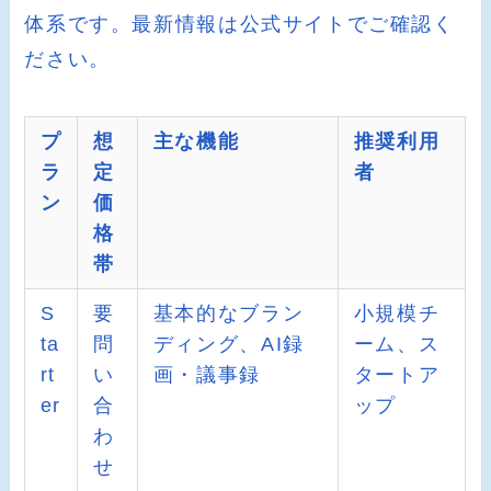
体系です。最新情報は公式サイトでご確認く
ださい。
プ
想
主な機能
推奨利用
ラ
定
者
ン
価
格
帯
S
要
基本的なブラン
小規模チ
ta
問
ディング、AI録
ーム、ス
rt
い
画・議事録
タートア
er
合
ップ
わ
せ