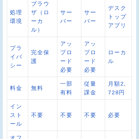
ブラウ
デスク
処理
ザ（ロ
サー
サー
トップ
環境
ーカ
バー
バー
アプリ
ル）
アッ
アッ
プラ
完全保
プロ
プロ
ローカ
イバ
護
ード
ード
ル
シー
必要
必要
一部
従量
月額2,
料金
無料
有料
課金
728円
イン
スト
不要
不要
不要
必要
ール
オフ