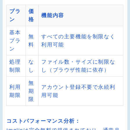
プラ
価
機能内容
ン
格
基本
無
すべての主要機能を制限なく
プラ
料
利用可能
ン
処理
な
ファイル数・サイズに制限な
制限
し
し（ブラウザ性能に依存）
無
利用
アカウント登録不要で永続利
期
期限
用可能
限
コストパフォーマンス分析：