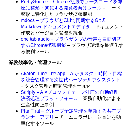
PrettySource – Chrome拡張でソースコードを即
座に整形・閲覧する開発者向けツール
– コード
整形に特化したブラウザ拡張機能
mdocs – ブラウザとCLIで同期するGit式
Markdownドキュメントエディタ
– ドキュメント
作成とバージョン管理を統合
one tab audio – ブラウザタブの音声を自動切替
するChrome拡張機能
– ブラウザ環境を最適化す
る便利ツール
業務効率化・管理ツール:
Akaion Time Life app – AIがタスク・時間・目標
を統合管理する次世代パーソナルアシスタント
– タスク管理と時間管理を一元化
Scriply – AI×ブロックチェーン対応の自動経理・
決済処理プラットフォーム
– 業務自動化による
生産性向上事例
PlanThat – グループ予定管理を革新する共有プ
ランナーアプリ
– チームコラボレーションを効
率化するツール