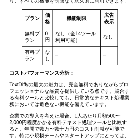
り、すべての機能を制限なく永久的に利用できます。
価
広告
プラン
機能制限
格
表示
無料プ
0
なし（全14ツール
なし
円
ラン
利用可能）
有料プ
な
–
–
ラン
し
コストパフォーマンス分析：
TextDiffyの最大の魅力は、完全無料でありながらプロ
フェッショナルな品質を提供している点です。競合す
る有料ツールと比較しても、日常的なテキスト処理業
務においては遜色ない機能を備えています。
企業での導入を考えた場合、1人あたり月額500〜
2,000円程度かかる有料テキスト処理ツールと比較す
ると、年間で数万〜数十万円のコスト削減が可能で
す。特に小規模チームやスタートアップにとっては、