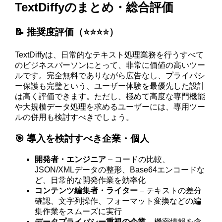
TextDiffyのまとめ・総合評価
📝 推奨度評価（⭐️⭐️⭐️⭐️）
TextDiffyは、日常的なテキスト処理業務を行うすべて
のビジネスパーソンにとって、非常に価値の高いツー
ルです。完全無料でありながら広告なし、プライバシ
ー保護も完璧という、ユーザー体験を最優先した設計
は高く評価できます。ただし、極めて高度な専門機能
や大規模データ処理を求めるユーザーには、専用ツー
ルの併用も検討すべきでしょう。
🎯 導入を検討すべき企業・個人
開発者・エンジニア
– コードの比較、
JSON/XMLデータの整形、Base64エンコードな
ど、日常的な開発作業を効率化
コンテンツ編集者・ライター
– テキストの差分
確認、文字列操作、フォーマット変換などの編
集作業をスムーズに実行
データプライバシー重視の企業
– 機密情報を含