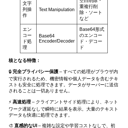
空白削除・
文字
重複行削
列操
Text Manipulation
除・ソート
作
など
エン
Base64形式
コー
のエンコー
Base64
Encoder/Decoder
ド処
ド・デコー
理
ド
核となる特徴：
🔒
完全プライバシー保護
– すべての処理がブラウザ内
で実行されるため、機密情報や個人データを含むテキ
ストも安全に処理できます。データがサーバーに送信
されることは一切ありません。
⚡
高速処理
– クライアントサイド処理により、ネット
ワーク遅延なしで瞬時に結果を表示。大量のテキスト
データも快適に処理できます。
🎨
直感的なUI
– 複雑な設定や学習コストなしで、初