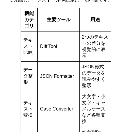
機能
カテ
主要ツール
用途
ゴリ
2つのテキス
テキ
トの差分を
スト
Diff Tool
視覚的に表
比較
示
JSON形式
デー
のデータを
タ整
JSON Formatter
読みやすく
形
整形
大文字・小
テキ
文字・キャ
スト
Case Converter
メルケース
変換
など各種変
換