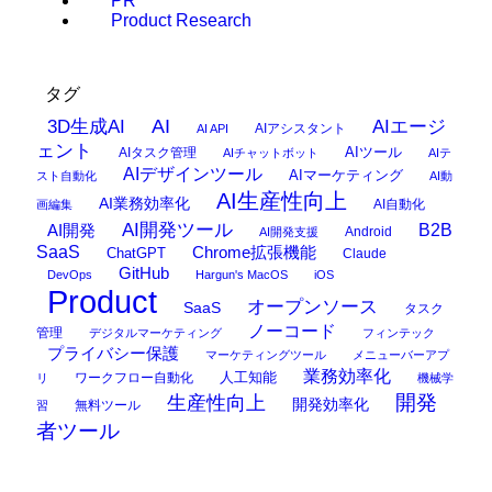
PR
Product Research
タグ
AI
3D生成AI
AIエージ
AIアシスタント
AI API
ェント
AIタスク管理
AIツール
AIチャットボット
AIテ
AIデザインツール
AIマーケティング
スト自動化
AI動
AI生産性向上
AI業務効率化
AI自動化
画編集
AI開発ツール
AI開発
B2B
Android
AI開発支援
SaaS
Chrome拡張機能
ChatGPT
Claude
GitHub
DevOps
Hargun's MacOS
iOS
Product
オープンソース
SaaS
タスク
ノーコード
管理
デジタルマーケティング
フィンテック
プライバシー保護
マーケティングツール
メニューバーアプ
業務効率化
ワークフロー自動化
人工知能
リ
機械学
開発
生産性向上
開発効率化
無料ツール
習
者ツール