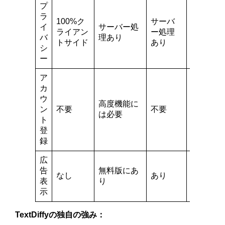
プ
ラ
100%ク
サーバ
クライア
イ
サーバー処
ライアン
ー処理
ントサイ
バ
理あり
トサイド
あり
ド
シ
ー
ア
カ
ウ
高度機能に
ン
不要
不要
不要
は必要
ト
登
録
広
告
無料版にあ
なし
あり
最小限
表
り
示
TextDiffyの独自の強み：