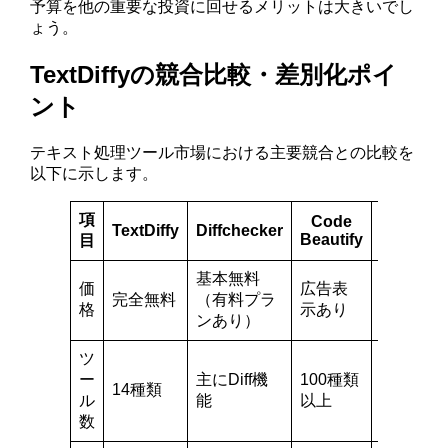
予算を他の重要な投資に回せるメリットは大きいでし
ょう。
TextDiffyの競合比較・差別化ポイ
ント
テキスト処理ツール市場における主要競合との比較を
以下に示します。
項
Code
TextDiffy
Diffchecker
JSONLin
Beautify
目
基本無料
価
広告表
完全無料
（有料プラ
完全無料
格
示あり
ンあり）
ツ
ー
主にDiff機
100種類
JSON特
14種類
ル
能
以上
化
数