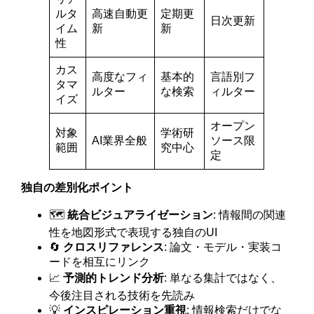
ルタ
高速自動更
定期更
日次更新
イム
新
新
性
カス
高度なフィ
基本的
言語別フ
タマ
ルター
な検索
ィルター
イズ
オープン
対象
学術研
AI業界全般
ソース限
範囲
究中心
定
独自の差別化ポイント
🗺️
統合ビジュアライゼーション
: 情報間の関連
性を地図形式で表現する独自のUI
🔄
クロスリファレンス
: 論文・モデル・実装コ
ードを相互にリンク
📈
予測的トレンド分析
: 単なる集計ではなく、
今後注目される技術を先読み
💡
インスピレーション重視
: 情報検索だけでな