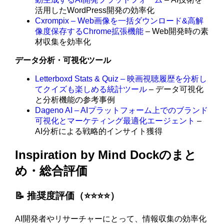
活用したWordPress開発の効率化
Cxrompix – Web画像を一括ダウンロード&高解
像度保存するChrome拡張機能
– Web開発時の素
材収集を効率化
データ分析・可視化ツール
Letterboxd Stats & Quiz – 映画視聴履歴を分析し
てクイズも楽しめる統計ツール
– データ可視化
と分析機能の参考事例
Dageno AI – AIプラットフォーム上でのブランド
可視化とマーケティング最適化エージェント
–
AI分析による戦略的インサイト獲得
Inspiration by Mind Dockのまと
め・総合評価
📝 推奨度評価（⭐️⭐️⭐️⭐️）
AI開発者やリサーチャーにとって、情報収集の効率化