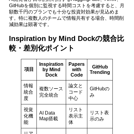
GitHubを個別に監視する時間コストを考慮すると、月
額数千円のプランでも十分な投資対効果が見込めま
す。特に複数人のチームで情報共有する場合、時間削
減効果は顕著です。
Inspiration by Mind Dockの競合比
較・差別化ポイント
Inspiration
Papers
GitHub
項目
by Mind
with
Trending
Dock
Code
情報
論文と
複数ソース
GitHubの
統合
コード
完全統合
み
度
中心
視覚
リスト
リスト表
AI Data
化機
表示主
Map搭載
示のみ
能
体
リア