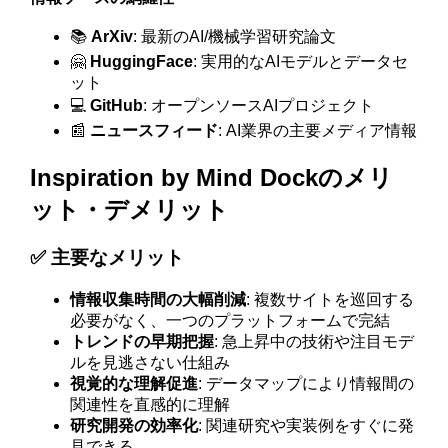
📚
ArXiv
: 最新のAI/機械学習研究論文
🤗
HuggingFace
: 実用的なAIモデルとデータセ
ット
💻
GitHub
: オープンソースAIプロジェクト
📰
ニュースフィード
: AI業界の主要メディア情報
Inspiration by Mind Dockのメリ
ット・デメリット
✅ 主要なメリット
情報収集時間の大幅削減
: 複数サイトを巡回する
必要がなく、一つのプラットフォームで完結
トレンドの早期把握
: 急上昇中の技術や注目モデ
ルを見逃さない仕組み
視覚的な理解促進
: データマップにより情報間の
関連性を直感的に理解
研究開発の効率化
: 関連研究や実装例をすぐに発
見できる