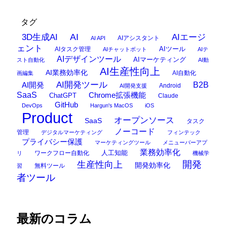
タグ
AI
3D生成AI
AIエージ
AIアシスタント
AI API
ェント
AIタスク管理
AIツール
AIチャットボット
AIテ
AIデザインツール
AIマーケティング
スト自動化
AI動
AI生産性向上
AI業務効率化
AI自動化
画編集
AI開発ツール
AI開発
B2B
Android
AI開発支援
SaaS
Chrome拡張機能
ChatGPT
Claude
GitHub
DevOps
Hargun's MacOS
iOS
Product
オープンソース
SaaS
タスク
ノーコード
管理
デジタルマーケティング
フィンテック
プライバシー保護
マーケティングツール
メニューバーアプ
業務効率化
ワークフロー自動化
人工知能
リ
機械学
開発
生産性向上
開発効率化
無料ツール
習
者ツール
最新のコラム