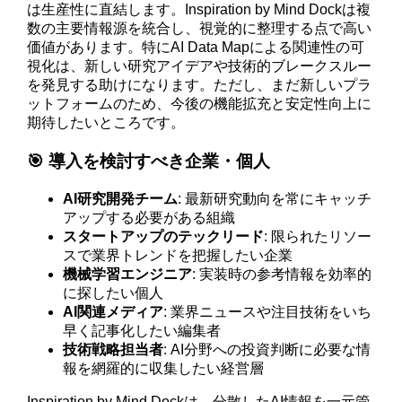
は生産性に直結します。Inspiration by Mind Dockは複
数の主要情報源を統合し、視覚的に整理する点で高い
価値があります。特にAI Data Mapによる関連性の可
視化は、新しい研究アイデアや技術的ブレークスルー
を発見する助けになります。ただし、まだ新しいプラ
ットフォームのため、今後の機能拡充と安定性向上に
期待したいところです。
🎯 導入を検討すべき企業・個人
AI研究開発チーム
: 最新研究動向を常にキャッチ
アップする必要がある組織
スタートアップのテックリード
: 限られたリソー
スで業界トレンドを把握したい企業
機械学習エンジニア
: 実装時の参考情報を効率的
に探したい個人
AI関連メディア
: 業界ニュースや注目技術をいち
早く記事化したい編集者
技術戦略担当者
: AI分野への投資判断に必要な情
報を網羅的に収集したい経営層
Inspiration by Mind Dockは、分散したAI情報を一元管