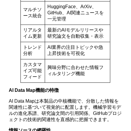
HuggingFace、ArXiv、
マルチソ
GitHub、AI関連ニュースを
ース統合
一元管理
リアルタ
最新のAIモデルリリースや
イム更新
研究論文を自動収集・表示
トレンド
AI業界の注目トピックや急
分析
上昇技術を可視化
カスタマ
興味分野に合わせた情報フ
イズ可能
ィルタリング機能
フィード
AI Data Map機能の特徴
AI Data Mapは本製品の中核機能で、分散した情報を
関連性に基づいて視覚的に配置します。機械学習モデ
ルの進化系譜、研究論文間の引用関係、GitHubプロジ
ェクトの技術的関連性を直感的に把握できます。
情報ソースの網羅性