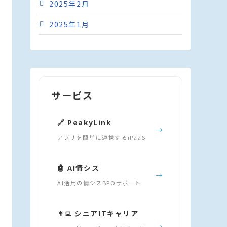
2025年2月
2025年1月
サービス
🔗 PeakyLink
→
アプリを簡単に連携するiPaaS
🤖 AI情シス
→
AI活用の情シスBPOサポート
👨‍💻 シニアITキャリア