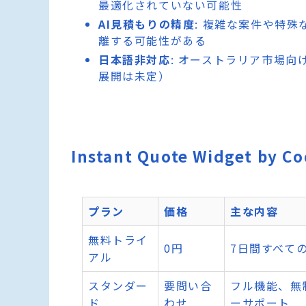
最適化されていない可能性
AI見積もりの精度
: 複雑な案件や特
離する可能性がある
日本語非対応
: オーストラリア市場
展開は未定）
Instant Quote Widget by
プラン
価格
主な内容
無料トライ
0円
7日間すべて
アル
スタンダー
要問い合
フル機能、無
ド
わせ
ーサポート