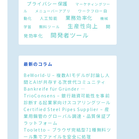
プライバシー保護
マーケティングツー
ワークフロー自
ル
メニューバーアプリ
業務効率化
人工知能
動化
機械
生産性向上
開
無料ツール
学習
開発者ツール
発効率化
最新のコラム
BeWorld-U – 複数AIモデルが討論し人
間とAIが共存する次世代コミュニティ
Bankreife für Gründer —
TrioConsens – 銀行融資可能性を事前
診断する起業家向けスコアリングツール
Certified Steel Pipes Supplier – 産
業用鋼管のグローバル調達・品質保証プ
ラットフォーム
Tooletto – ブラウザ完結型71種無料ツ
ール集でファイルを安全に処理