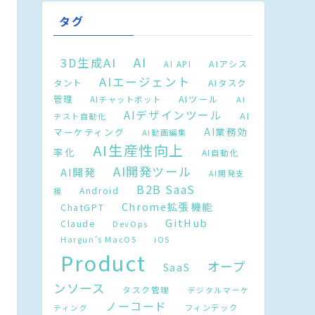
タグ
AI
3D生成AI
AIアシス
AI API
AIエージェント
タント
AIタスク
AIツール
管理
AIチャットボット
AI
AIデザインツール
AI
テスト自動化
AI業務効
マーケティング
AI動画編集
AI生産性向上
率化
AI自動化
AI開発ツール
AI開発
AI開発支
B2B SaaS
Android
援
Chrome拡張機能
ChatGPT
GitHub
Claude
DevOps
Hargun's MacOS
iOS
Product
オープ
SaaS
ンソース
タスク管理
デジタルマーケ
ノーコード
フィンテック
ティング