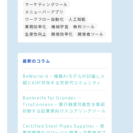
マーケティングツール
メニューバーアプリ
ワークフロー自動化
人工知能
業務効率化
機械学習
無料ツール
生産性向上
開発効率化
開発者ツール
最新のコラム
BeWorld-U – 複数AIモデルが討論し人
間とAIが共存する次世代コミュニティ
Bankreife für Gründer —
TrioConsens – 銀行融資可能性を事前
診断する起業家向けスコアリングツール
Certified Steel Pipes Supplier – 産
業用鋼管のグローバル調達・品質保証プ