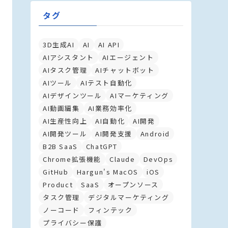
タグ
3D生成AI
AI
AI API
AIアシスタント
AIエージェント
AIタスク管理
AIチャットボット
AIツール
AIテスト自動化
AIデザインツール
AIマーケティング
AI動画編集
AI業務効率化
AI生産性向上
AI自動化
AI開発
AI開発ツール
AI開発支援
Android
B2B SaaS
ChatGPT
Chrome拡張機能
Claude
DevOps
GitHub
Hargun's MacOS
iOS
Product
SaaS
オープンソース
タスク管理
デジタルマーケティング
ノーコード
フィンテック
プライバシー保護