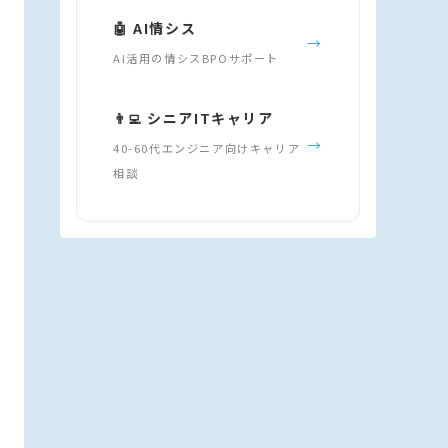
🤖 AI情シス
→
AI活用の情シスBPOサポート
👨‍💻 シニアITキャリア
→
40-60代エンジニア向けキャリア
相談