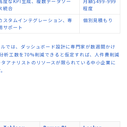
高度なKPI生成、複数データソー
月額$499-999
ス統合
程度
カスタムインテグレーション、専
個別見積もり
用サポート
ールでは、ダッシュボード設計に専門家が数週間かけ
AIが分析工数を70%削減できると仮定すれば、人件費削減
ータアナリストのリソースが限られている中小企業に
す。