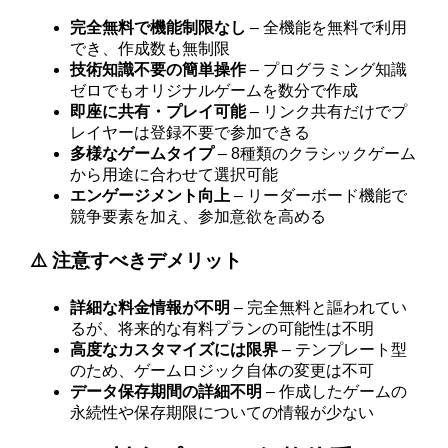
完全無料で機能制限なし
– 全機能を無料で利用
でき、作成数も無制限
技術知識不要の簡単操作
– プログラミング知識
ゼロでもオリジナルゲームを数分で作成
即座に共有・プレイ可能
– リンク共有だけでプ
レイヤーは登録不要で参加できる
多様なゲームタイプ
– 8種類のクラシックゲーム
から用途に合わせて選択可能
エンゲージメント向上
– リーダーボード機能で
競争要素を加え、参加意欲を高める
⚠️ 注意すべきデメリット
詳細な料金情報が不明
– 完全無料と謳われてい
るが、将来的な有料プランの可能性は不明
高度なカスタマイズには限界
– テンプレート型
のため、ゲームロジック自体の変更は不可
データ保存期間の詳細不明
– 作成したゲームの
永続性や保存期限についての情報が少ない