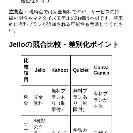
優位性を持つ
注意点：
現時点では完全無料ですが、サービスの持
続可能性やマネタイズモデルの詳細は不明です。将来
的に有料プランが追加される可能性も考慮してくださ
い。
Jelloの競合比較・差別化ポイント
比
較
Canva
Jello
Kahoot
Quizlet
Games
項
目
無料プ
無料プ
有料プ
料
完全
ランあ
ランあ
ランが
金
無料
り（制
り（制
主体
限付）
限付）
8種類
ゲ
のク
ー
学習カ