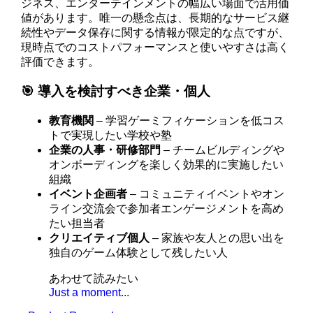
ジネス、エンターテインメントの幅広い場面で活用価
値があります。唯一の懸念点は、長期的なサービス継
続性やデータ保存に関する情報が限定的な点ですが、
現時点でのコストパフォーマンスと使いやすさは高く
評価できます。
🎯 導入を検討すべき企業・個人
教育機関
– 学習ゲーミフィケーションを低コス
トで実現したい学校や塾
企業の人事・研修部門
– チームビルディングや
オンボーディングを楽しく効果的に実施したい
組織
イベント企画者
– コミュニティイベントやオン
ライン交流会で参加者エンゲージメントを高め
たい担当者
クリエイティブ個人
– 家族や友人との思い出を
独自のゲーム体験として残したい人
あわせて読みたい
Just a moment...