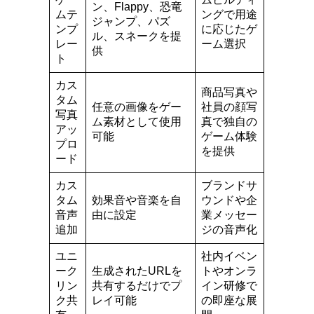
ン、Flappy、恐竜
ムテ
ングで用途
ジャンプ、パズ
ンプ
に応じたゲ
ル、スネークを提
レー
ーム選択
供
ト
カス
商品写真や
タム
任意の画像をゲー
社員の顔写
写真
ム素材として使用
真で独自の
アッ
可能
ゲーム体験
プロ
を提供
ード
カス
ブランドサ
タム
効果音や音楽を自
ウンドや企
音声
由に設定
業メッセー
追加
ジの音声化
ユニ
社内イベン
ーク
生成されたURLを
トやオンラ
リン
共有するだけでプ
イン研修で
ク共
レイ可能
の即座な展