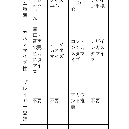
ラシ
クイズ
デザイ
ム
ード中
ック
中心
ン重視
種
心
ゲー
類
ム
写
カ
真・
ス
音声
コンテ
デザイ
タ
テーマ
の完
ンツカ
ンカス
マ
カスタ
全カ
スタマ
タマイ
イ
マイズ
スタ
イズ
ズ
ズ
マイ
性
ズ
プ
レ
イ
アカウ
ヤ
不要
不要
ント推
不要
ー
奨
登
録