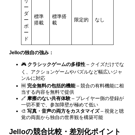
リ
ー
ダ
標準
標準搭
ー
限定的
なし
搭載
載
ボ
ー
ド
Jelloの独自の強み：
🎮
クラシックゲームの多様性
– クイズだけでな
く、アクションゲームやパズルなど幅広いジャ
ンルに対応
🆓
完全無料の包括的機能
– 競合の有料機能に相
当する内容を無料で提供
🔗
摩擦のない共有体験
– プレイヤー側の登録が
一切不要で、参加障壁が極めて低い
🎨
写真・音声の両方をカスタマイズ
– 視覚と聴
覚の両面から独自の世界観を構築可能
Jelloの競合比較・差別化ポイント