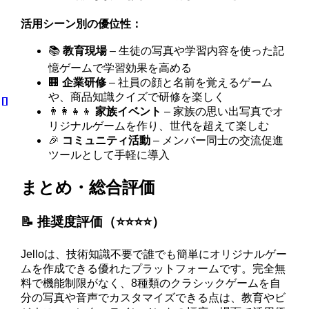
活用シーン別の優位性：
📚
教育現場
– 生徒の写真や学習内容を使った記
憶ゲームで学習効果を高める
🏢
企業研修
– 社員の顔と名前を覚えるゲーム
や、商品知識クイズで研修を楽しく
👨‍👩‍👧‍👦
家族イベント
– 家族の思い出写真でオ
リジナルゲームを作り、世代を超えて楽しむ
🎉
コミュニティ活動
– メンバー同士の交流促進
ツールとして手軽に導入
まとめ・総合評価
📝 推奨度評価（⭐️⭐️⭐️⭐️）
Jelloは、技術知識不要で誰でも簡単にオリジナルゲー
ムを作成できる優れたプラットフォームです。完全無
料で機能制限がなく、8種類のクラシックゲームを自
分の写真や音声でカスタマイズできる点は、教育やビ