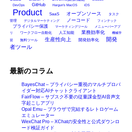
GitHub
DevOps
Hargun's MacOS
iOS
Product
オープンソース
SaaS
タスク
ノーコード
管理
デジタルマーケティング
フィンテック
プライバシー保護
マーケティングツール
メニューバーアプ
業務効率化
ワークフロー自動化
人工知能
リ
機械学
開発
生産性向上
開発効率化
無料ツール
習
者ツール
最新のコラム
BayesChat – プライバシー重視のマルチプロバ
イダー対応AIチャットクライアント
FairFlow – サブスク不要の従量課金型AI音声文
字起こしアプリ
Opal Emu – ブラウザで完結するレトロゲーム
エミュレーター
WexChat Pro – XChatの安全性と公式ダウンロ
ード検証ガイド