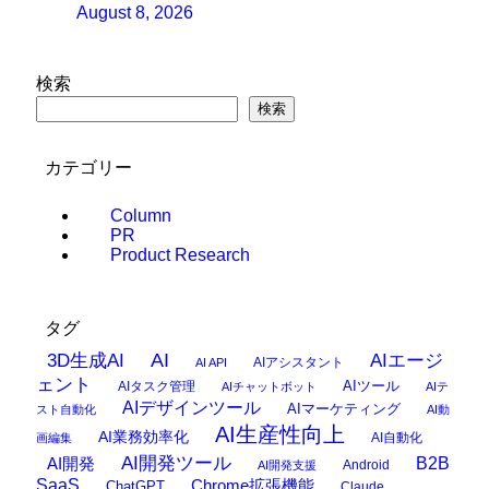
August 8, 2026
検索
検索
カテゴリー
Column
PR
Product Research
タグ
AI
3D生成AI
AIエージ
AIアシスタント
AI API
ェント
AIタスク管理
AIツール
AIチャットボット
AIテ
AIデザインツール
AIマーケティング
スト自動化
AI動
AI生産性向上
AI業務効率化
AI自動化
画編集
AI開発ツール
AI開発
B2B
Android
AI開発支援
SaaS
Chrome拡張機能
ChatGPT
Claude