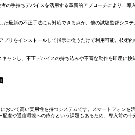
受験者の手持ちデバイスを活用する革新的アプローチにより、導
Iを悪用した最新の不正手法にも対応できる点が、他の試験監督シ
、アプリをインストールして指示に従うだけで利用可能。技術
にスキャンし、不正デバイスの持ち込みや不審な動作を即座に
価
接の公正性確保において高い実用性を持つシステムです。スマートフォ
ー配慮や通信環境への依存という課題もあるため、導入前の十