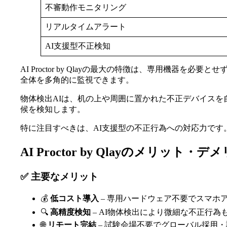
不審動作モニタリング
リアルタイムアラート
AI支援型不正検知
AI Proctor by Qlayの最大の特徴は、専用
全体を多角的に監視できます。
物体検出AIは、机の上や周囲に置かれた不正デバイス
候を検知します。
特に注目すべきは、AI支援型の不正行為への対応力です
AI Proctor by Qlayのメリット・デ
✅ 主要なメリット
💰
低コスト導入
– 専用ハードウェア不要でスマホ
🔍
高精度検知
– AI物体検出により微細な不正行為
🌐
リモート完結
– 試験会場不要でグローバル採用