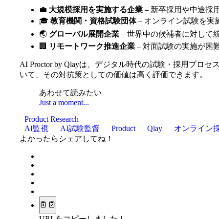
💼
大規模採用を実施する企業
– 新卒採用や中途採
🎓
教育機関・資格試験団体
– オンライン試験を
🌏
グローバル展開企業
– 世界中の候補者に対して
🏢
リモートワーク推進企業
– 対面試験の実施が困
AI Proctor by Qlayは、デジタル時代の試験
いて、その対抗策としての価値は高く評価できます。
あわせて読みたい
Just a moment...
Product Research
AI監視
AI試験監督
Product
Qlay
オンライン
よかったらシェアしてね！
URLをコピーしました！