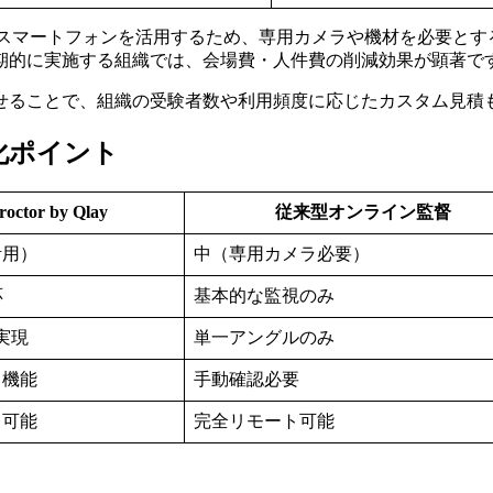
layは、既存のスマートフォンを活用するため、専用カメラや機材を
期的に実施する組織では、会場費・人件費の削減効果が顕著で
せることで、組織の受験者数や利用頻度に応じたカスタム見積
差別化ポイント
roctor by Qlay
従来型オンライン監督
活用）
中（専用カメラ必要）
応
基本的な監視のみ
実現
単一アングルのみ
ト機能
手動確認必要
ト可能
完全リモート可能