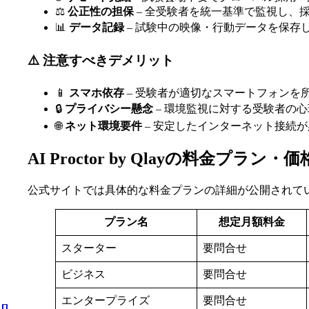
⚖️
公正性の担保
– 全受験者を統一基準で監視し、
📊
データ記録
– 試験中の映像・行動データを保存
⚠️ 注意すべきデメリット
📱
スマホ依存
– 受験者が適切なスマートフォンを
🔒
プライバシー懸念
– 環境監視に対する受験者の
🌐
ネット環境要件
– 安定したインターネット接続
AI Proctor by Qlayの料金プラン・
公式サイトでは具体的な料金プランの詳細が公開されて
プラン名
想定月額料金
スターター
要問合せ
ビジネス
要問合せ
エンタープライズ
要問合せ