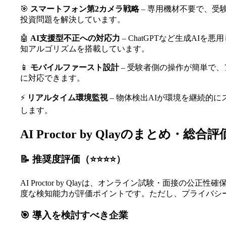
🎯
スマートフォン第2カメラ戦略
– 専用機材不要で、
投資問題を解決しています。
🤖
AI支援型不正への対応力
– ChatGPTなど生成A
知アルゴリズムを搭載しています。
📱
モバイルファースト設計
– 受験者側の操作が簡単で
に対応できます。
⚡
リアルタイム環境監視
– 物体検出AIが環境を継続的
します。
AI Proctor by Qlayのまとめ・総合評
📝 推奨度評価（⭐️⭐️⭐️⭐️）
AI Proctor by Qlayは、オンライン試験・面
度な検知能力が評価ポイントです。ただし、プライバシ
🎯 導入を検討すべき企業