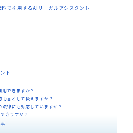
文を無料で引用するAIリーガルアシスタント
ト
系
イント
で利用できますか？
は法的助言として扱えますか？
の国の法律にも対応していますか？
問できますか？
記事