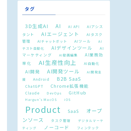
タグ
AI
3D生成AI
AIアシス
AI API
AIエージェント
タント
AIタスク
AIツール
管理
AIチャットボット
AI
AIデザインツール
AI
テスト自動化
AI業務効
マーケティング
AI動画編集
AI生産性向上
率化
AI自動化
AI開発ツール
AI開発
AI開発支
B2B SaaS
Android
援
Chrome拡張機能
ChatGPT
GitHub
Claude
DevOps
Hargun's MacOS
iOS
Product
オープ
SaaS
ンソース
タスク管理
デジタルマーケ
ノーコード
フィンテック
ティング