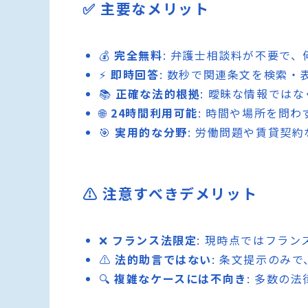
✅ 主要なメリット
💰
完全無料
: 弁護士相談料が不要で
⚡
即時回答
: 数秒で関連条文を検索・
📚
正確な法的根拠
: 曖昧な情報では
🌐
24時間利用可能
: 時間や場所を問
🎯
実用的な分野
: 労働問題や賃貸契
⚠️ 注意すべきデメリット
❌
フランス法限定
: 現時点ではフラ
⚠️
法的助言ではない
: 条文提示のみ
🔍
複雑なケースには不向き
: 多数の