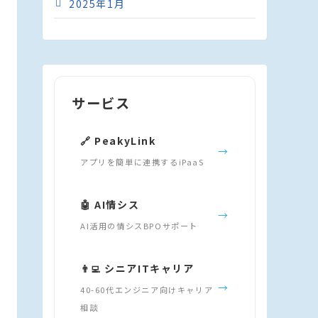
2025年1月
サービス
🔗 PeakyLink
→
アプリを簡単に連携するiPaaS
🤖 AI情シス
→
AI活用の情シスBPOサポート
👨‍💻 シニアITキャリア
→
40-60代エンジニア向けキャリア
相談