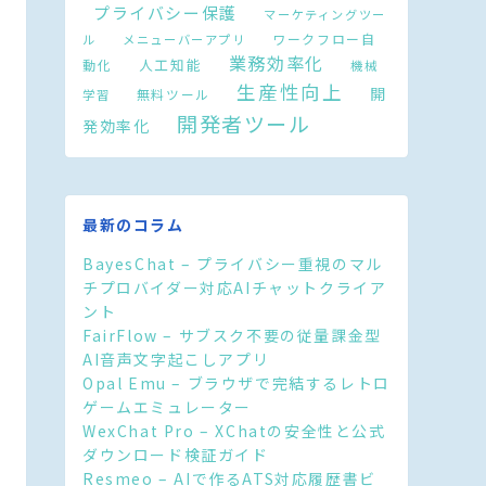
プライバシー保護
マーケティングツー
ワークフロー自
ル
メニューバーアプリ
業務効率化
人工知能
動化
機械
生産性向上
開
無料ツール
学習
開発者ツール
発効率化
最新のコラム
BayesChat – プライバシー重視のマル
チプロバイダー対応AIチャットクライア
ント
FairFlow – サブスク不要の従量課金型
AI音声文字起こしアプリ
Opal Emu – ブラウザで完結するレトロ
ゲームエミュレーター
WexChat Pro – XChatの安全性と公式
ダウンロード検証ガイド
Resmeo – AIで作るATS対応履歴書ビ