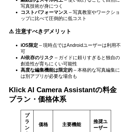
写真技術が身につく
コストパフォーマンス
– 写真教室やワークショ
ップに比べて圧倒的に低コスト
⚠️ 注意すべきデメリット
iOS限定
– 現時点ではAndroidユーザーは利用不
可
AI依存のリスク
– ガイドに頼りすぎると独自の
創造性が育ちにくい可能性
高度な編集機能は限定的
– 本格的な写真編集に
は別アプリが必要な場合も
Klick AI Camera Assistantの料金
プラン・価格体系
プ
ラ
推奨ユ
価格
主要機能
ン
ーザー