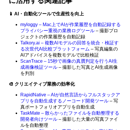
に活用する関連記事
📱 AI・自動化ツールで生産性を向上
myloggy – Mac上でAIが作業履歴を自動記録する
プライバシー重視の業務ログツール
– 撮影プロ
ジェクトの作業履歴を自動記録
Talkory.ai – 複数AIモデルの回答を統合・検証す
る次世代AI比較プラットフォーム
– 写真編集の
AIアドバイスを複数モデルで比較検証
ScanTrace – 15秒で画像の真贋判定を行うAI生
成画像検証ツール
– 撮影した写真とAI生成画像
を判別
🎨 クリエイティブ業務の効率化
RapidNative – AIが自然言語からフルスタックア
プリを自動生成するノーコード開発ツール
– 写
真ポートフォリオアプリを自動生成
TaskMate – 散らかったファイルを自動整理する
開発者向けツール
– 撮影した大量の写真ファイ
ルを自動整理