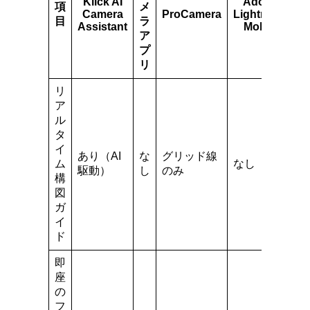
Klick AI
Adobe
項
メ
Camera
ProCamera
Lightroom
目
ラ
Assistant
Mobile
ア
プ
リ
リ
ア
ル
タ
イ
あり（AI
な
グリッド線
ム
なし
駆動）
し
のみ
構
図
ガ
イ
ド
即
座
の
フ