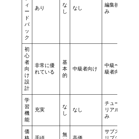
ィ
な
編集後の
あり
なし
ー
し
み
ド
バ
ッ
ク
初
心
者
基
非常に優
中級〜上
向
本
中級者向け
れている
級者向け
け
的
設
計
学
チュート
習
な
充実
なし
リアルの
機
し
み
能
価
サブスク
無
格
手頃
高価
リプショ