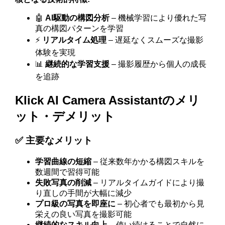
🤖
AI駆動の構図分析
– 機械学習により優れた写
真の構図パターンを学習
⚡
リアルタイム処理
– 遅延なくスムーズな撮影
体験を実現
📊
継続的な学習支援
– 撮影履歴から個人の成長
を追跡
Klick AI Camera Assistantのメリ
ット・デメリット
✅ 主要なメリット
学習曲線の短縮
– 従来数年かかる構図スキルを
数週間で習得可能
失敗写真の削減
– リアルタイムガイドにより撮
り直しの手間が大幅に減少
プロ級の写真を即座に
– 初心者でも最初から見
栄えの良い写真を撮影可能
継続的なスキル向上
– 使い続けることで自然に