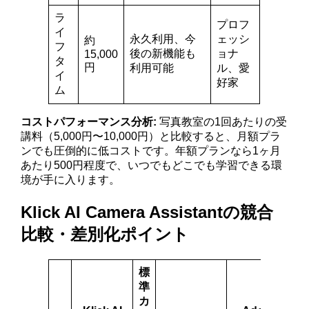
ラ
プロフ
イ
永久利用、今
ェッシ
約
フ
後の新機能も
ョナ
15,000
タ
円
利用可能
ル、愛
イ
好家
ム
コストパフォーマンス分析:
写真教室の1回あたりの受
講料（5,000円〜10,000円）と比較すると、月額プラ
ンでも圧倒的に低コストです。年額プランなら1ヶ月
あたり500円程度で、いつでもどこでも学習できる環
境が手に入ります。
Klick AI Camera Assistantの競合
比較・差別化ポイント
標
準
カ