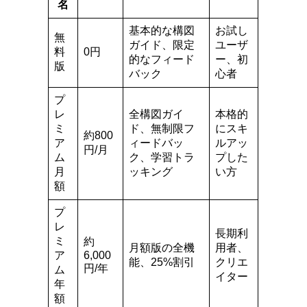
名
基本的な構図
お試し
無
ガイド、限定
ユーザ
料
0円
的なフィード
ー、初
版
バック
心者
プ
レ
全構図ガイ
本格的
ミ
ド、無制限フ
にスキ
約800
ア
ィードバッ
ルアッ
円/月
ム
ク、学習トラ
プした
月
ッキング
い方
額
プ
レ
長期利
ミ
約
月額版の全機
用者、
ア
6,000
能、25%割引
クリエ
円/年
ム
イター
年
額