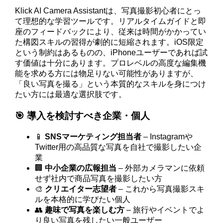
Klick AI Camera Assistantは、写真撮影初心者にとっ
て理想的な学習ツールです。リアルタイムガイドと即
座のフィードバックにより、従来は時間がかかってい
た構図スキルの習得が劇的に短縮されます。iOS限定
という制約はあるものの、iPhoneユーザーであれば試
す価値は十分にあります。プロレベルの高度な編集機
能を求める方には物足りない可能性がありますが、
「良い写真を撮る」という本質的なスキルを身につけ
たい方には最適な選択肢です。
🎯 導入を検討すべき企業・個人
📱
SNSマーケティング担当者
– Instagramや
Twitter用の高品質な写真を自社で撮影したい企
業
🏢
中小企業の広報担当
– 外部カメラマンに依頼
せず社内で商品写真を撮影したい方
🎨
クリエイター志望者
– これから写真撮影スキ
ルを本格的に学びたい個人
👥
趣味で写真を楽しむ方
– 旅行やイベントでよ
り良い写真を残したい一般ユーザー