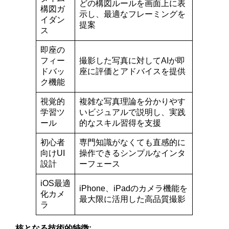
どの構図ルールを画面上に表
構図ガ
示し、最適なフレーミングを
イダン
提案
ス
即座の
フィー
撮影した写真に対してAIが即
ドバッ
座に評価とアドバイスを提供
ク機能
視覚的
複雑な写真理論を分かりやす
学習ツ
いビジュアルで説明し、実践
ール
的なスキル習得を支援
初心者
専門知識がなくても直感的に
向けUI
操作できるシンプルなインタ
設計
ーフェース
iOS最適
iPhone、iPadのカメラ機能を
化カメ
最大限に活用した高品質撮影
ラ
核となる技術的特徴: