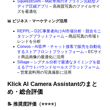
SqueezeSlim – Mac専用のオフライン完結型メ
ディア圧縮アプリ
– 高画質写真のファイルサイ
ズを最適化
📊 ビジネス・マーケティング活用
REPPL – D2C事業者向けAI市場分析・競合モニ
タリングプラットフォーム
– 商品写真の市場ト
レンドを分析
Convos – AI音声・チャット接客で販売を自動化
するストアフロントプラットフォーム
– ECサイ
ト商品画像の最適化に活用
Sillage – シグナル分析で最適なタイミングを捉
えるアウトバウンドセールスプラットフォーム
– 営業資料用の写真撮影に活用
Klick AI Camera Assistantのまと
め・総合評価
📝 推奨度評価（⭐️⭐️⭐️⭐️）