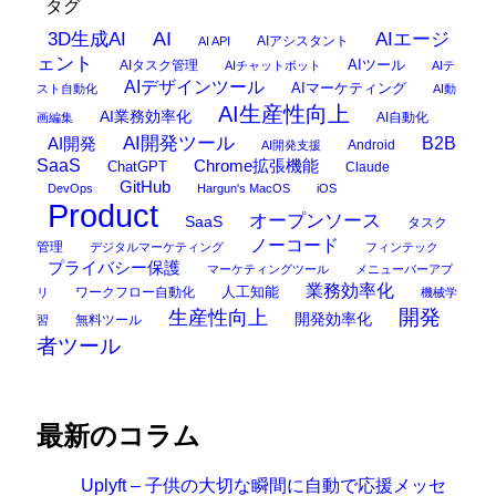
タグ
AI
3D生成AI
AIエージ
AIアシスタント
AI API
ェント
AIタスク管理
AIツール
AIチャットボット
AIテ
AIデザインツール
AIマーケティング
スト自動化
AI動
AI生産性向上
AI業務効率化
AI自動化
画編集
AI開発ツール
AI開発
B2B
Android
AI開発支援
SaaS
Chrome拡張機能
ChatGPT
Claude
GitHub
DevOps
Hargun's MacOS
iOS
Product
オープンソース
SaaS
タスク
ノーコード
管理
デジタルマーケティング
フィンテック
プライバシー保護
マーケティングツール
メニューバーアプ
業務効率化
ワークフロー自動化
人工知能
リ
機械学
開発
生産性向上
開発効率化
無料ツール
習
者ツール
最新のコラム
Uplyft – 子供の大切な瞬間に自動で応援メッセ