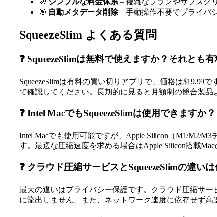
🎯
シンプルな料金体系
– 複雑なプランやサブスク
🎯
自動メタデータ削除
– 手動操作不要でプライバ
SqueezeSlim よくある質問
❓ SqueezeSlimは無料で使えますか？それとも
SqueezeSlimは有料の買い切りアプリで、価格は$
で確認してください。長期的に見ると月額制の競合製品
❓ Intel MacでもSqueezeSlimは使用できますか？
Intel Macでも使用可能ですが、Apple Silicon
す。最適な圧縮速度を求める場合はApple Silicon搭載
❓ クラウド圧縮サービスとSqueezeSlimの違い
最大の違いはプライバシー保護です。クラウド圧縮サービス
に流出しません。また、ネットワーク速度に依存せず高