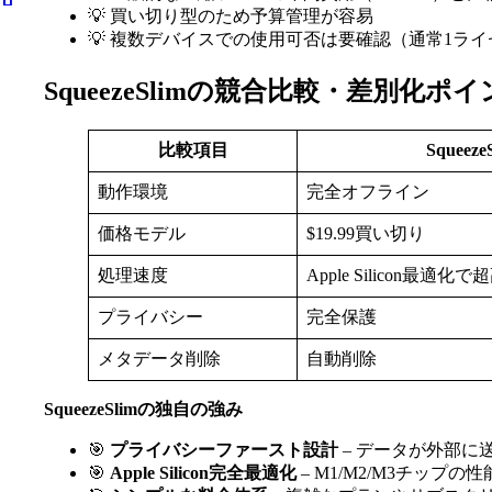
💡 買い切り型のため予算管理が容易
💡 複数デバイスでの使用可否は要確認（通常1ライ
SqueezeSlimの競合比較・差別化ポ
比較項目
Squeeze
動作環境
完全オフライン
価格モデル
$19.99買い切り
処理速度
Apple Silicon最適化
プライバシー
完全保護
メタデータ削除
自動削除
SqueezeSlimの独自の強み
🎯
プライバシーファースト設計
– データが外部に
🎯
Apple Silicon完全最適化
– M1/M2/M3チップ