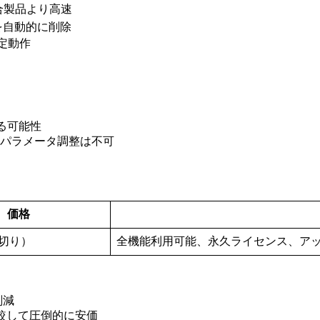
り競合製品より高速
を自動的に削除
安定動作
される可能性
縮パラメータ調整は不可
価格
い切り）
全機能利用可能、永久ライセンス、ア
削減
と比較して圧倒的に安価