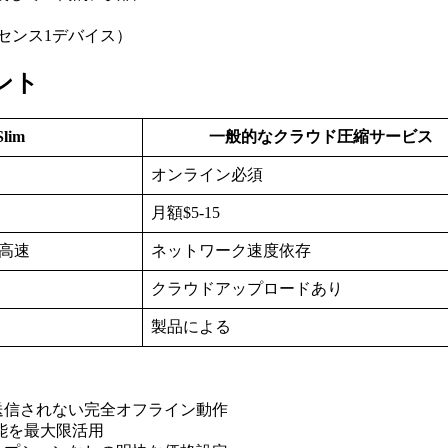
センス1デバイス）
イント
Slim
一般的なクラウド圧縮サービス
オンライン必須
月額$5-15
で超高速
ネットワーク速度依存
クラウドアップロードあり
製品による
送信されない完全オフライン動作
の性能を最大限活用