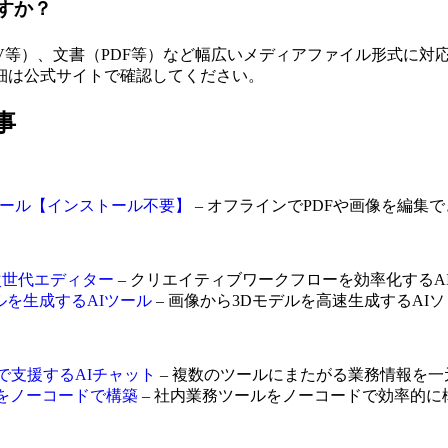
ですか？
MP4、MOV等）、文書（PDF等）など幅広いメディアファイル形
細は公式サイトで確認してください。
事
像編集ツール【インストール不要】
– オフラインでPDFや画像を編集
る次世代エディター
– クリエイティブワークフローを効率化するA
モデルを生成するAIツール
– 画像から3Dモデルを高速生成するAI
まで支援するAIチャット
– 複数のツールにまたがる業務情報を一
ツールをノーコードで構築
– 社内業務ツールをノーコードで効率的に