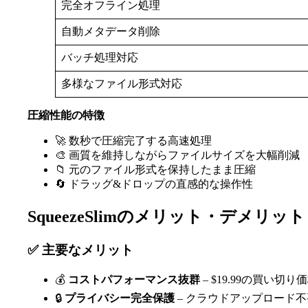
完全オフライン処理
自動メタデータ削除
バッチ処理対応
多様なファイル形式対応
圧縮性能の特徴
🚀 数秒で圧縮完了する高速処理
🎨 画質を維持しながらファイルサイズを大幅削減
📁 元のファイル形式を保持したまま圧縮
🔄 ドラッグ&ドロップの直感的な操作性
SqueezeSlimのメリット・デメリット
✅ 主要なメリット
💰
コストパフォーマンス抜群
– $19.99の買い
🔒
プライバシー完全保護
– クラウドアップロード