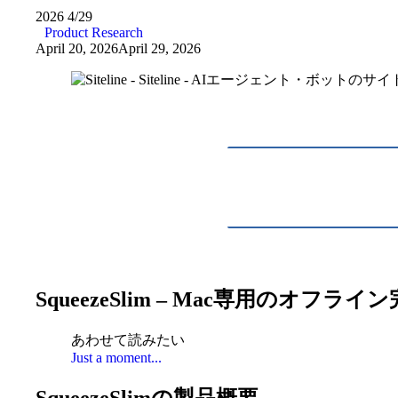
2026
4/29
Product Research
April 20, 2026
April 29, 2026
SqueezeSlim – Mac専用のオ
あわせて読みたい
Just a moment...