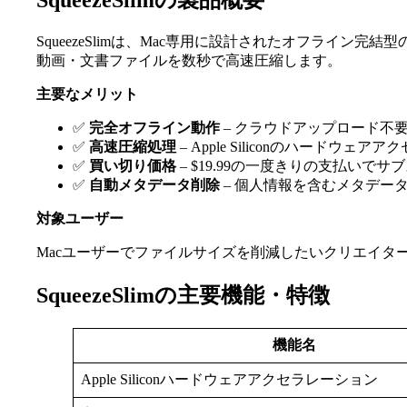
SqueezeSlimの製品概要
SqueezeSlimは、Mac専用に設計されたオフライン完
動画・文書ファイルを数秒で高速圧縮します。
主要なメリット
✅
完全オフライン動作
– クラウドアップロード不
✅
高速圧縮処理
– Apple Siliconのハードウ
✅
買い切り価格
– $19.99の一度きりの支払いで
✅
自動メタデータ削除
– 個人情報を含むメタデー
対象ユーザー
Macユーザーでファイルサイズを削減したいクリエイタ
SqueezeSlimの主要機能・特徴
機能名
Apple Siliconハードウェアアクセラレーション