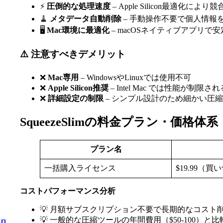
⚡
圧倒的な処理速度
– Apple Silicon最適化によ
🧹
メタデータ自動削除
– 手動操作不要で個人情報
🖥️
Mac環境に最適化
– macOSネイティブアプリで
⚠️ 注意すべきデメリット
❌
Mac専用
– WindowsやLinuxでは使用不可
❌
Apple Silicon推奨
– Intel Mac では性能が制限
❌
詳細設定の制限
– シンプル設計のため細かい圧
SqueezeSlimの料金プラン・価格体系
プラン名
一括購入ライセンス
$19.99（買
コストパフォーマンス分析
💡 月額サブスクリプション不要で長期的なコスト
💡 一般的な圧縮ツールの年間費用（$50-100）