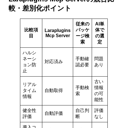
較・差別化ポイント
従来の
AI単
比較項
パッケ
体で
Laraplugins
Mcp Server
目
ージ検
の選
索
定
ハルシ
ネーシ
手動確
問題
対応済み
ョン防
認必要
あり
止
古い
リアル
手動検
情報
タイム
自動取得
索
の可
情報
能性
健全性
自己判
評価
自動評価
評価
断
なし
導入コ