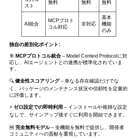
無料
無料
無料
スト
基本
MCPプロト
AI統合
非対応
機能
コル対応
のみ
独自の差別化ポイント:
🎯
MCPプロトコル統合
– Model Context Protocolに対
応し、AIエージェントとの連携が標準化されていま
す。
🔍
健全性スコアリング
– 単なる存在確認だけでな
く、パッケージのメンテナンス状況や信頼性を定量的
に評価します。
⚡
ゼロ設定での即時利用
– インストールや複雑な設定
なしで、サインアップ後すぐに利用を開始できます。
🆓
完全無料モデル
– 全機能を無料で提供し、開発者
コミュニティへの貢献を重視しています。