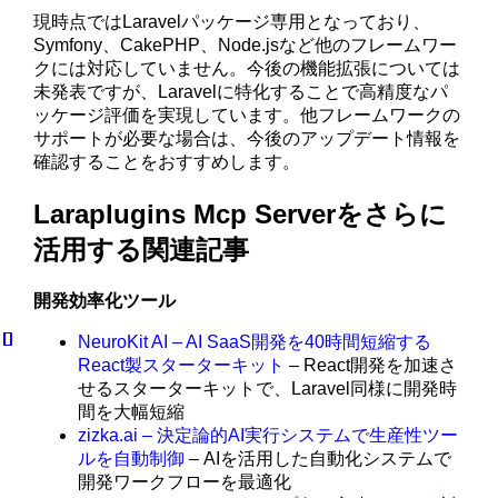
現時点ではLaravelパッケージ専用となっており、
Symfony、CakePHP、Node.jsなど他のフレームワー
クには対応していません。今後の機能拡張については
未発表ですが、Laravelに特化することで高精度なパ
ッケージ評価を実現しています。他フレームワークの
サポートが必要な場合は、今後のアップデート情報を
確認することをおすすめします。
Laraplugins Mcp Serverをさらに
活用する関連記事
開発効率化ツール
NeuroKit AI – AI SaaS開発を40時間短縮する
React製スターターキット
– React開発を加速さ
せるスターターキットで、Laravel同様に開発時
間を大幅短縮
zizka.ai – 決定論的AI実行システムで生産性ツー
ルを自動制御
– AIを活用した自動化システムで
開発ワークフローを最適化