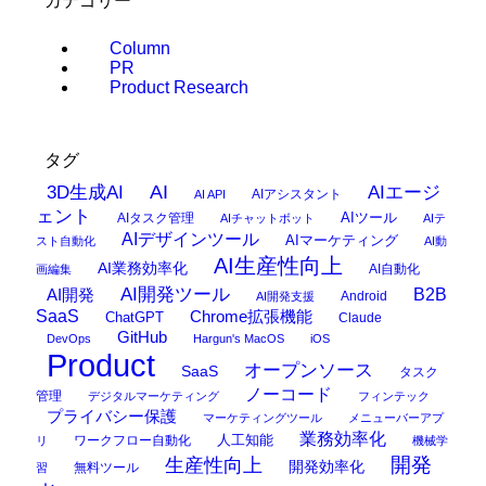
カテゴリー
Column
PR
Product Research
タグ
AI
3D生成AI
AIエージ
AIアシスタント
AI API
ェント
AIタスク管理
AIツール
AIチャットボット
AIテ
AIデザインツール
AIマーケティング
スト自動化
AI動
AI生産性向上
AI業務効率化
AI自動化
画編集
AI開発ツール
AI開発
B2B
Android
AI開発支援
SaaS
Chrome拡張機能
ChatGPT
Claude
GitHub
DevOps
Hargun's MacOS
iOS
Product
オープンソース
SaaS
タスク
ノーコード
管理
デジタルマーケティング
フィンテック
プライバシー保護
マーケティングツール
メニューバーアプ
業務効率化
ワークフロー自動化
人工知能
リ
機械学
開発
生産性向上
開発効率化
無料ツール
習