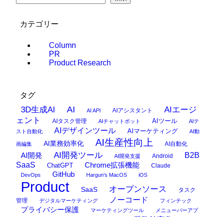
カテゴリー
Column
PR
Product Research
タグ
AI
3D生成AI
AIエージ
AIアシスタント
AI API
ェント
AIタスク管理
AIツール
AIチャットボット
AIテ
AIデザインツール
AIマーケティング
スト自動化
AI動
AI生産性向上
AI業務効率化
AI自動化
画編集
AI開発ツール
AI開発
B2B
Android
AI開発支援
SaaS
Chrome拡張機能
ChatGPT
Claude
GitHub
DevOps
Hargun's MacOS
iOS
Product
オープンソース
SaaS
タスク
ノーコード
管理
デジタルマーケティング
フィンテック
プライバシー保護
マーケティングツール
メニューバーアプ