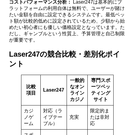
コストパフォーマンス分析：
Laser247は基本的にプ
ラットフォームの利用自体は無料で、ユーザーが賭け
たい金額を自由に設定できるシステムです。最低ベッ
ト額が比較的低めに設定されているため、少額から始
めたい初心者にも優しい価格設定となっています。た
だし、ギャンブルという性質上、予算管理と自己制限
が重要です。
Laser247の競合比較・差別化ポイ
ント
一般的
専門スポ
比較
なオン
ーツベッ
Laser247
項目
ライン
ティング
カジノ
サイト
カジ
対応（ラ
限定的ま
ノゲ
イブテー
充実
たは非対
ーム
ブル）
応
スポ