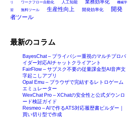
業務効率化
ワークフロー自動化
人工知能
リ
機械学
開発
生産性向上
開発効率化
無料ツール
習
者ツール
最新のコラム
BayesChat – プライバシー重視のマルチプロバ
イダー対応AIチャットクライアント
FairFlow – サブスク不要の従量課金型AI音声文
字起こしアプリ
Opal Emu – ブラウザで完結するレトロゲーム
エミュレーター
WexChat Pro – XChatの安全性と公式ダウンロ
ード検証ガイド
Resmeo – AIで作るATS対応履歴書ビルダー｜
買い切り型で作成