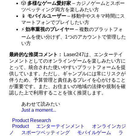
🎲
多様なゲーム愛好家
– カジノゲームとスポー
ツベッティング両方を楽しみたい方
📱
モバイルユーザー
– 移動中やスキマ時間にス
マートフォンでプレイしたい方
⚡
効率重視のプレイヤー
– 複数のプラットフォ
ームを使い分けず、1つのアカウントで管理した
い方
最終的な推奨コメント：
Laser247は、エンターテイ
ンメントとしてのオンラインゲームを楽しみたい方に
とって、統合された使いやすいプラットフォームを提
供しています。ただし、ギャンブルには常にリスクが
伴うため、予算管理と責任あるプレイを心がけること
が重要です。また、お住まいの地域の法律や規制を確
認した上で利用することを強く推奨します。
あわせて読みたい
Just a moment...
Product Research
Product
エンターテインメント
オンラインカジ
ノ
スポーツベッティング
モバイルゲーム
ラ