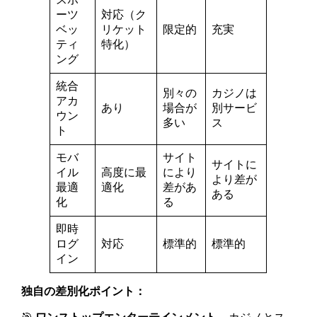
ーツ
対応（ク
ベッ
リケット
限定的
充実
ティ
特化）
ング
統合
別々の
カジノは
アカ
あり
場合が
別サービ
ウン
多い
ス
ト
モバ
サイト
サイトに
イル
高度に最
により
より差が
最適
適化
差があ
ある
化
る
即時
ログ
対応
標準的
標準的
イン
独自の差別化ポイント：