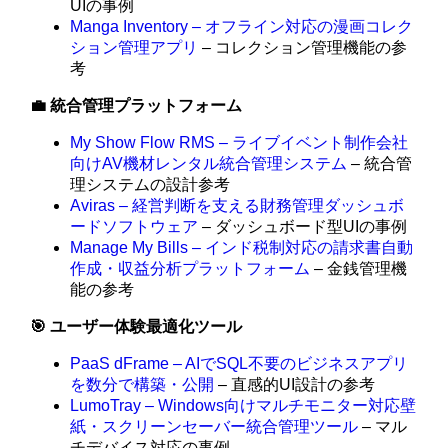
UIの事例
Manga Inventory – オフライン対応の漫画コレク
ション管理アプリ
– コレクション管理機能の参
考
💼 統合管理プラットフォーム
My Show Flow RMS – ライブイベント制作会社
向けAV機材レンタル統合管理システム
– 統合管
理システムの設計参考
Aviras – 経営判断を支える財務管理ダッシュボ
ードソフトウェア
– ダッシュボード型UIの事例
Manage My Bills – インド税制対応の請求書自動
作成・収益分析プラットフォーム
– 金銭管理機
能の参考
🎯 ユーザー体験最適化ツール
PaaS dFrame – AIでSQL不要のビジネスアプリ
を数分で構築・公開
– 直感的UI設計の参考
LumoTray – Windows向けマルチモニター対応壁
紙・スクリーンセーバー統合管理ツール
– マル
チデバイス対応の事例