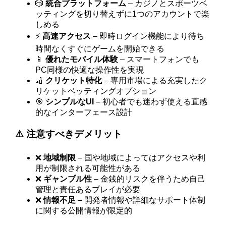
🎲
統合プラットフォーム
– カジノとスポーツベ
ッティングを切り替えずに1つのアカウントで楽
しめる
⚡
高速アクセス
– 即時ログイン機能により待ち
時間なくすぐにゲームを開始できる
📱
優れたモバイル体験
– スマートフォンでも
PC同様の快適な操作性を実現
🏏
クリケット特化
– 専用市場による充実したク
リケットベッティングオプション
🎯
シンプルなUI
– 初心者でも迷わず使える直感
的なインターフェース設計
⚠️ 注意すべきデメリット
❌
地域制限
– 国や地域によってはアクセスや利
用が制限される可能性がある
❌
ギャンブル性
– 金銭的リスクを伴うため自己
管理と責任あるプレイが必要
❌
情報不足
– 開発者情報や詳細なサポート体制
に関する公開情報が限定的